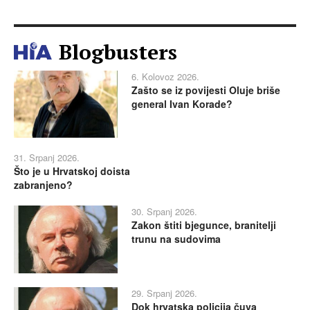
Blogbusters
6. Kolovoz 2026.
Zašto se iz povijesti Oluje briše
general Ivan Korade?
31. Srpanj 2026.
Što je u Hrvatskoj doista
zabranjeno?
30. Srpanj 2026.
Zakon štiti bjegunce, branitelji
trunu na sudovima
29. Srpanj 2026.
Dok hrvatska policija čuva