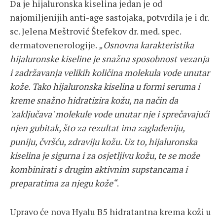
Da je hijaluronska kiselina jedan je od
najomiljenijih anti-age sastojaka, potvrdila je i dr.
sc. Jelena Meštrović Štefekov dr. med. spec.
dermatovenerologije.
„Osnovna karakteristika
hijaluronske kiseline je snažna sposobnost vezanja
i zadržavanja velikih količina molekula vode unutar
kože. Tako hijaluronska kiselina u formi seruma i
kreme snažno hidratizira kožu, na način da
'zaključava' molekule vode unutar nje i sprečavajući
njen gubitak, što za rezultat ima zaglađeniju,
puniju, čvršću, zdraviju kožu. Uz to, hijaluronska
kiselina je sigurna i za osjetljivu kožu, te se može
kombinirati s drugim aktivnim supstancama i
preparatima za njegu kože“
.
Upravo će nova Hyalu B5 hidratantna krema koži u