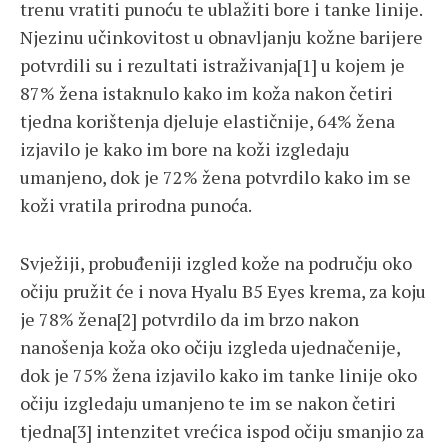
trenu vratiti punoću te ublažiti bore i tanke linije.
Njezinu učinkovitost u obnavljanju kožne barijere
potvrdili su i rezultati istraživanja[1] u kojem je
87% žena istaknulo kako im koža nakon četiri
tjedna korištenja djeluje elastičnije, 64% žena
izjavilo je kako im bore na koži izgledaju
umanjeno, dok je 72% žena potvrdilo kako im se
koži vratila prirodna punoća.
Svježiji, probuđeniji izgled kože na području oko
očiju pružit će i nova Hyalu B5 Eyes krema, za koju
je 78% žena[2] potvrdilo da im brzo nakon
nanošenja koža oko očiju izgleda ujednačenije,
dok je 75% žena izjavilo kako im tanke linije oko
očiju izgledaju umanjeno te im se nakon četiri
tjedna[3] intenzitet vrećica ispod očiju smanjio za