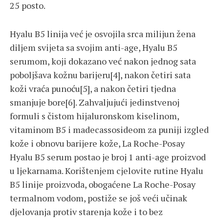
25 posto.
Hyalu B5 linija već je osvojila srca milijun žena
diljem svijeta sa svojim anti-age, Hyalu B5
serumom, koji dokazano već nakon jednog sata
poboljšava kožnu barijeru[4], nakon četiri sata
koži vraća punoću[5], a nakon četiri tjedna
smanjuje bore[6]. Zahvaljujući jedinstvenoj
formuli s čistom hijaluronskom kiselinom,
vitaminom B5 i madecassosideom za puniji izgled
kože i obnovu barijere kože, La Roche-Posay
Hyalu B5 serum postao je broj 1 anti-age proizvod
u ljekarnama. Korištenjem cjelovite rutine Hyalu
B5 linije proizvoda, obogaćene La Roche-Posay
termalnom vodom, postiže se još veći učinak
djelovanja protiv starenja kože i to bez