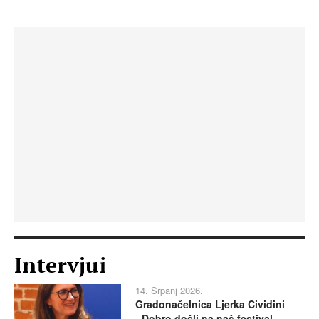
Intervjui
14. Srpanj 2026.
Gradonačelnica Ljerka Cividini
- Dobro došli na naš festival