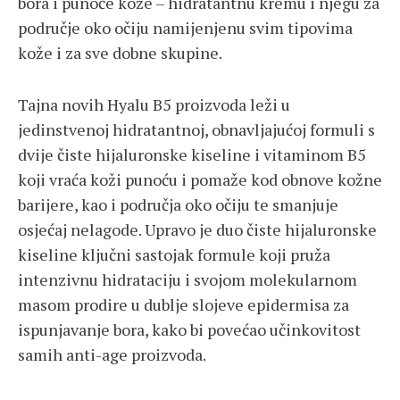
bora i punoće kože – hidratantnu kremu i njegu za
područje oko očiju namijenjenu svim tipovima
kože i za sve dobne skupine.
Tajna novih Hyalu B5 proizvoda leži u
jedinstvenoj hidratantnoj, obnavljajućoj formuli s
dvije čiste hijaluronske kiseline i vitaminom B5
koji vraća koži punoću i pomaže kod obnove kožne
barijere, kao i područja oko očiju te smanjuje
osjećaj nelagode. Upravo je duo čiste hijaluronske
kiseline ključni sastojak formule koji pruža
intenzivnu hidrataciju i svojom molekularnom
masom prodire u dublje slojeve epidermisa za
ispunjavanje bora, kako bi povećao učinkovitost
samih anti-age proizvoda.