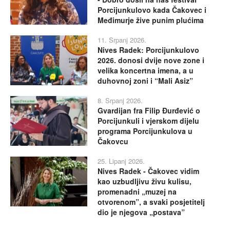
Porcijunkulovo kada Čakovec i
Međimurje žive punim plućima
11. Srpanj 2026.
Nives Radek: Porcijunkulovo
2026. donosi dvije nove zone i
velika koncertna imena, a u
duhovnoj zoni i “Mali Asiz”
8. Srpanj 2026.
Gvardijan fra Filip Đurđević o
Porcijunkuli i vjerskom dijelu
programa Porcijunkulova u
Čakovcu
25. Lipanj 2026.
Nives Radek - Čakovec vidim
kao uzbudljivu živu kulisu,
promenadni „muzej na
otvorenom”, a svaki posjetitelj
dio je njegova „postava”