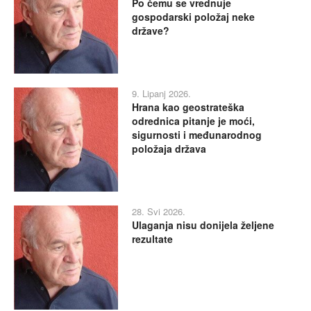
Po čemu se vrednuje
gospodarski položaj neke
države?
9. Lipanj 2026.
Hrana kao geostrateška
odrednica pitanje je moći,
sigurnosti i međunarodnog
položaja država
28. Svi 2026.
Ulaganja nisu donijela željene
rezultate