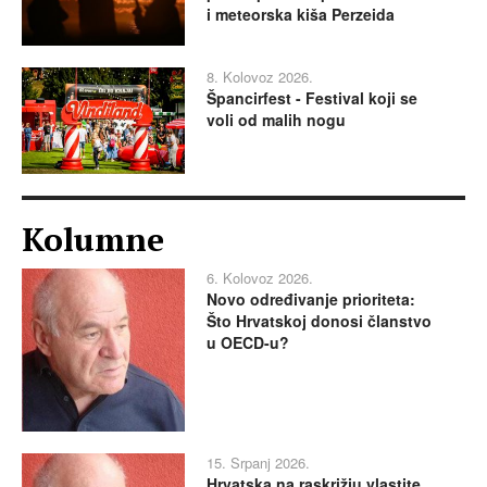
i meteorska kiša Perzeida
8. Kolovoz 2026.
Špancirfest - Festival koji se
voli od malih nogu
Kolumne
6. Kolovoz 2026.
Novo određivanje prioriteta:
Što Hrvatskoj donosi članstvo
u OECD-u?
15. Srpanj 2026.
Hrvatska na raskrižju vlastite