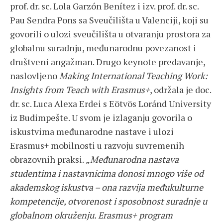
prof. dr. sc. Lola Garzón Benítez i izv. prof. dr. sc.
Pau Sendra Pons sa Sveučilišta u Valenciji, koji su
govorili o ulozi sveučilišta u otvaranju prostora za
globalnu suradnju, međunarodnu povezanost i
društveni angažman. Drugo keynote predavanje,
naslovljeno
Making International Teaching Work:
Insights from Teach with Erasmus+
, održala je doc.
dr. sc. Luca Alexa Erdei s Eötvös Loránd University
iz Budimpešte. U svom je izlaganju govorila o
iskustvima međunarodne nastave i ulozi
Erasmus+ mobilnosti u razvoju suvremenih
obrazovnih praksi.
„Međunarodna nastava
studentima i nastavnicima donosi mnogo više od
akademskog iskustva – ona razvija međukulturne
kompetencije, otvorenost i sposobnost suradnje u
globalnom okruženju. Erasmus+ program