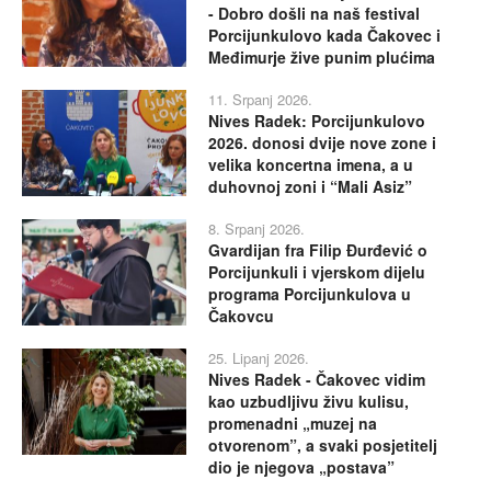
- Dobro došli na naš festival
Porcijunkulovo kada Čakovec i
Međimurje žive punim plućima
11. Srpanj 2026.
Nives Radek: Porcijunkulovo
2026. donosi dvije nove zone i
velika koncertna imena, a u
duhovnoj zoni i “Mali Asiz”
8. Srpanj 2026.
Gvardijan fra Filip Đurđević o
Porcijunkuli i vjerskom dijelu
programa Porcijunkulova u
Čakovcu
25. Lipanj 2026.
Nives Radek - Čakovec vidim
kao uzbudljivu živu kulisu,
promenadni „muzej na
otvorenom”, a svaki posjetitelj
dio je njegova „postava”