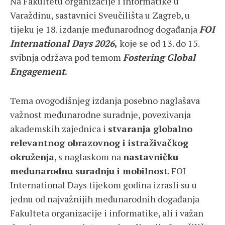
Na Fakultetu organizacije i informatike u
Varaždinu, sastavnici Sveučilišta u Zagreb, u
tijeku je 18. izdanje međunarodnog događanja
FOI
International Days
2026
,
koje se od 13. do 15.
svibnja održava pod temom
Fostering Global
Engagement
.
Tema ovogodišnjeg izdanja posebno naglašava
važnost međunarodne suradnje, povezivanja
akademskih zajednica i
stvaranja globalno
relevantnog obrazovnog i istraživačkog
okruženja
, s naglaskom na
nastavničku
međunarodnu suradnju i mobilnost
. FOI
International Days tijekom godina izrasli su u
jednu od najvažnijih međunarodnih događanja
Fakulteta organizacije i informatike, ali i važan