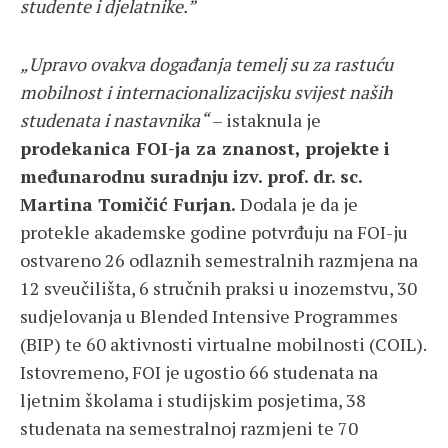
studente i djelatnike.”
„Upravo ovakva događanja temelj su za rastuću
mobilnost i internacionalizacijsku svijest naših
studenata i nastavnika“
– istaknula je
prodekanica FOI-ja za znanost, projekte i
međunarodnu suradnju izv. prof. dr. sc.
Martina Tomičić Furjan.
Dodala je da je
protekle akademske godine potvrđuju na FOI-ju
ostvareno 26 odlaznih semestralnih razmjena na
12 sveučilišta, 6 stručnih praksi u inozemstvu, 30
sudjelovanja u Blended Intensive Programmes
(BIP) te 60 aktivnosti virtualne mobilnosti (COIL).
Istovremeno, FOI je ugostio 66 studenata na
ljetnim školama i studijskim posjetima, 38
studenata na semestralnoj razmjeni te 70