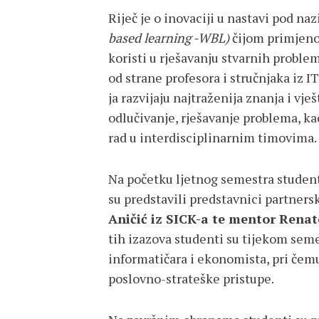
Riječ je o inovaciji u nastavi pod na
based learning -WBL)
čijom primjeno
koristi u rješavanju stvarnih proble
od strane profesora i stručnjaka iz I
ja razvijaju najtraženija znanja i vje
odlučivanje, rješavanje problema, ka
rad u interdisciplinarnim timovima.
Na početku ljetnog semestra student
su predstavili predstavnici partners
Aničić iz SICK-a te mentor Renat
tih izazova studenti su tijekom seme
informatičara i ekonomista, pri čemu
poslovno-strateške pristupe.