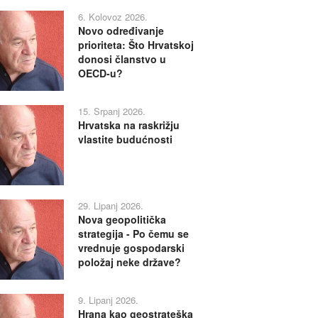
6. Kolovoz 2026.
Novo određivanje
prioriteta: Što Hrvatskoj
donosi članstvo u
OECD-u?
15. Srpanj 2026.
Hrvatska na raskrižju
vlastite budućnosti
29. Lipanj 2026.
Nova geopolitička
strategija - Po čemu se
vrednuje gospodarski
položaj neke države?
9. Lipanj 2026.
Hrana kao geostrateška