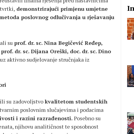
edstavili finalna rješenja pred nastavnicima
I
tvrtki,
demonstrirajući primjenu umjetne
i metoda poslovnog odlučivanja u rješavanju
ali su
prof. dr. sc. Nina Begičević Ređep,
 prof. dr. sc. Dijana Oreški, doc. dr. sc. Dino
uz aktivno sudjelovanje stručnjaka iz
ori
zili su zadovoljstvo
kvalitetom studentskih
a stvarnim poslovnim slučajevima i podacima
ivosti i razini razrađenosti.
Posebno su
enata, njihovu analitičnost te sposobnost