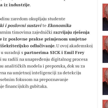
 iz industrije
.
odinu zaredom okupljaju studente
ki i poslovni sustavi
te
Ekonomika
inarnim timovima zajednički
razvijaju rješenja
e iz poslovne prakse primjenom umjetne
višekriterijsko odlučivanje
. U ovoj akademskoj
 u suradnji s
partnerima SICK i Emil Frey
i su radili na unapređenju digitalnog procesa
nu analitičkih modela i preporuka, dok su za
jena na umjetnoj inteligenciji za detekciju
 posebnim fokusom na prepoznavanje
je financijskih gubitaka.