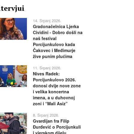
ntervjui
14. Srpanj 2026.
Gradonačelnica Ljerka
Cividini - Dobro došli na
naš festival
Porcijunkulovo kada
Čakovec i Međimurje
žive punim plućima
11. Srpanj 2026.
Nives Radek:
Porcijunkulovo 2026.
donosi dvije nove zone
i velika koncertna
imena, a u duhovnoj
zoni i “Mali Asiz”
8. Srpanj 2026.
Gvardijan fra Filip
Đurđević o Porcijunkuli
i vjerskom dijelu