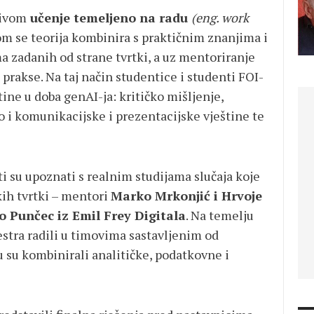
zivom
učenje temeljeno na radu
(eng. work
m se teorija kombinira s praktičnim znanjima i
ma zadanih od strane tvrtki, a uz mentoriranje
T prakse. Na taj način studentice i studenti FOI-
štine u doba genAI-ja: kritičko mišljenje,
o i komunikacijske i prezentacijske vještine te
i su upoznati s realnim studijama slučaja koje
kih tvrtki – mentori
Marko Mrkonjić i Hrvoje
o Punčec iz Emil Frey Digitala
. Na temelju
stra radili u timovima sastavljenim od
 su kombinirali analitičke, podatkovne i