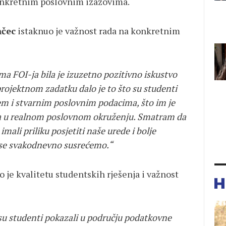
onkretnim poslovnim izazovima.
nčec
istaknuo je važnost rada na konkretnim
a FOI-ja bila je izuzetno pozitivno iskustvo
projektnom zadatku dalo je to što su studenti
em i stvarnim poslovnim podacima, što im je
ja u realnom poslovnom okruženju. Smatram da
imali priliku posjetiti naše urede i bolje
 se svakodnevno susrećemo.“
o je kvalitetu studentskih rješenja i važnost
su studenti pokazali u području podatkovne