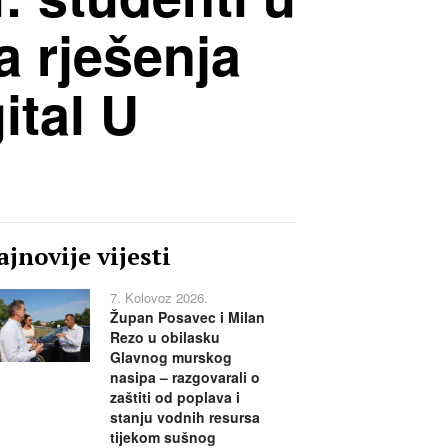
a rješenja
ital U
jnovije vijesti
7. Kolovoz 2026.
Župan Posavec i Milan
Rezo u obilasku
Glavnog murskog
nasipa – razgovarali o
zaštiti od poplava i
stanju vodnih resursa
tijekom sušnog