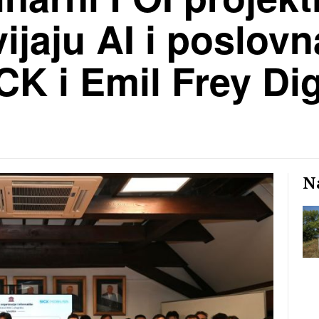
ijaju AI i poslovn
CK i Emil Frey Dig
Na