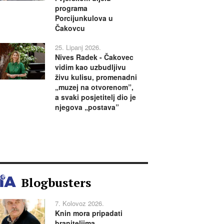
programa
Porcijunkulova u
Čakovcu
25. Lipanj 2026.
Nives Radek - Čakovec
vidim kao uzbudljivu
živu kulisu, promenadni
„muzej na otvorenom”,
a svaki posjetitelj dio je
njegova „postava”
Blogbusters
7. Kolovoz 2026.
Knin mora pripadati
braniteljima