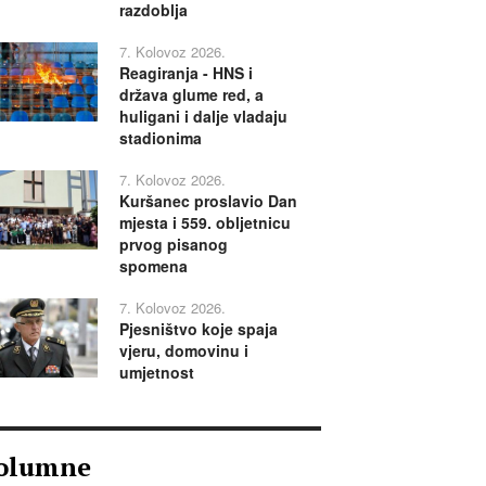
razdoblja
7. Kolovoz 2026.
Reagiranja - HNS i
država glume red, a
huligani i dalje vladaju
stadionima
7. Kolovoz 2026.
Kuršanec proslavio Dan
mjesta i 559. obljetnicu
prvog pisanog
spomena
7. Kolovoz 2026.
Pjesništvo koje spaja
vjeru, domovinu i
umjetnost
olumne