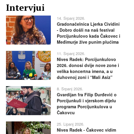
Intervjui
14. Srpanj 2026.
Gradonačelnica Ljerka Cividini
- Dobro došli na naš festival
Porcijunkulovo kada Čakovec i
Međimurje žive punim plućima
11. Srpanj 2026.
Nives Radek: Porcijunkulovo
2026. donosi dvije nove zone i
velika koncertna imena, a u
duhovnoj zoni i “Mali Asiz”
8. Srpanj 2026.
Gvardijan fra Filip Đurđević o
Porcijunkuli i vjerskom dijelu
programa Porcijunkulova u
Čakovcu
25. Lipanj 2026.
Nives Radek - Čakovec vidim