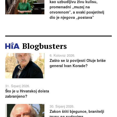
kao uzbudljivu živu kulisu,
promenadni „muzej na
otvorenom”, a svaki posjetitelj
dio je njegova „postava”
Blogbusters
6. Kolovoz 2026.
Zašto se iz povijesti Oluje briše
general Ivan Korade?
31. Srpanj 2026.
Što je u Hrvatskoj doista
zabranjeno?
30. Srpanj 2026.
Zakon štiti bjegunce, branitelji
trunu na sudovima