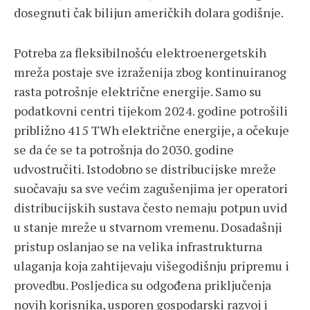
dosegnuti čak bilijun američkih dolara godišnje.
Potreba za fleksibilnošću elektroenergetskih
mreža postaje sve izraženija zbog kontinuiranog
rasta potrošnje električne energije. Samo su
podatkovni centri tijekom 2024. godine potrošili
približno 415 TWh električne energije, a očekuje
se da će se ta potrošnja do 2030. godine
udvostručiti. Istodobno se distribucijske mreže
suočavaju sa sve većim zagušenjima jer operatori
distribucijskih sustava često nemaju potpun uvid
u stanje mreže u stvarnom vremenu. Dosadašnji
pristup oslanjao se na velika infrastrukturna
ulaganja koja zahtijevaju višegodišnju pripremu i
provedbu. Posljedica su odgođena priključenja
novih korisnika, usporen gospodarski razvoj i