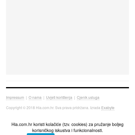
Impressum
|
O nama
|
Uvjeti korištenja
|
Cjenik usluga
Copyright © 2018 Hia.com.hr. Sva prava pridržana. Izrada
Exabyte
Hia.com.hr koristi kolačiće (tzv. cookies) za pružanje boljeg
korisničkog iskustva i funkcionalnosti.