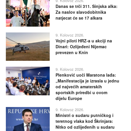
9. Kolovoz 2026.
Danas se trči 311. Sinjska alka:
Za naslov slavodobitnika
natjecat će se 17 alkara
9. Kolovoz 2026.
Vojni piloti HRZ-a u akciji na
Dinari: Ozlijeđeni Nijemac
prevezen u Knin
9. Kolovoz 2026.
Plenković uoči Maratona lađa:
„Manifestacija je izrasla u jednu
od najvećih amaterskih
sportskih priredbi u ovom
dijelu Europe
9. Kolovoz 2026.
Ministri o sudaru putničkog i
teretnog vlaka kod Škrinjara:
Nitko od ozlijeđenih u sudaru