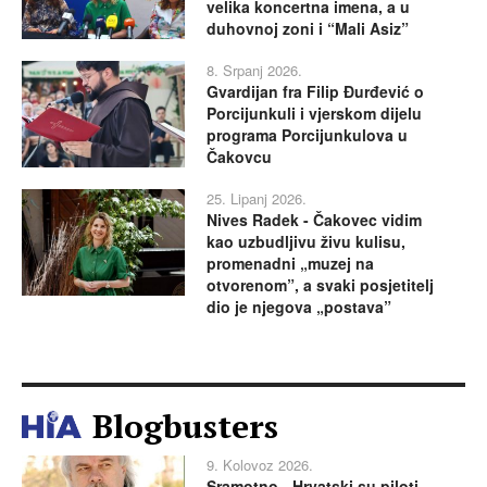
velika koncertna imena, a u
duhovnoj zoni i “Mali Asiz”
8. Srpanj 2026.
Gvardijan fra Filip Đurđević o
Porcijunkuli i vjerskom dijelu
programa Porcijunkulova u
Čakovcu
25. Lipanj 2026.
Nives Radek - Čakovec vidim
kao uzbudljivu živu kulisu,
promenadni „muzej na
otvorenom”, a svaki posjetitelj
dio je njegova „postava”
Blogbusters
9. Kolovoz 2026.
Sramotno - Hrvatski su piloti