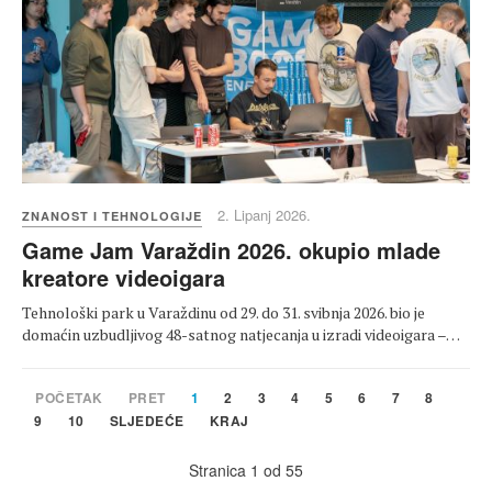
2. Lipanj 2026.
ZNANOST I TEHNOLOGIJE
Game Jam Varaždin 2026. okupio mlade
kreatore videoigara
Tehnološki park u Varaždinu od 29. do 31. svibnja 2026. bio je
domaćin uzbudljivog 48-satnog natjecanja u izradi videoigara –…
POČETAK
PRET
1
2
3
4
5
6
7
8
9
10
SLJEDEĆE
KRAJ
Stranica 1 od 55