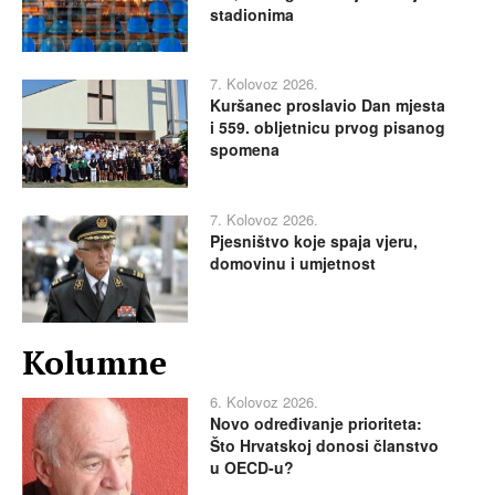
stadionima
7. Kolovoz 2026.
Kuršanec proslavio Dan mjesta
i 559. obljetnicu prvog pisanog
spomena
7. Kolovoz 2026.
Pjesništvo koje spaja vjeru,
domovinu i umjetnost
Kolumne
6. Kolovoz 2026.
Novo određivanje prioriteta:
Što Hrvatskoj donosi članstvo
u OECD-u?