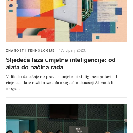
17. Lipanj 2026.
ZNANOST I TEHNOLOGIJE
Sljedeća faza umjetne inteligencije: od
alata do načina rada
Velik dio današnje rasprave o umjetnoj inteligenciji polazi od
činjenice da je razlika između onoga što današnji AI modeli
mogu…