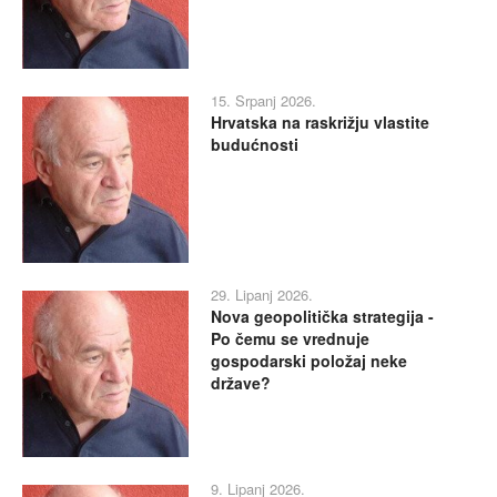
15. Srpanj 2026.
Hrvatska na raskrižju vlastite
budućnosti
29. Lipanj 2026.
Nova geopolitička strategija -
Po čemu se vrednuje
gospodarski položaj neke
države?
9. Lipanj 2026.