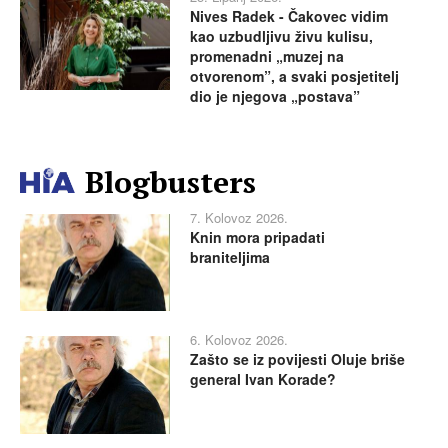
Nives Radek - Čakovec vidim
kao uzbudljivu živu kulisu,
promenadni „muzej na
otvorenom”, a svaki posjetitelj
dio je njegova „postava”
Blogbusters
7. Kolovoz 2026.
Knin mora pripadati
braniteljima
6. Kolovoz 2026.
Zašto se iz povijesti Oluje briše
general Ivan Korade?