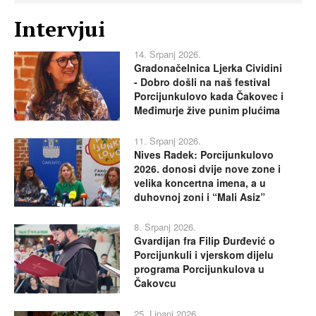
Intervjui
14. Srpanj 2026.
Gradonačelnica Ljerka Cividini
- Dobro došli na naš festival
Porcijunkulovo kada Čakovec i
Međimurje žive punim plućima
11. Srpanj 2026.
Nives Radek: Porcijunkulovo
2026. donosi dvije nove zone i
velika koncertna imena, a u
duhovnoj zoni i “Mali Asiz”
8. Srpanj 2026.
Gvardijan fra Filip Đurđević o
Porcijunkuli i vjerskom dijelu
programa Porcijunkulova u
Čakovcu
25. Lipanj 2026.