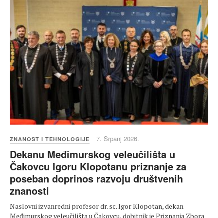
7. Srpanj 2026.
ZNANOST I TEHNOLOGIJE
Dekanu Međimurskog veleučilišta u
Čakovcu Igoru Klopotanu priznanje za
poseban doprinos razvoju društvenih
znanosti
Naslovni izvanredni profesor dr. sc. Igor Klopotan, dekan
Međimurskog veleučilišta u Čakovcu, dobitnik je Priznanja Zbora