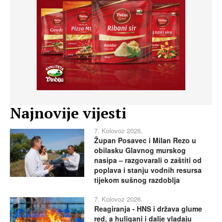
Najnovije vijesti
7. Kolovoz 2026.
Župan Posavec i Milan Rezo u
obilasku Glavnog murskog
nasipa – razgovarali o zaštiti od
poplava i stanju vodnih resursa
tijekom sušnog razdoblja
7. Kolovoz 2026.
Reagiranja - HNS i država glume
red, a huligani i dalje vladaju