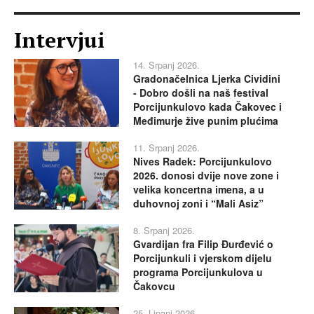
Intervjui
14. Srpanj 2026.
Gradonačelnica Ljerka Cividini
- Dobro došli na naš festival
Porcijunkulovo kada Čakovec i
Međimurje žive punim plućima
11. Srpanj 2026.
Nives Radek: Porcijunkulovo
2026. donosi dvije nove zone i
velika koncertna imena, a u
duhovnoj zoni i “Mali Asiz”
8. Srpanj 2026.
Gvardijan fra Filip Đurđević o
Porcijunkuli i vjerskom dijelu
programa Porcijunkulova u
Čakovcu
25. Lipanj 2026.