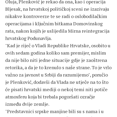
Oluja, Plenković je rekao da ona, kao i operacija
Bljesak, na hrvatskoj političkoj sceni ne izazivaju
nikakve kontroverze te se radi o oslobodilačkim
operacijama i ključnim bitkama Domovinskog
rata, nakon kojih je uslijedila Mirna reintegracija
hrvatskog Podunavlja.
"Kad je riječ o Vladi Republike Hrvatske, osobito u
ovih sedam godina koliko sam premijer, mislim
da nije bilo niti jedne situacije gdje je zaoštrena
retorika, a da je to krenulo s naše strane. To je vrlo
važno za javnost u Srbiji da razumijemo", poručio
je Plenković, dodavši da Vlada ne utječe na to što
će pisati hrvatski mediji o nekoj temi niti potiče
atmosferu koja bi trebala pogoršati ozračje
između dvije zemlje.
"Predstavnici srpske manjine bili su s nama i u