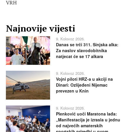
VRH
Najnovije vijesti
9. Kolovoz 2026.
Danas se trči 311. Sinjska alka:
Za naslov slavodobitnika
natjecat će se 17 alkara
9. Kolovoz 2026.
Vojni piloti HRZ-a u akciji na
Dinari: Ozlijeđeni Nijemac
prevezen u Knin
9. Kolovoz 2026.
Plenković uoči Maratona lađa:
„Manifestacija je izrasla u jednu
od najvećih amaterskih
sportskih priredbi u ovom