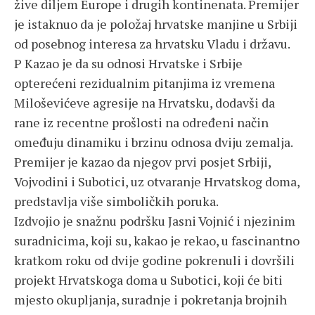
žive diljem Europe i drugih kontinenata. Premijer
je istaknuo da je položaj hrvatske manjine u Srbiji
od posebnog interesa za hrvatsku Vladu i državu.
P Kazao je da su odnosi Hrvatske i Srbije
opterećeni rezidualnim pitanjima iz vremena
Miloševićeve agresije na Hrvatsku, dodavši da
rane iz recentne prošlosti na određeni način
omeđuju dinamiku i brzinu odnosa dviju zemalja.
Premijer je kazao da njegov prvi posjet Srbiji,
Vojvodini i Subotici, uz otvaranje Hrvatskog doma,
predstavlja više simboličkih poruka.
Izdvojio je snažnu podršku Jasni Vojnić i njezinim
suradnicima, koji su, kakao je rekao, u fascinantno
kratkom roku od dvije godine pokrenuli i dovršili
projekt Hrvatskoga doma u Subotici, koji će biti
mjesto okupljanja, suradnje i pokretanja brojnih