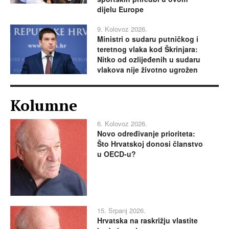
dijelu Europe
9. Kolovoz 2026.
Ministri o sudaru putničkog i
teretnog vlaka kod Škrinjara:
Nitko od ozlijeđenih u sudaru
vlakova nije životno ugrožen
Kolumne
6. Kolovoz 2026.
Novo određivanje prioriteta:
Što Hrvatskoj donosi članstvo
u OECD-u?
15. Srpanj 2026.
Hrvatska na raskrižju vlastite