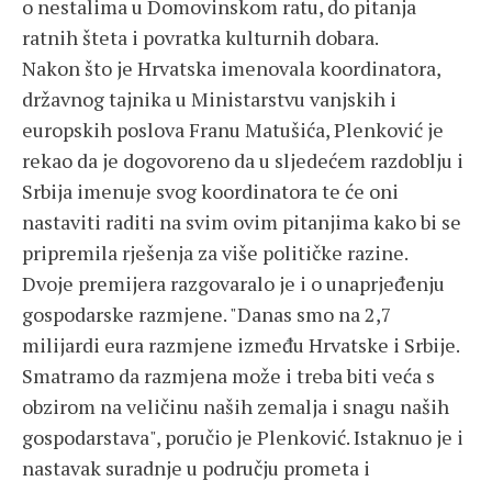
o nestalima u Domovinskom ratu, do pitanja
ratnih šteta i povratka kulturnih dobara.
Nakon što je Hrvatska imenovala koordinatora,
državnog tajnika u Ministarstvu vanjskih i
europskih poslova Franu Matušića, Plenković je
rekao da je dogovoreno da u sljedećem razdoblju i
Srbija imenuje svog koordinatora te će oni
nastaviti raditi na svim ovim pitanjima kako bi se
pripremila rješenja za više političke razine.
Dvoje premijera razgovaralo je i o unaprjeđenju
gospodarske razmjene. "Danas smo na 2,7
milijardi eura razmjene između Hrvatske i Srbije.
Smatramo da razmjena može i treba biti veća s
obzirom na veličinu naših zemalja i snagu naših
gospodarstava", poručio je Plenković. Istaknuo je i
nastavak suradnje u području prometa i