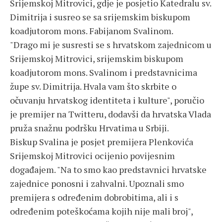
Srijemskoj Mitrovici, gdje je posjetio Katedralu sv.
Dimitrija i susreo se sa srijemskim biskupom
koadjutorom mons. Fabijanom Svalinom.
"Drago mi je susresti se s hrvatskom zajednicom u
Srijemskoj Mitrovici, srijemskim biskupom
koadjutorom mons. Svalinom i predstavnicima
župe sv. Dimitrija. Hvala vam što skrbite o
očuvanju hrvatskog identiteta i kulture", poručio
je premijer na Twitteru, dodavši da hrvatska Vlada
pruža snažnu podršku Hrvatima u Srbiji.
Biskup Svalina je posjet premijera Plenkovića
Srijemskoj Mitrovici ocijenio povijesnim
događajem. "Na to smo kao predstavnici hrvatske
zajednice ponosni i zahvalni. Upoznali smo
premijera s određenim dobrobitima, ali i s
određenim poteškoćama kojih nije mali broj",