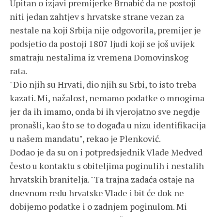
Upitan o izjavi premijerke Brnabić da ne postoji
niti jedan zahtjev s hrvatske strane vezan za
nestale na koji Srbija nije odgovorila, premijer je
podsjetio da postoji 1807 ljudi koji se još uvijek
smatraju nestalima iz vremena Domovinskog
rata.
"Dio njih su Hrvati, dio njih su Srbi, to isto treba
kazati. Mi, nažalost, nemamo podatke o mnogima
jer da ih imamo, onda bi ih vjerojatno sve negdje
pronašli, kao što se to događa u nizu identifikacija
u našem mandatu", rekao je Plenković.
Dodao je da su on i potpredsjednik Vlade Medved
često u kontaktu s obiteljima poginulih i nestalih
hrvatskih branitelja. "Ta trajna zadaća ostaje na
dnevnom redu hrvatske Vlade i bit će dok ne
dobijemo podatke i o zadnjem poginulom. Mi