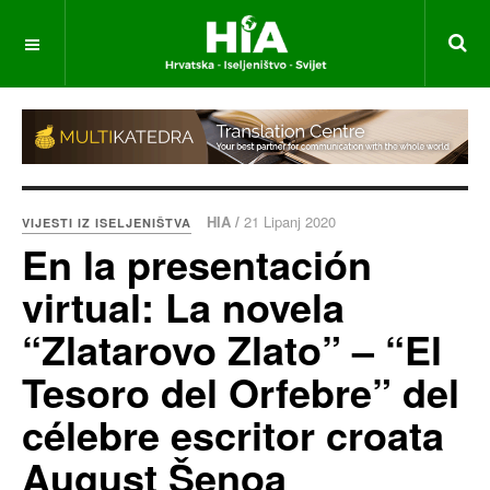
HIA /
21 Lipanj 2020
VIJESTI IZ ISELJENIŠTVA
En la presentación
virtual: La novela
“Zlatarovo Zlato” – “El
Tesoro del Orfebre” del
célebre escritor croata
August Šenoa