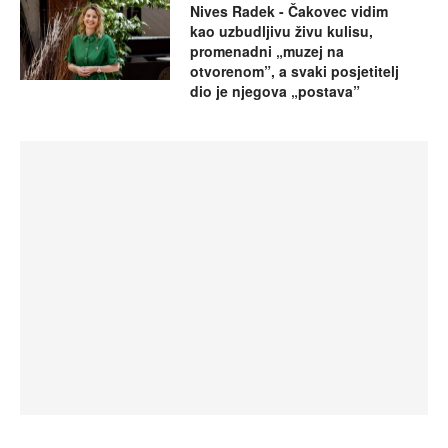
Nives Radek - Čakovec vidim
kao uzbudljivu živu kulisu,
promenadni „muzej na
otvorenom”, a svaki posjetitelj
dio je njegova „postava”