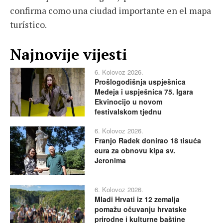
confirma como una ciudad importante en el mapa
turístico.
Najnovije vijesti
6. Kolovoz 2026.
Prošlogodišnja uspješnica
Medeja i uspješnica 75. Igara
Ekvinocijo u novom
festivalskom tjednu
6. Kolovoz 2026.
Franjo Radek donirao 18 tisuća
eura za obnovu kipa sv.
Jeronima
6. Kolovoz 2026.
Mladi Hrvati iz 12 zemalja
pomažu očuvanju hrvatske
prirodne i kulturne baštine