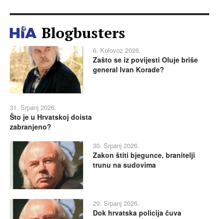
Blogbusters
6. Kolovoz 2026.
Zašto se iz povijesti Oluje briše
general Ivan Korade?
31. Srpanj 2026.
Što je u Hrvatskoj doista
zabranjeno?
30. Srpanj 2026.
Zakon štiti bjegunce, branitelji
trunu na sudovima
29. Srpanj 2026.
Dok hrvatska policija čuva