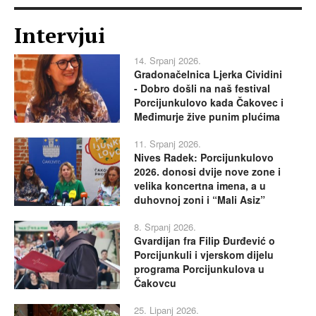
Intervjui
14. Srpanj 2026.
Gradonačelnica Ljerka Cividini
- Dobro došli na naš festival
Porcijunkulovo kada Čakovec i
Međimurje žive punim plućima
11. Srpanj 2026.
Nives Radek: Porcijunkulovo
2026. donosi dvije nove zone i
velika koncertna imena, a u
duhovnoj zoni i “Mali Asiz”
8. Srpanj 2026.
Gvardijan fra Filip Đurđević o
Porcijunkuli i vjerskom dijelu
programa Porcijunkulova u
Čakovcu
25. Lipanj 2026.