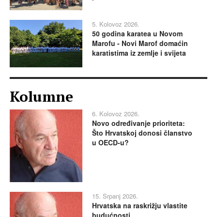
5. Kolovoz 2026.
50 godina karatea u Novom
Marofu - Novi Marof domaćin
karatistima iz zemlje i svijeta
Kolumne
6. Kolovoz 2026.
Novo određivanje prioriteta:
Što Hrvatskoj donosi članstvo
u OECD-u?
15. Srpanj 2026.
Hrvatska na raskrižju vlastite
budućnosti