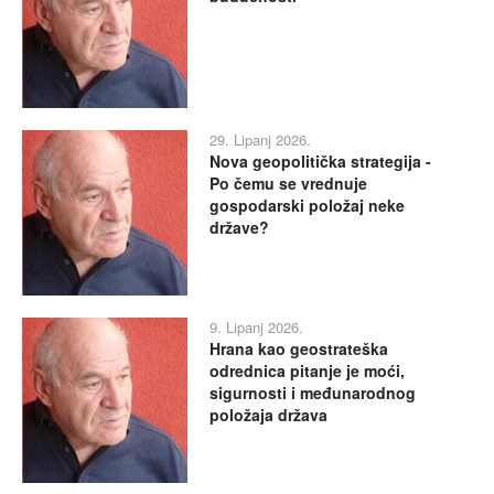
29. Lipanj 2026.
Nova geopolitička strategija -
Po čemu se vrednuje
gospodarski položaj neke
države?
9. Lipanj 2026.
Hrana kao geostrateška
odrednica pitanje je moći,
sigurnosti i međunarodnog
položaja država