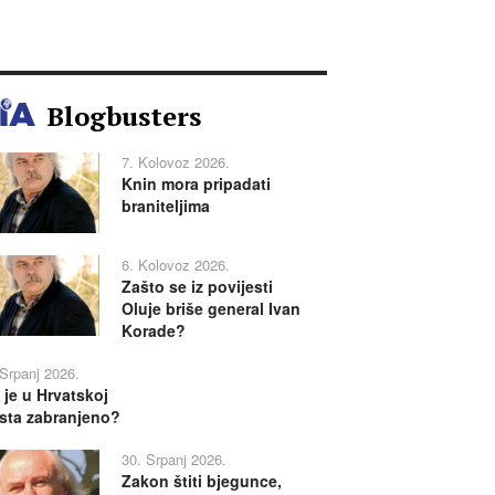
Blogbusters
7. Kolovoz 2026.
Knin mora pripadati
braniteljima
6. Kolovoz 2026.
Zašto se iz povijesti
Oluje briše general Ivan
Korade?
 Srpanj 2026.
 je u Hrvatskoj
sta zabranjeno?
30. Srpanj 2026.
Zakon štiti bjegunce,