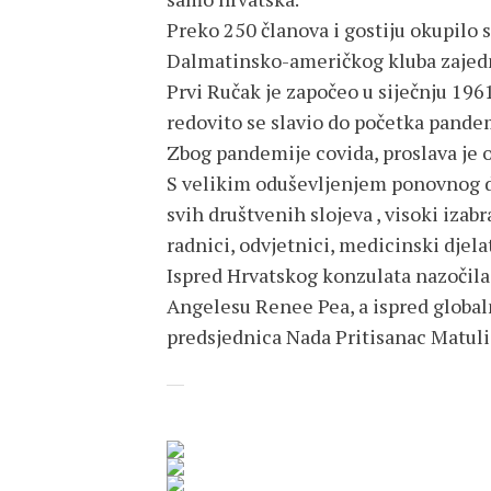
Preko 250 članova i gostiju okupilo s
Dalmatinsko-američkog kluba zajedn
Prvi Ručak je započeo u siječnju 1961
redovito se slavio do početka pandem
Zbog pandemije covida, proslava je 
S velikim oduševljenjem ponovnog dr
svih društvenih slojeva , visoki izab
radnici, odvjetnici, medicinski djela
Ispred Hrvatskog konzulata nazočila
Angelesu Renee Pea, a ispred globa
predsjednica Nada Pritisanac Matuli