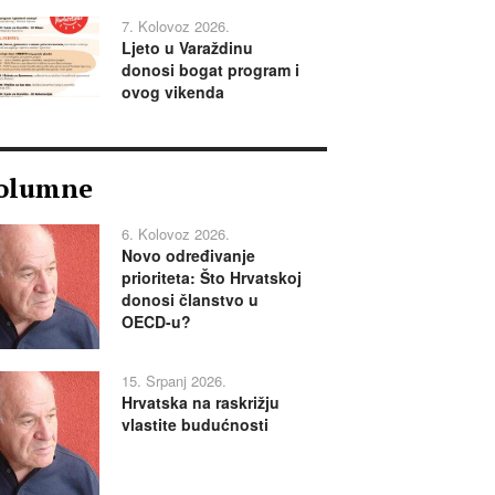
7. Kolovoz 2026.
Ljeto u Varaždinu
donosi bogat program i
ovog vikenda
olumne
6. Kolovoz 2026.
Novo određivanje
prioriteta: Što Hrvatskoj
donosi članstvo u
OECD-u?
15. Srpanj 2026.
Hrvatska na raskrižju
vlastite budućnosti