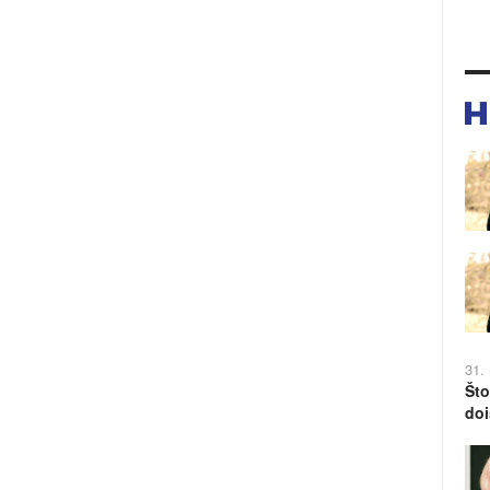
31.
Što
doi