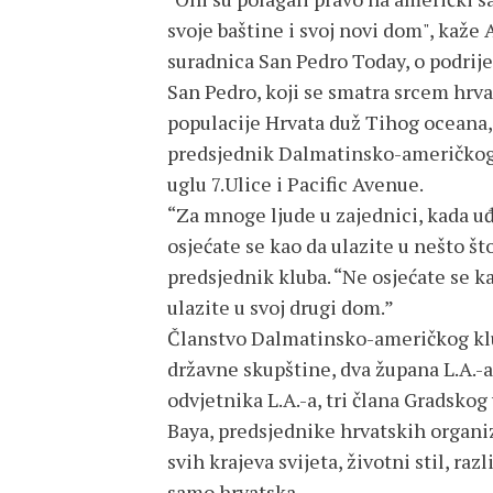
svoje baštine i svoj novi dom", kaže
suradnica San Pedro Today, o podrije
San Pedro, koji se smatra srcem hrv
populacije Hrvata duž Tihog oceana, z
predsjednik Dalmatinsko-američkog 
uglu 7.Ulice i Pacific Avenue.
“Za mnoge ljude u zajednici, kada u
osjećate se kao da ulazite u nešto št
predsjednik kluba. “Ne osjećate se ka
ulazite u svoj drugi dom.”
Članstvo Dalmatinsko-američkog klub
državne skupštine, dva župana L.A.-a
odvjetnika L.A.-a, tri člana Gradskog
Baya, predsjednike hrvatskih organi
svih krajeva svijeta, životni stil, ra
samo hrvatska.