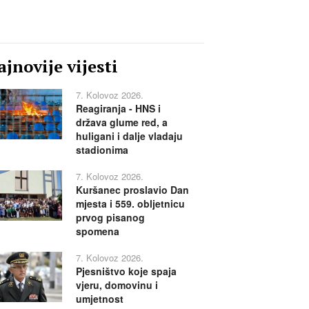
jnovije vijesti
7. Kolovoz 2026.
Reagiranja - HNS i
država glume red, a
huligani i dalje vladaju
stadionima
7. Kolovoz 2026.
Kuršanec proslavio Dan
mjesta i 559. obljetnicu
prvog pisanog
spomena
7. Kolovoz 2026.
Pjesništvo koje spaja
vjeru, domovinu i
umjetnost