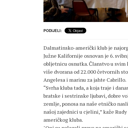
PODIJELI:
Dalmatinsko-američki klub je najorga
Južne Kalifornije osnovan je 6. svibnj
obljetnicu osnutka. Članstvo u svim 
više dvorana od 22.000 četvornih sto
Angelesa i marinu za jahte Cabrillo.
“Svrha kluba tada, a koja traje i dan
bratske i sestrinske ljubavi, dobre 
zemlje, ponosa na naše etničko nasli
našoj zajednici u cjelini,” kaže Rudy
američkog kluba.
"Oni su polagali pravo na američki s