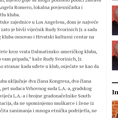
 Angela Romero, lokalna povjesničarka i
tlu kluba.
atske zajednice u Los Angelesu, dom je najveće
ato je bivši vijećnik Rudy Svorinich Jr. a sada
kluba osnovao i Hrvatski kulturni centar na
đete kroz vrata Dalmatinsko-američkog kluba,
o vam pripada,” kaže Rudy Svorinich, Jr.
o stranac kada uđete u klub, osjećate se kao da
a uključuje dva člana Kongresa, dva člana
, pet sudaca Vrhovnog suda L.A.-a, gradskog
I
 vijeća L.A.-a i brojne gradonačelnike South
zacija, da ne spominjemo muškarce i žene iz
zličita zanimanja i mnoga etnička podrijetla, ne