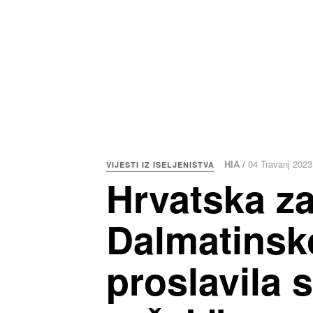
HIA /
04 Travanj 2023
VIJESTI IZ ISELJENIŠTVA
Hrvatska z
Dalmatinsk
proslavila s