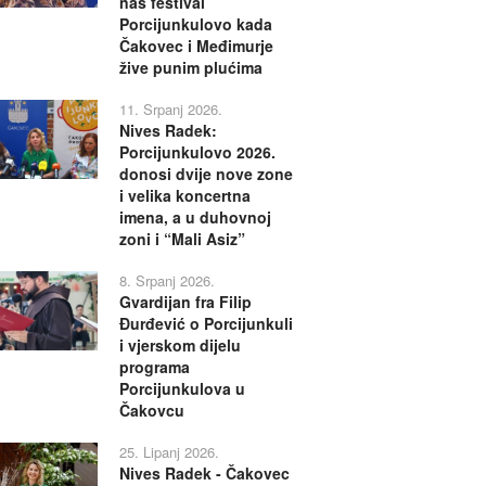
naš festival
Porcijunkulovo kada
Čakovec i Međimurje
žive punim plućima
11. Srpanj 2026.
Nives Radek:
Porcijunkulovo 2026.
donosi dvije nove zone
i velika koncertna
imena, a u duhovnoj
zoni i “Mali Asiz”
8. Srpanj 2026.
Gvardijan fra Filip
Đurđević o Porcijunkuli
i vjerskom dijelu
programa
Porcijunkulova u
Čakovcu
25. Lipanj 2026.
Nives Radek - Čakovec