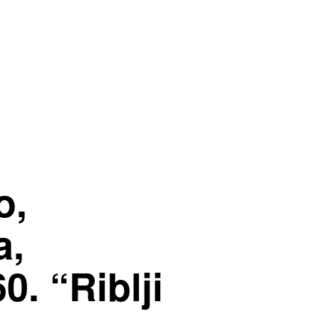
o,
a,
0. “Riblji