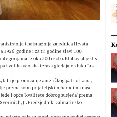
K
niziranija i najsnažnija zajednica Hrvata
a 1926. godine i za tri godine slavi 100.
kategorijama je oko 500 osoba. Klubov objekt s
pa i velika vanjska terasa gledaju na luku Los
as, bila je promicanje američkog patriotizma,
volje prema svim prijateljskim narodima naše
jeđe i opće 'kvalitete dobrog susjeda' prema
 Svorinich, Jr. Predsjednik Dalmatinsko-
an, mjesto gdje su mogli ponosno podići zastavu