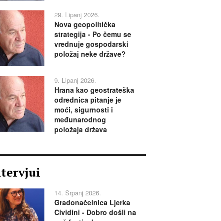
29. Lipanj 2026.
Nova geopolitička
strategija - Po čemu se
vrednuje gospodarski
položaj neke države?
9. Lipanj 2026.
Hrana kao geostrateška
odrednica pitanje je
moći, sigurnosti i
međunarodnog
položaja država
ntervjui
14. Srpanj 2026.
Gradonačelnica Ljerka
Cividini - Dobro došli na