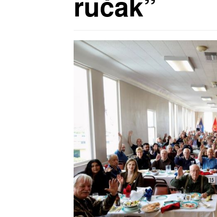
ručak”