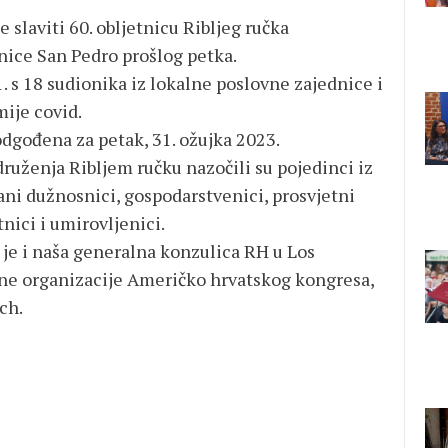
e slaviti 60. obljetnicu Ribljeg ručka
ice San Pedro prošlog petka.
. s 18 sudionika iz lokalne poslovne zajednice i
ije covid.
odgođena za petak, 31. ožujka 2023.
uženja Ribljem ručku nazočili su pojedinci iz
rani dužnosnici, gospodarstvenici, prosvjetni
tnici i umirovljenici.
 je i naša generalna konzulica RH u Los
lne organizacije Američko hrvatskog kongresa,
ch.