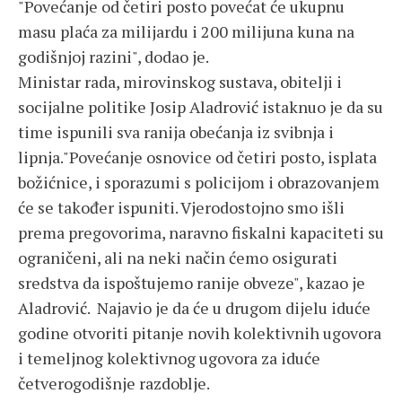
"Povećanje od četiri posto povećat će ukupnu
masu plaća za milijardu i 200 milijuna kuna na
godišnjoj razini", dodao je.
Ministar rada, mirovinskog sustava, obitelji i
socijalne politike Josip Aladrović istaknuo je da su
time ispunili sva ranija obećanja iz svibnja i
lipnja."Povećanje osnovice od četiri posto, isplata
božićnice, i sporazumi s policijom i obrazovanjem
će se također ispuniti. Vjerodostojno smo išli
prema pregovorima, naravno fiskalni kapaciteti su
ograničeni, ali na neki način ćemo osigurati
sredstva da ispoštujemo ranije obveze", kazao je
Aladrović. Najavio je da će u drugom dijelu iduće
godine otvoriti pitanje novih kolektivnih ugovora
i temeljnog kolektivnog ugovora za iduće
četverogodišnje razdoblje.