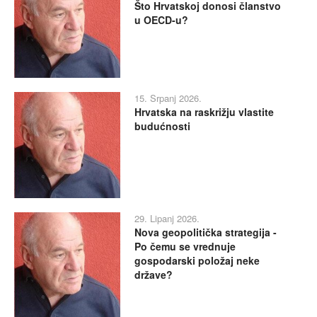
Što Hrvatskoj donosi članstvo
u OECD-u?
15. Srpanj 2026.
Hrvatska na raskrižju vlastite
budućnosti
29. Lipanj 2026.
Nova geopolitička strategija -
Po čemu se vrednuje
gospodarski položaj neke
države?