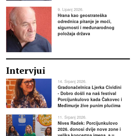
9. Lipanj 2026.
Hrana kao geostrateška
odrednica pitanje je moći,
sigurnosti i međunarodnog
položaja država
Intervjui
14. Srpanj 2026.
Gradonačelnica Ljerka Cividini
- Dobro došli na naš festival
Porcijunkulovo kada Čakovec i
Međimurje žive punim plućima
11. Srpanj 2026.
Nives Radek: Porcijunkulovo
2026. donosi dvije nove zone i
velika koncertna imena, a u