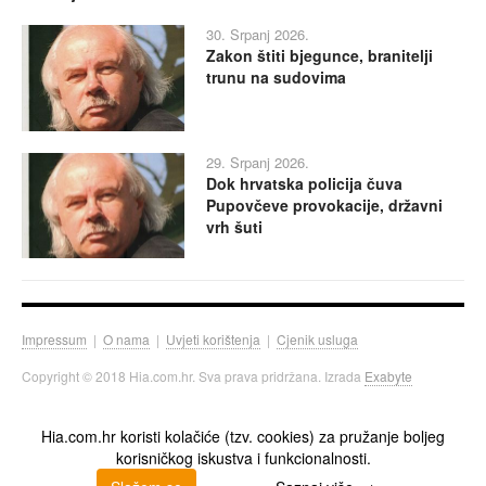
30. Srpanj 2026.
Zakon štiti bjegunce, branitelji
trunu na sudovima
29. Srpanj 2026.
Dok hrvatska policija čuva
Pupovčeve provokacije, državni
vrh šuti
Impressum
|
O nama
|
Uvjeti korištenja
|
Cjenik usluga
Copyright © 2018 Hia.com.hr. Sva prava pridržana. Izrada
Exabyte
Hia.com.hr koristi kolačiće (tzv. cookies) za pružanje boljeg
korisničkog iskustva i funkcionalnosti.