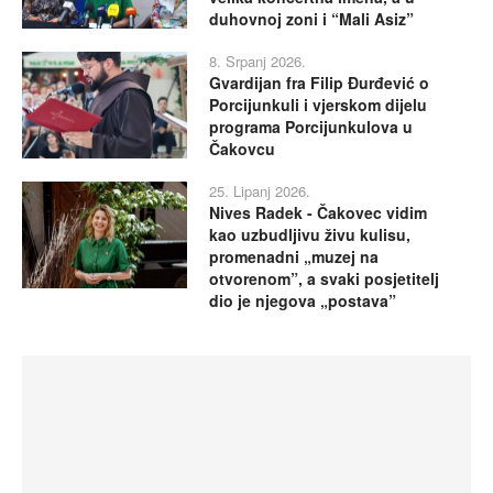
duhovnoj zoni i “Mali Asiz”
8. Srpanj 2026.
Gvardijan fra Filip Đurđević o
Porcijunkuli i vjerskom dijelu
programa Porcijunkulova u
Čakovcu
25. Lipanj 2026.
Nives Radek - Čakovec vidim
kao uzbudljivu živu kulisu,
promenadni „muzej na
otvorenom”, a svaki posjetitelj
dio je njegova „postava”