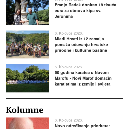
Franjo Radek donirao 18 tisuća
eura za obnovu kipa sv.
Jeronima
6. Kolovoz 2026.
Mladi Hrvati iz 12 zemalja
pomažu očuvanju hrvatske
prirodne i kulturne baštine
5. Kolovoz 2026.
50 godina karatea u Novom
Marofu - Novi Marof domaćin
karatistima iz zemlje i svijeta
Kolumne
6. Kolovoz 2026.
Novo određivanje prioriteta: