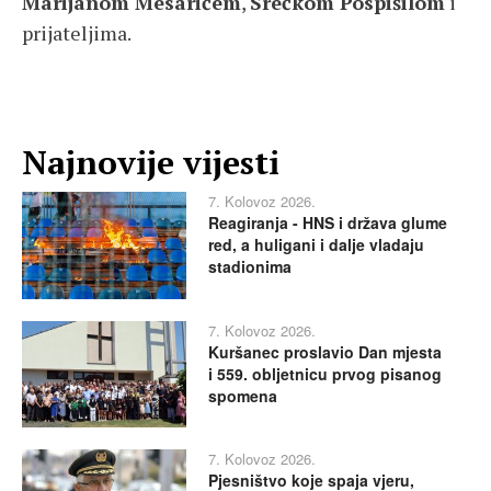
Marijanom Mesarićem
,
Srećkom Pospišilom
i
prijateljima.
Najnovije vijesti
7. Kolovoz 2026.
Reagiranja - HNS i država glume
red, a huligani i dalje vladaju
stadionima
7. Kolovoz 2026.
Kuršanec proslavio Dan mjesta
i 559. obljetnicu prvog pisanog
spomena
7. Kolovoz 2026.
Pjesništvo koje spaja vjeru,