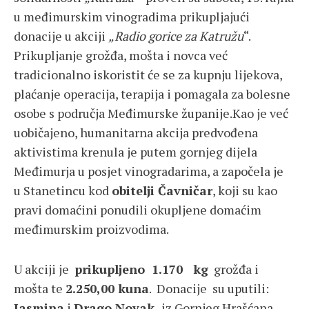
u međimurskim vinogradima prikupljajući
donacije u akciji
„Radio gorice za Katružu
“.
Prikupljanje grožđa, mošta i novca već
tradicionalno iskoristit će se za kupnju lijekova,
plaćanje operacija, terapija i pomagala za bolesne
osobe s područja Međimurske županije.Kao je već
uobičajeno, humanitarna akcija predvođena
aktivistima krenula je putem gornjeg dijela
Međimurja u posjet vinogradarima, a započela je
u Stanetincu kod
obitelji Čavničar
, koji su kao
pravi domaćini ponudili okupljene domaćim
međimurskim proizvodima.
U akciji je
prikupljeno 1.170 kg
grožđa i
mošta te
2.250,00 kuna
. Donacije su uputili:
Jasmina
i
Drago Novak
iz Gornjeg Hrašćana,