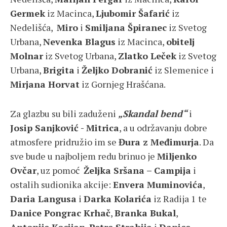
Germek
iz Macinca,
Ljubomir Šafarić
iz
Nedelišća,
Miro
i
Smiljana Špiranec
iz Svetog
Urbana,
Nevenka Blagus
iz Macinca,
obitelj
Molnar
iz Svetog Urbana,
Zlatko Leček
iz Svetog
Urbana,
Brigita
i
Željko Dobranić
iz Slemenice i
Mirjana Horvat
iz Gornjeg Hrašćana.
Za glazbu su bili zaduženi
„Skandal bend“
i
Josip Sanjković - Mitrica
, a u održavanju dobre
atmosfere pridružio im se
Đura z Međimurja
. Da
sve bude u najboljem redu brinuo je
Miljenko
Ovčar
, uz pomoć
Željka Sršana – Campija
i
ostalih sudionika akcije:
Envera Muminovića
,
Daria Langusa
i
Darka Kolarića
iz Radija 1 te
Danice Pongrac Krhač
,
Branka Bukal
,