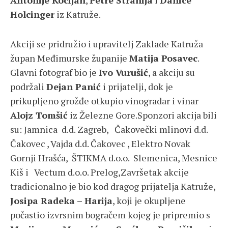
Antonije Kocijan
,
Petre Strahija
i
Danice
Holcinger
iz Katruže.
Akciji se pridružio i upravitelj Zaklade Katruža
župan Međimurske županije
Matija Posavec
.
Glavni fotograf bio je
Ivo Vurušić
, a akciju su
podržali
Dejan Panić
i prijatelji, dok je
prikupljeno grožđe otkupio vinogradar i vinar
Alojz Tomšić
iz Železne Gore.Sponzori akcija bili
su: Jamnica d.d. Zagreb, Čakovečki mlinovi d.d.
Čakovec , Vajda d.d. Čakovec , Elektro Novak
Gornji Hrašća, ŠTIKMA d.o.o. Slemenica, Mesnice
Kiš i Vectum d.o.o. Prelog,Završetak akcije
tradicionalno je bio kod dragog prijatelja Katruže,
Josipa Radeka – Harija
, koji je okupljene
počastio izvrsnim bogračem kojeg je pripremio s