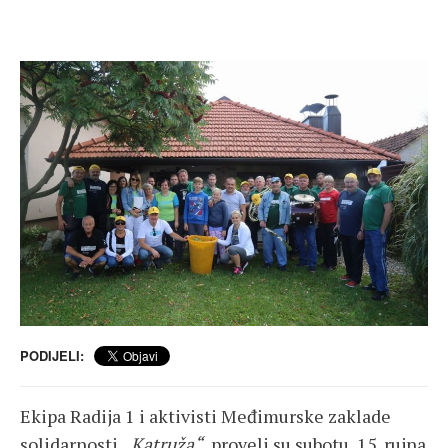
PODIJELI:
Ekipa Radija 1 i aktivisti Međimurske zaklade
solidarnosti
„Katruža“
proveli su subotu, 15. rujna