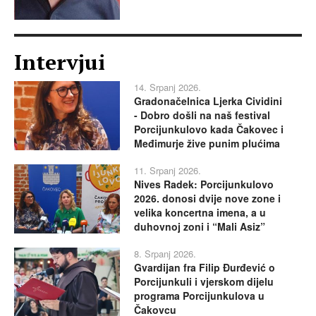
Intervjui
14. Srpanj 2026.
Gradonačelnica Ljerka Cividini
- Dobro došli na naš festival
Porcijunkulovo kada Čakovec i
Međimurje žive punim plućima
11. Srpanj 2026.
Nives Radek: Porcijunkulovo
2026. donosi dvije nove zone i
velika koncertna imena, a u
duhovnoj zoni i “Mali Asiz”
8. Srpanj 2026.
Gvardijan fra Filip Đurđević o
Porcijunkuli i vjerskom dijelu
programa Porcijunkulova u
Čakovcu