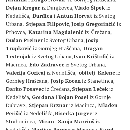
Dejan Kregar
iz Dunjkovca,
Vlado Šipek
iz
Nedelišća,
Đurđica
i
Antun Horvat
iz Svetog
Urbana,
Stjepan Filipović
,
Josip Gregorinčić
iz
Prhovca,
Katarina Magdalenić
iz Črečana,
Dušan Preiner
iz Svetog Urbana,
Josip
Trupković
iz Gornjeg Hrašćana,
Dragan
Trstenjak
iz Svetog Urbana,
Ivan Krištofić
iz
Macinca,
Edo Zadravec
iz Svetog Urbana,
Valerija Goricaj
iz Nedelišća,
obitelj Kelenc
iz
Gornjeg Hrašćana,
Josip Kocen
iz Stanetinca,
Darko Posavec
iz Črečana,
Stjepan Leček
iz
Nedelišća
, Gordana
i
Bojan Posel
iz Gornje
Dubrave,
Stjepan Krznar
iz Macinca,
Mladen
Perišić
iz Nedelišća,
Biserka Jurgec
iz
Strahoninca,
Miran
i
Sanja Marciuš
iz
Nedelišća,
Marijan Pergar
iz Macinca,
Karol