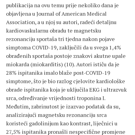
publikacija na ovu temu prije nekoliko dana je
objavljena u Journal of American Medical
Association, a u njoj su autori, radeći detaljnu
kardiovaskularnu obradu te magnetsku
rezonanciju sportaša tri tjedna nakon pojave
simptoma COVID-19, zaključili da u svega 1,4%
obrađenih sportaša postoje znakovi akutne upale
miokarda (miokarditis) (10). Autori ističu da je
28% ispitanika imalo blaže post-COVID-19
simptome, što je bio razlog cjelovite kardiološke
obrade ispitanika koja je uključila EKG i ultrazvuk
srca, određivanje vrijednosti troponina I.
Međutim, zabrinutost je izazvao podatak da su,
analizirajući magnetsku rezonanciju srca
koristeći gadolinijum kao kontrast, liječnici u
27,5% ispitanika pronašli nespecifične promjene