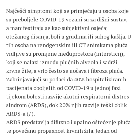
Najčešći simptomi koji se primjećuju u osoba koje
su preboljele COVID-19 vezani su za dišni sustav,
a manifestiraju se kao subjektivni osjećaj
otežanog disanja, boli u grudima ili suhog kašlja. U
tih osoba na rendgenskim ili CT snimkama pluća
vidljive su promjene međuprostora (intersticij),
koji se nalazi između plućnih alveola i sadrži
krvne žile, a vrlo često se uočava i fibroza pluća.
Zabrinjavajući su podaci da 40% hospitaliziranih
pacijenata oboljelih od COVID-19 u jednoj fazi
tijekom bolesti razvije akutni respiratorni distres
sindrom (ARDS), dok 20% njih razvije teški oblik
ARDS-a (7).
ARDS predstavlja difuzno i upalno oštećenje pluća
te povećanu propusnost krvnih žila. Jedan od