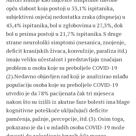
opću slabost koja postoji u 53,1% ispitanika,
subjektivni osjećaj nedostatka zraka (dispneja) u
43,4% ispitanika, bol u zglobovima u 27,3%, dok
bol u prsima postoji u 21,7% ispitanika. S druge
strane neurološki simptomi (nesanica, znojenje,
deficit kranijskih živaca, konvulzije, paraliza itd.)
imaju veliku učestalost i predstavljaju značajan
problem u osoba koje su preboljele COVID-19
(2).Nedavno objavljen rad koji je analizirao mlađu
populaciju osoba koje su preboljele COVID-19
utvrdio je da 78% pacijenata čak tri mjeseca
nakon što su izišli iz akutne faze bolesti ima blage
kognitivne poteškoće uključujući deficite
pamćenja, pažnje, percepcije, itd. (3). Osim toga,
pokazano je da i u mladih osoba COVID-19 može
dovesti do začepljenja krvnih žila mozga,