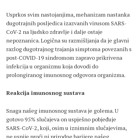
Usprkos svim nastojanjima, mehanizam nastanka
dugotrajnih posljedica izazvanih virusom SARS-
CoV-2 na ljudsko zdravlje i dalje ostaje
nepoznanica. Logična su razmišljanja da je glavni
razlog dugotrajnog trajanja simptoma povezanih s
post-COVID-19 sindromom zapravo prikrivena
infekcija u organizmu koja dovodi do
prolongiranog imunosnog odgovora organizma.
Reakcija imunosnog sustava
Snaga našeg imunosnog sustava je golema. U
gotovo 95% slučajeva on uspješno pobjeđuje
SARS-CoV-2, koji, osim u iznimnim slučajevima,
ne uspije proći ni prirodne barijere našeg