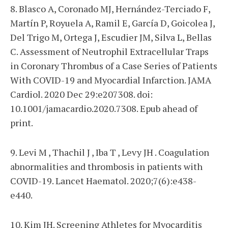
8. Blasco A, Coronado MJ, Hernández-Terciado F,
Martín P, Royuela A, Ramil E, García D, Goicolea J,
Del Trigo M, Ortega J, Escudier JM, Silva L, Bellas
C. Assessment of Neutrophil Extracellular Traps
in Coronary Thrombus of a Case Series of Patients
With COVID-19 and Myocardial Infarction. JAMA
Cardiol. 2020 Dec 29:e207308. doi:
10.1001/jamacardio.2020.7308. Epub ahead of
print.
9. Levi M , Thachil J , Iba T , Levy JH . Coagulation
abnormalities and thrombosis in patients with
COVID-19. Lancet Haematol. 2020;7(6):e438-
e440.
10. Kim JH. Screening Athletes for Myocarditis