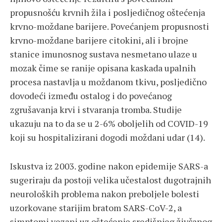
propusnošću krvnih žila i posljedičnog oštećenja
krvno-moždane barijere. Povećanjem propusnosti
krvno-moždane barijere citokini, ali i brojne
stanice imunosnog sustava nesmetano ulaze u
mozak čime se ranije opisana kaskada upalnih
procesa nastavlja u moždanom tkivu, posljedično
dovodeći između ostalog i do povećanog
zgrušavanja krvi i stvaranja tromba. Studije
ukazuju na to da se u 2-6% oboljelih od COVID-19
koji su hospitalizirani dogodi moždani udar (14).
Iskustva iz 2003. godine nakon epidemije SARS-a
sugeriraju da postoji velika učestalost dugotrajnih
neuroloških problema nakon preboljele bolesti
uzorkovane starijim bratom SARS-CoV-2, a
simptomi vezani uz oštećenje središnjeg živčanog