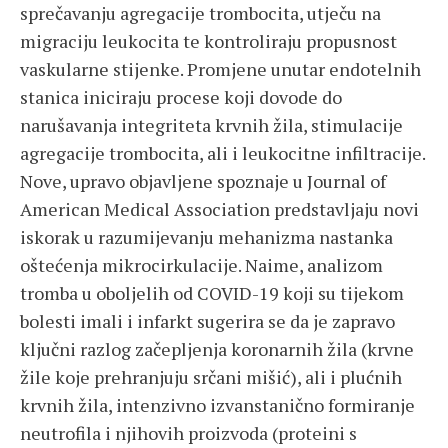
sprečavanju agregacije trombocita, utječu na
migraciju leukocita te kontroliraju propusnost
vaskularne stijenke. Promjene unutar endotelnih
stanica iniciraju procese koji dovode do
narušavanja integriteta krvnih žila, stimulacije
agregacije trombocita, ali i leukocitne infiltracije.
Nove, upravo objavljene spoznaje u Journal of
American Medical Association predstavljaju novi
iskorak u razumijevanju mehanizma nastanka
oštećenja mikrocirkulacije. Naime, analizom
tromba u oboljelih od COVID-19 koji su tijekom
bolesti imali i infarkt sugerira se da je zapravo
ključni razlog začepljenja koronarnih žila (krvne
žile koje prehranjuju srčani mišić), ali i plućnih
krvnih žila, intenzivno izvanstanično formiranje
neutrofila i njihovih proizvoda (proteini s