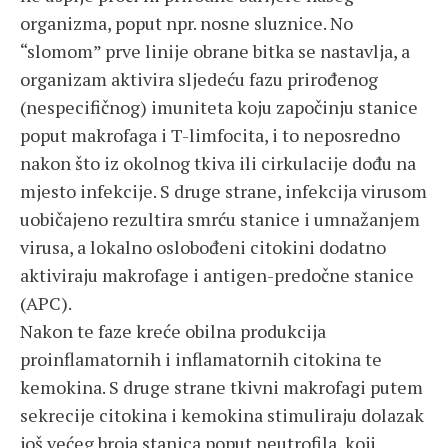
organizma, poput npr. nosne sluznice. No
“slomom” prve linije obrane bitka se nastavlja, a
organizam aktivira sljedeću fazu prirođenog
(nespecifičnog) imuniteta koju započinju stanice
poput makrofaga i T-limfocita, i to neposredno
nakon što iz okolnog tkiva ili cirkulacije dođu na
mjesto infekcije. S druge strane, infekcija virusom
uobičajeno rezultira smrću stanice i umnažanjem
virusa, a lokalno oslobođeni citokini dodatno
aktiviraju makrofage i antigen-predočne stanice
(APC).
Nakon te faze kreće obilna produkcija
proinflamatornih i inflamatornih citokina te
kemokina. S druge strane tkivni makrofagi putem
sekrecije citokina i kemokina stimuliraju dolazak
još većeg broja stanica poput neutrofila, koji