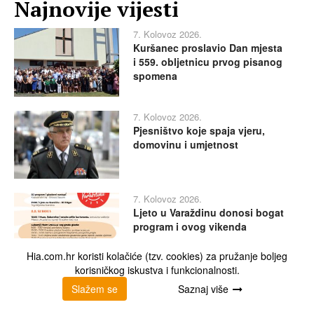
Najnovije vijesti
7. Kolovoz 2026.
Kuršanec proslavio Dan mjesta
i 559. obljetnicu prvog pisanog
spomena
7. Kolovoz 2026.
Pjesništvo koje spaja vjeru,
domovinu i umjetnost
7. Kolovoz 2026.
Ljeto u Varaždinu donosi bogat
program i ovog vikenda
Hia.com.hr koristi kolačiće (tzv. cookies) za pružanje boljeg
korisničkog iskustva i funkcionalnosti.
7. Kolovoz 2026.
Slažem se
Saznaj više
Duh Audrey Hepburn bit će
prisutan na Festivalu