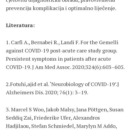
prevenciju komplikacija i optimalno liječenje.
Literatura:
1. Carfì A., Bernabei R., Landi F. For the Gemelli
against COVID-19 post-acute care study group.
Persistent symptoms in patients after acute
COVID-19. J Am Med Assoc. 2020;324(6):603–605.
2.Fotuhi,ajid et al. ‘Neurobiology of COVID-19’.J
Alzheimers Dis. 2020; 76(1): 3–19.
3. Marcel S Woo, Jakob Malsy, Jana Pöttgen, Susan
Seddiq Zai, Friederike Ufer, Alexandros
Hadjilaou, Stefan Schmiedel, Marylyn M Addo,