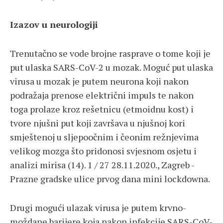
Izazov u neurologiji
Trenutačno se vode brojne rasprave o tome koji je
put ulaska SARS-CoV-2 u mozak. Moguć put ulaska
virusa u mozak je putem neurona koji nakon
podražaja prenose električni impuls te nakon
toga prolaze kroz rešetnicu (etmoidnu kost) i
tvore njušni put koji završava u njušnoj kori
smještenoj u sljepoočnim i čeonim režnjevima
velikog mozga što pridonosi svjesnom osjetu i
analizi mirisa (14). 1 / 27 28.11.2020., Zagreb -
Prazne gradske ulice prvog dana mini lockdowna.
Drugi mogući ulazak virusa je putem krvno-
moždane barijere koja nakon infekcije SARS-CoV-