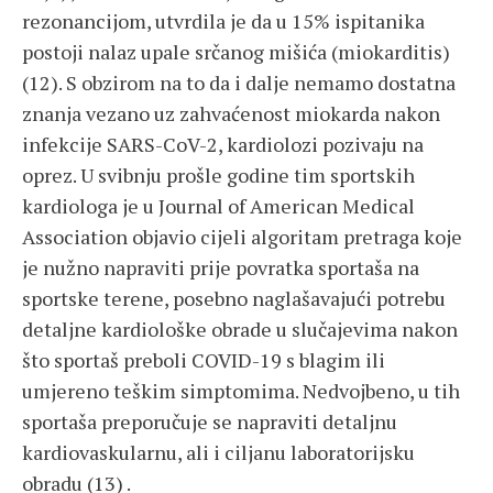
rezonancijom, utvrdila je da u 15% ispitanika
postoji nalaz upale srčanog mišića (miokarditis)
(12). S obzirom na to da i dalje nemamo dostatna
znanja vezano uz zahvaćenost miokarda nakon
infekcije SARS-CoV-2, kardiolozi pozivaju na
oprez. U svibnju prošle godine tim sportskih
kardiologa je u Journal of American Medical
Association objavio cijeli algoritam pretraga koje
je nužno napraviti prije povratka sportaša na
sportske terene, posebno naglašavajući potrebu
detaljne kardiološke obrade u slučajevima nakon
što sportaš preboli COVID-19 s blagim ili
umjereno teškim simptomima. Nedvojbeno, u tih
sportaša preporučuje se napraviti detaljnu
kardiovaskularnu, ali i ciljanu laboratorijsku
obradu (13) .