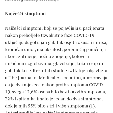
Najčešći simptomi
Najčešći simptomi koji se pojavljuju u pacijenata
nakon preboljele tzv. akutne faze COVID-19
uključuju dugotrajan gubitak osjeta okusa i mirisa,
kroničan umor, malaksalost, poremećaj pamćenja
i koncentracije, noćno znojenje, bolove u
mišićima i zglobovima, glavobolje, kožni osip ili
gubitak kose. Rezultati studije iz Italije, objavljeni
u The Journal of Medical Association, upozoravaju
da je dva mjeseca nakon prvih simptoma COVID-
19, svega 12,6% osoba bilo bez ikakvih simptoma,
32% ispitanika imalo je jedan do dva simptoma,
dok je njih 55% bilo s tri i više simptoma (1).
Autori studije kao najčešće simptome navode