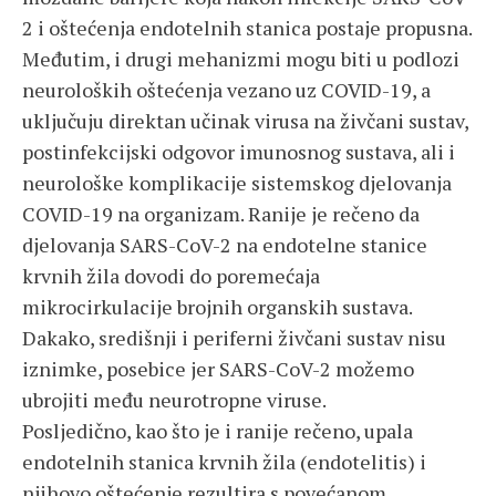
2 i oštećenja endotelnih stanica postaje propusna.
Međutim, i drugi mehanizmi mogu biti u podlozi
neuroloških oštećenja vezano uz COVID-19, a
uključuju direktan učinak virusa na živčani sustav,
postinfekcijski odgovor imunosnog sustava, ali i
neurološke komplikacije sistemskog djelovanja
COVID-19 na organizam. Ranije je rečeno da
djelovanja SARS-CoV-2 na endotelne stanice
krvnih žila dovodi do poremećaja
mikrocirkulacije brojnih organskih sustava.
Dakako, središnji i periferni živčani sustav nisu
iznimke, posebice jer SARS-CoV-2 možemo
ubrojiti među neurotropne viruse.
Posljedično, kao što je i ranije rečeno, upala
endotelnih stanica krvnih žila (endotelitis) i
njihovo oštećenje rezultira s povećanom