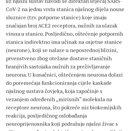
uz njušni sustav navodi se direktan utjecaj SARS-
CoV-2 na jednu vrstu stanica njušnog dijela nosne
sluznice (tzv. potporne stanice) koje imaju
značajan broj ACE2 receptora, nužnih za ulazak
virusa u stanicu. Posljedično, oštećenje potpornih
stanica indirektno ima učinak na osjetne stanice
(neurone), koji se nalaze u neposrednoj blizini,
prvenstveno zbog otežane dostave staničnih
hranjivih sastojaka nužnih za preživljavanje
neurona. U konačnici, oštećenjem neurona dolazi
do poremećaja funkcioniranja cijele kaskade
njušnog sustava čovjeka, koja započinje s
vezanjem određenih „mirisnih“ molekula na
receptore neurona, što pokreće niz biokemijskih
reakcija, posljedičnog oslobađanja
neuroprijenosnika koji podražuju njušni živac s