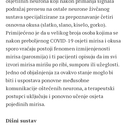
osjetilnih neurona koji nakon primanja signala
podražaj prenesu na ostale neurone živčanog
sustava specijalizirane za prepoznavanje četiri
osnovna okusa (slatko, slano, kiselo, gorko).
Primijećeno je da u velikog broja osoba kojima se
nakon preboljenog COVID-19 osjeti mirisa i okusa
sporo vraćaju postoji fenomen izmijenjenosti
mirisa (parosmija) i ti pacijenti opisuju da im svi
izvori mirisa mirišu po ribi, sumporu ili užeglosti.
Jedno od objašnjenja za ovakvo stanje moglo bi
biti i uspostava ponovne međusobne
komunikacije oštećenih neurona, a terapeutski
postupci uključuju i ponovno učenje osjeta
pojedinih mirisa.
Dišni sustav