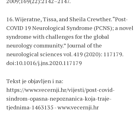
2009;169(22):2142–2147.
16. Wijeratne, Tissa, and Sheila Crewther. “Post-
COVID 19 Neurological Syndrome (PCNS); a novel
syndrome with challenges for the global
neurology community.” Journal of the
neurological sciences vol. 419 (2020): 117179.
doi:10.1016/j.jns.2020.117179
Tekst je objavljen i na:
https://www.vecernji.hr/vijesti/post-covid-
sindrom-opasna-nepoznanica-koja-traje-
tjednima-1463135 - www.vecernji.hr