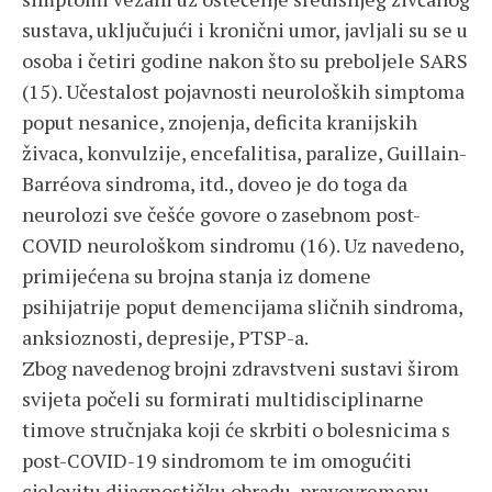
sustava, uključujući i kronični umor, javljali su se u
osoba i četiri godine nakon što su preboljele SARS
(15). Učestalost pojavnosti neuroloških simptoma
poput nesanice, znojenja, deficita kranijskih
živaca, konvulzije, encefalitisa, paralize, Guillain-
Barréova sindroma, itd., doveo je do toga da
neurolozi sve češće govore o zasebnom post-
COVID neurološkom sindromu (16). Uz navedeno,
primijećena su brojna stanja iz domene
psihijatrije poput demencijama sličnih sindroma,
anksioznosti, depresije, PTSP-a.
Zbog navedenog brojni zdravstveni sustavi širom
svijeta počeli su formirati multidisciplinarne
timove stručnjaka koji će skrbiti o bolesnicima s
post-COVID-19 sindromom te im omogućiti
cjelovitu dijagnostičku obradu, pravovremenu