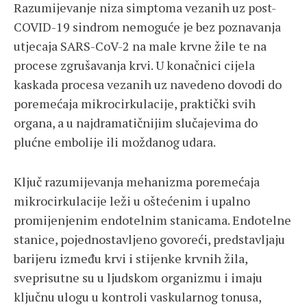
Razumijevanje niza simptoma vezanih uz post-
COVID-19 sindrom nemoguće je bez poznavanja
utjecaja SARS-CoV-2 na male krvne žile te na
procese zgrušavanja krvi. U konačnici cijela
kaskada procesa vezanih uz navedeno dovodi do
poremećaja mikrocirkulacije, praktički svih
organa, a u najdramatičnijim slučajevima do
plućne embolije ili moždanog udara.
Ključ razumijevanja mehanizma poremećaja
mikrocirkulacije leži u oštećenim i upalno
promijenjenim endotelnim stanicama. Endotelne
stanice, pojednostavljeno govoreći, predstavljaju
barijeru između krvi i stijenke krvnih žila,
sveprisutne su u ljudskom organizmu i imaju
ključnu ulogu u kontroli vaskularnog tonusa,