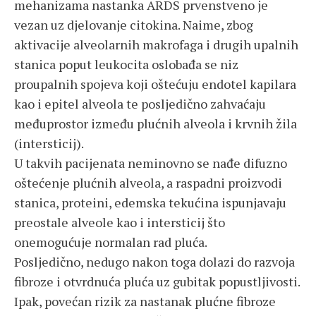
mehanizama nastanka ARDS prvenstveno je
vezan uz djelovanje citokina. Naime, zbog
aktivacije alveolarnih makrofaga i drugih upalnih
stanica poput leukocita oslobađa se niz
proupalnih spojeva koji oštećuju endotel kapilara
kao i epitel alveola te posljedično zahvaćaju
međuprostor između plućnih alveola i krvnih žila
(intersticij).
U takvih pacijenata neminovno se nađe difuzno
oštećenje plućnih alveola, a raspadni proizvodi
stanica, proteini, edemska tekućina ispunjavaju
preostale alveole kao i intersticij što
onemogućuje normalan rad pluća.
Posljedično, nedugo nakon toga dolazi do razvoja
fibroze i otvrdnuća pluća uz gubitak popustljivosti.
Ipak, povećan rizik za nastanak plućne fibroze