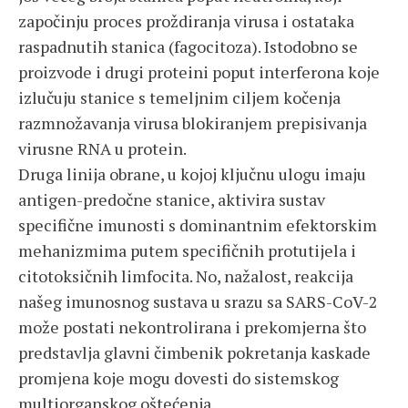
započinju proces proždiranja virusa i ostataka
raspadnutih stanica (fagocitoza). Istodobno se
proizvode i drugi proteini poput interferona koje
izlučuju stanice s temeljnim ciljem kočenja
razmnožavanja virusa blokiranjem prepisivanja
virusne RNA u protein.
Druga linija obrane, u kojoj ključnu ulogu imaju
antigen-predočne stanice, aktivira sustav
specifične imunosti s dominantnim efektorskim
mehanizmima putem specifičnih protutijela i
citotoksičnih limfocita. No, nažalost, reakcija
našeg imunosnog sustava u srazu sa SARS-CoV-2
može postati nekontrolirana i prekomjerna što
predstavlja glavni čimbenik pokretanja kaskade
promjena koje mogu dovesti do sistemskog
multiorganskog oštećenja.