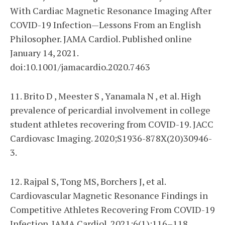
With Cardiac Magnetic Resonance Imaging After
COVID-19 Infection—Lessons From an English
Philosopher. JAMA Cardiol. Published online
January 14, 2021.
doi:10.1001/jamacardio.2020.7463
11. Brito D , Meester S , Yanamala N , et al. High
prevalence of pericardial involvement in college
student athletes recovering from COVID-19. JACC
Cardiovasc Imaging. 2020;S1936-878X(20)30946-
3.
12. Rajpal S, Tong MS, Borchers J, et al.
Cardiovascular Magnetic Resonance Findings in
Competitive Athletes Recovering From COVID-19
Infection. JAMA Cardiol. 2021;6(1):116–118.