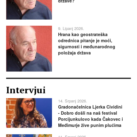
države?
9. Lipanj 2026.
Hrana kao geostrateška
odrednica pitanje je moći,
sigurnosti i međunarodnog
položaja država
Intervjui
14. Srpanj 2026.
Gradonačelnica Ljerka Cividini
- Dobro došli na naš festival
Porcijunkulovo kada Čakovec i
Međimurje žive punim plućima
11. Srpanj 2026.