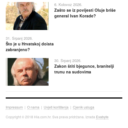
6. Kolovoz 2026.
Zašto se iz povijesti Oluje briše
general Ivan Korade?
31. Srpanj 2026.
Što je u Hrvatskoj doista
zabranjeno?
30. Srpanj 2026.
Zakon štiti bjegunce, branitelji
trunu na sudovima
Impressum
|
O nama
|
Uvjeti korištenja
|
Cjenik usluga
Copyright © 2018 Hia.com.hr. Sva prava pridržana. Izrada
Exabyte