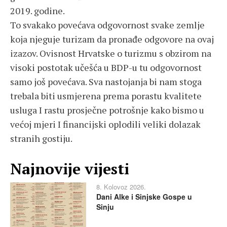
2019. godine.
To svakako povećava odgovornost svake zemlje
koja njeguje turizam da pronađe odgovore na ovaj
izazov. Ovisnost Hrvatske o turizmu s obzirom na
visoki postotak učešća u BDP-u tu odgovornost
samo još povećava. Sva nastojanja bi nam stoga
trebala biti usmjerena prema porastu kvalitete
usluga I rastu prosječne potrošnje kako bismo u
većoj mjeri I financijski oplodili veliki dolazak
stranih gostiju.
Najnovije vijesti
8. Kolovoz 2026.
Dani Alke i Sinjske Gospe u
Sinju