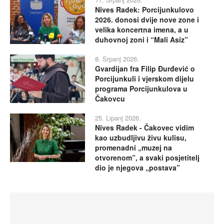
Nives Radek: Porcijunkulovo
2026. donosi dvije nove zone i
velika koncertna imena, a u
duhovnoj zoni i “Mali Asiz”
8. Srpanj 2026.
Gvardijan fra Filip Đurđević o
Porcijunkuli i vjerskom dijelu
programa Porcijunkulova u
Čakovcu
25. Lipanj 2026.
Nives Radek - Čakovec vidim
kao uzbudljivu živu kulisu,
promenadni „muzej na
otvorenom”, a svaki posjetitelj
dio je njegova „postava”