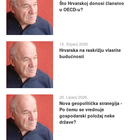
Što Hrvatskoj donosi članstvo
u OECD-u?
15. Srpanj 2026.
Hrvatska na raskrižju vlastite
budućnosti
29. Lipanj 2026.
Nova geopolitička strategija -
Po čemu se vrednuje
gospodarski položaj neke
države?