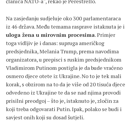
članica NATO-a“, rekao je Perestrello.
Na zasjedanju sudjeluje oko 300 parlamentaraca
iz 46 država. Među temama rasprave istaknuta je i
uloga žena u mirovnim procesima
. Primjer
toga vidljiv je i danas: supruga američkog
predsjednika, Melania Trump, prema navodima
organizatora, u prepisci s ruskim predsjednikom
Vladimirom Putinom postigla je da bude vraćeno
osmero djece otete iz Ukrajine. No to je tek mali
korak, s obzirom na to da je više od 20 tisuća djece
odvedeno iz Ukrajine te da se nad njima provodi
prisilni preodgoj – što je, istaknuto je, zločin za
koji treba odgovarati Putin. Ipak, polako se budi i
savjest onih koji su dosad šutjeli.