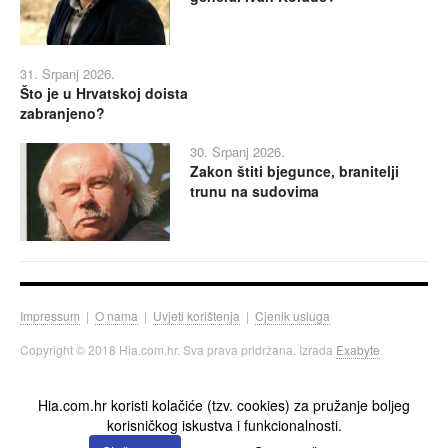
31. Srpanj 2026.
Što je u Hrvatskoj doista
zabranjeno?
30. Srpanj 2026.
Zakon štiti bjegunce, branitelji
trunu na sudovima
Impressum
|
O nama
|
Uvjeti korištenja
|
Cjenik usluga
Copyright © 2018 Hia.com.hr. Sva prava pridržana. Izrada
Exabyte
Hia.com.hr koristi kolačiće (tzv. cookies) za pružanje boljeg
korisničkog iskustva i funkcionalnosti.