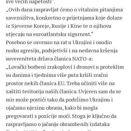
sve većih napetosti“.
„Ovih dana raspravljat ćemo o vitalnim pitanjima
savezništva, konkretno o prijetnjama koje dolaze
iz Sjeverne Koreje, Rusije i Kine te o njihovu
utjecaju na euroatlantsku sigurnost.“
Posebno se osvrnuo na rat u Ukrajini i osudio
rusku agresiju, podsjetivši i na nedavna kršenja
suvereniteta država članica NATO-a:
„Lovački borbeni zrakoplovi i dronovi u proteklim
su danima i tjednima više puta kršili zračni
prostor nekih članica EU. Treba učiniti više na
zaštiti teritorija naših članica. Uvjeren sam da se
mir može postići tako da podržimo Ukrajinu i
ojačamo njezinu obranu, kako bi mogla
pregovarati s pozicije moći. Stoga je ključno da
raspravljamo o jačanju obrambenih izdataka