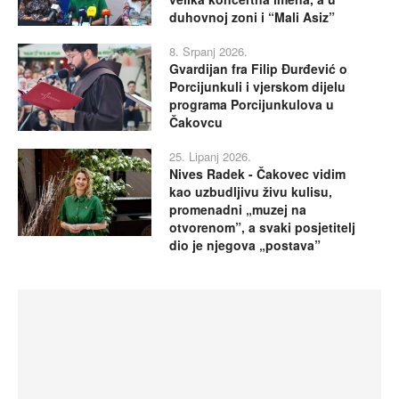
duhovnoj zoni i “Mali Asiz”
8. Srpanj 2026.
Gvardijan fra Filip Đurđević o
Porcijunkuli i vjerskom dijelu
programa Porcijunkulova u
Čakovcu
25. Lipanj 2026.
Nives Radek - Čakovec vidim
kao uzbudljivu živu kulisu,
promenadni „muzej na
otvorenom”, a svaki posjetitelj
dio je njegova „postava”