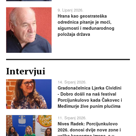
9. Lipanj 2026.
Hrana kao geostrateška
odrednica pitanje je moći,
sigurnosti i međunarodnog
položaja država
Intervjui
14. Srpanj 2026.
Gradonačelnica Ljerka Cividini
- Dobro došli na naš festival
Porcijunkulovo kada Čakovec i
Međimurje žive punim plućima
11. Srpanj 2026.
Nives Radek: Porcijunkulovo
2026. donosi dvije nove zone i
velika koncertna imena, a u