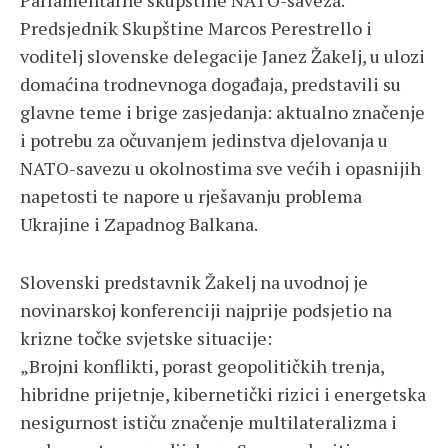
Parlamentarne skupštine NATO-saveza.
Predsjednik Skupštine Marcos Perestrello i
voditelj slovenske delegacije Janez Žakelj, u ulozi
domaćina trodnevnoga događaja, predstavili su
glavne teme i brige zasjedanja: aktualno značenje
i potrebu za očuvanjem jedinstva djelovanja u
NATO-savezu u okolnostima sve većih i opasnijih
napetosti te napore u rješavanju problema
Ukrajine i Zapadnog Balkana.
Slovenski predstavnik Žakelj na uvodnoj je
novinarskoj konferenciji najprije podsjetio na
krizne točke svjetske situacije:
„Brojni konflikti, porast geopolitičkih trenja,
hibridne prijetnje, kibernetički rizici i energetska
nesigurnost ističu značenje multilateralizma i