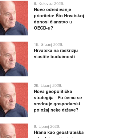
6. Kolovoz 2026.
Novo određivanje
prioriteta: Što Hrvatskoj
donosi članstvo u
OECD-u?
15. Srpanj 2026.
Hrvatska na raskrižju
vlastite budućnosti
29. Lipanj 2026.
Nova geopolitička
strategija - Po čemu se
vrednuje gospodarski
položaj neke države?
9. Lipanj 2026.
Hrana kao geostrateška