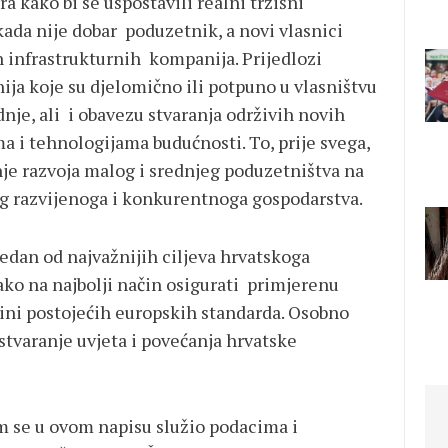
ra kako bi se uspostavili realni tržišni
da nije dobar poduzetnik, a novi vlasnici
ih infrastrukturnih kompanija. Prijedlozi
ija koje su djelomično ili potpuno u vlasništvu
dnje, ali i obavezu stvaranja održivih novih
a i tehnologijama budućnosti. To, prije svega,
anje razvoja malog i srednjeg poduzetništva na
g razvijenoga i konkurentnoga gospodarstva.
edan od najvažnijih ciljeva hrvatskoga
ko na najbolji način osigurati primjerenu
zini postojećih europskih standarda. Osobno
 stvaranje uvjeta i povećanja hrvatske
am se u ovom napisu služio podacima i