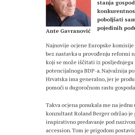
stanja gospod
konkurentnost
poboljšati sa
pojedinih pod
Ante Gavranović
Najnovije ocjene Europske komisije 
bez nastavka u provođenju reformi 
koji se može iščitati iz posljednjega
potencijalnoga BDP-a. Najvažnija po
Hrvatska ima generalno, jer je produ
pomoći u dugoročnom rastu gospoda
Takva ocjena ponukala me na jednu 
konzultant Roland Berger održao je 
inspirativno predavanje pod nazivom
accession. Tom je prigodom postavio