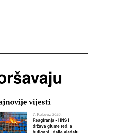
oršavaju
jnovije vijesti
7. Kolovoz 2026.
Reagiranja - HNS i
država glume red, a
huligani i dalje vladaju