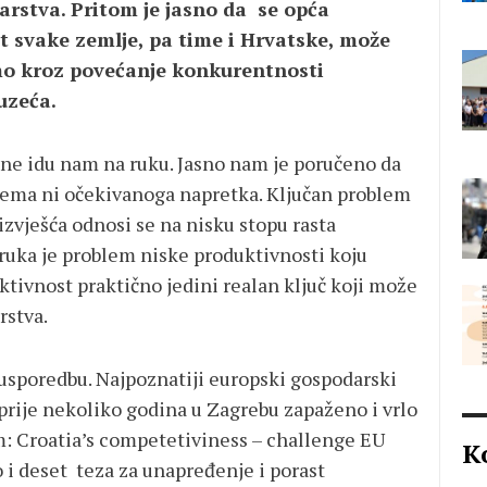
arstva. Pritom je jasno da se opća
 svake zemlje, pa time i Hrvatske, može
mo kroz povećanje konkurentnosti
uzeća.
ne idu nam na ruku. Jasno nam je poručeno da
nema ni očekivanoga napretka. Ključan problem
 izvješća odnosi se na nisku stopu rasta
ruka je problem niske produktivnosti koju
ktivnost praktično jedini realan ključ koji može
rstva.
usporedbu. Najpoznatiji europski gospodarski
prije nekoliko godina u Zagrebu zapaženo i vrlo
: Croatia’s competetiviness – challenge EU
K
 i deset teza za unapređenje i porast