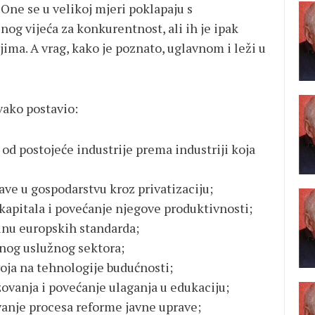
One se u velikoj mjeri poklapaju s
og vijeća za konkurentnost, ali ih je ipak
ljima. A vrag, kako je poznato, uglavnom i leži u
vako postavio:
d postojeće industrije prema industriji koja
ave u gospodarstvu kroz privatizaciju;
kapitala i povećanje njegove produktivnosti;
inu europskih standarda;
vnog uslužnog sektora;
voja na tehnologije budućnosti;
zovanja i povećanje ulaganja u edukaciju;
vanje procesa reforme javne uprave;