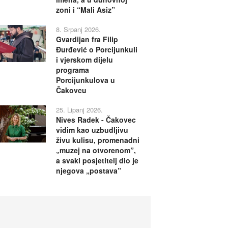
zoni i “Mali Asiz”
8. Srpanj 2026.
Gvardijan fra Filip
Đurđević o Porcijunkuli
i vjerskom dijelu
programa
Porcijunkulova u
Čakovcu
25. Lipanj 2026.
Nives Radek - Čakovec
vidim kao uzbudljivu
živu kulisu, promenadni
„muzej na otvorenom”,
a svaki posjetitelj dio je
njegova „postava”