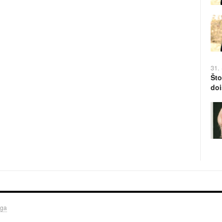
31.
Što
doi
uga