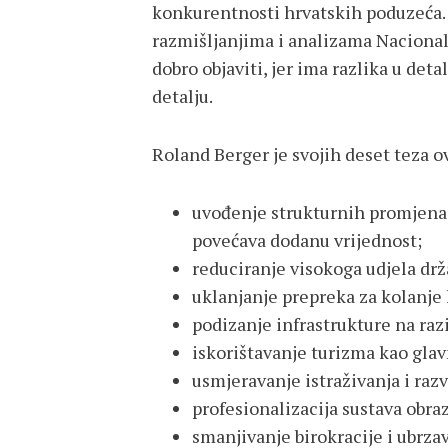
konkurentnosti hrvatskih poduzeća. 
razmišljanjima i analizama Nacionaln
dobro objaviti, jer ima razlika u deta
detalju.
Roland Berger je svojih deset teza o
uvođenje strukturnih promjena o
povećava dodanu vrijednost;
reduciranje visokoga udjela drž
uklanjanje prepreka za kolanje 
podizanje infrastrukture na raz
iskorištavanje turizma kao gla
usmjeravanje istraživanja i raz
profesionalizacija sustava obra
smanjivanje birokracije i ubrza