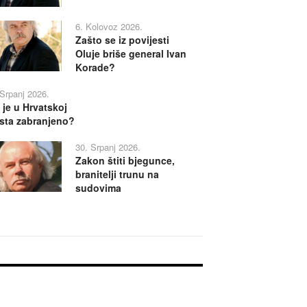
6. Kolovoz 2026.
Zašto se iz povijesti
Oluje briše general Ivan
Korade?
 Srpanj 2026.
 je u Hrvatskoj
sta zabranjeno?
30. Srpanj 2026.
Zakon štiti bjegunce,
branitelji trunu na
sudovima