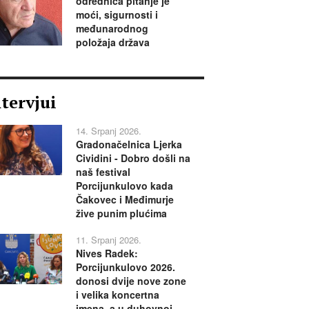
odrednica pitanje je
moći, sigurnosti i
međunarodnog
položaja država
ntervjui
14. Srpanj 2026.
Gradonačelnica Ljerka
Cividini - Dobro došli na
naš festival
Porcijunkulovo kada
Čakovec i Međimurje
žive punim plućima
11. Srpanj 2026.
Nives Radek:
Porcijunkulovo 2026.
donosi dvije nove zone
i velika koncertna
imena, a u duhovnoj