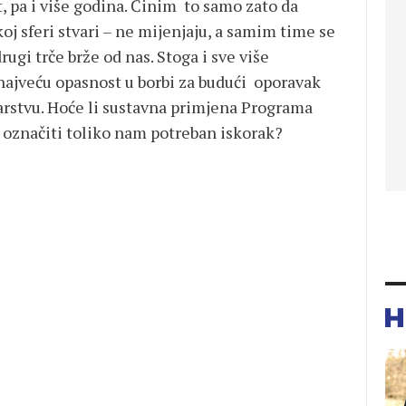
t, pa i više godina. Činim to samo zato da
j sferi stvari – ne mijenjaju, a samim time se
ugi trče brže od nas. Stoga i sve više
najveću opasnost u borbi za budući oporavak
rstvu. Hoće li sustavna primjena Programa
 označiti toliko nam potreban iskorak?