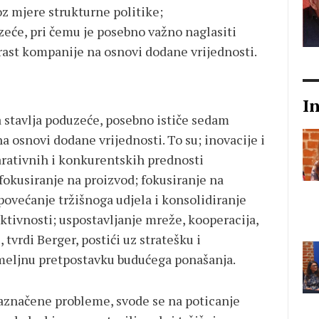
z mjere strukturne politike;
uzeće, pri čemu je posebno važno naglasiti
rast kompanije na osnovi dodane vrijednosti.
I
a stavlja poduzeće, posebno ističe sedam
a osnovi dodane vrijednosti. To su; inovacije i
arativnih i konkurentskih prednosti
 fokusiranje na proizvod; fokusiranje na
povećanje tržišnoga udjela i konsolidiranje
ktivnosti; uspostavljanje mreže, kooperacija,
 tvrdi Berger, postići uz stratešku i
emeljnu pretpostavku budućega ponašanja.
naznačene probleme, svode se na poticanje