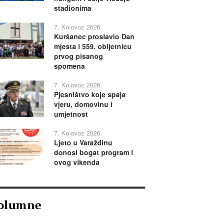
stadionima
7. Kolovoz 2026.
Kuršanec proslavio Dan
mjesta i 559. obljetnicu
prvog pisanog
spomena
7. Kolovoz 2026.
Pjesništvo koje spaja
vjeru, domovinu i
umjetnost
7. Kolovoz 2026.
Ljeto u Varaždinu
donosi bogat program i
ovog vikenda
olumne