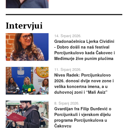
Intervjui
14. Srpanj 2026.
Gradonačelnica Ljerka Cividini
- Dobro došli na naš festival
Porcijunkulovo kada Čakovec i
Međimurje žive punim plućima
11. Srpanj 2026.
Nives Radek: Porcijunkulovo
2026. donosi dvije nove zone i
velika koncertna imena, a u
duhovnoj zoni i “Mali Asiz”
8. Srpanj 2026.
Gvardijan fra Filip Đurđević o
Porcijunkuli i vjerskom dijelu
programa Porcijunkulova u
Čakovcu