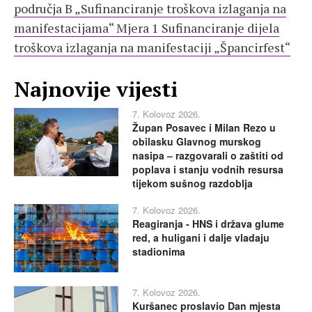
područja B „Sufinanciranje troškova izlaganja na
manifestacijama“ Mjera 1 Sufinanciranje dijela
troškova izlaganja na manifestaciji „Špancirfest“
Najnovije vijesti
7. Kolovoz 2026.
Župan Posavec i Milan Rezo u
obilasku Glavnog murskog
nasipa – razgovarali o zaštiti od
poplava i stanju vodnih resursa
tijekom sušnog razdoblja
7. Kolovoz 2026.
Reagiranja - HNS i država glume
red, a huligani i dalje vladaju
stadionima
7. Kolovoz 2026.
Kuršanec proslavio Dan mjesta