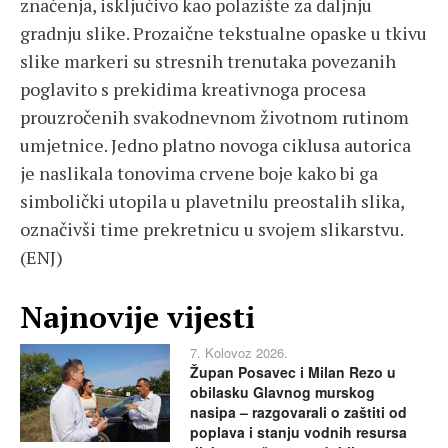
značenja, isključivo kao polazište za daljnju
gradnju slike. Prozaične tekstualne opaske u tkivu
slike markeri su stresnih trenutaka povezanih
poglavito s prekidima kreativnoga procesa
prouzročenih svakodnevnom životnom rutinom
umjetnice. Jedno platno novoga ciklusa autorica
je naslikala tonovima crvene boje kako bi ga
simbolički utopila u plavetnilu preostalih slika,
označivši time prekretnicu u svojem slikarstvu.
(ENJ)
Najnovije vijesti
7. Kolovoz 2026.
Župan Posavec i Milan Rezo u
obilasku Glavnog murskog
nasipa – razgovarali o zaštiti od
poplava i stanju vodnih resursa