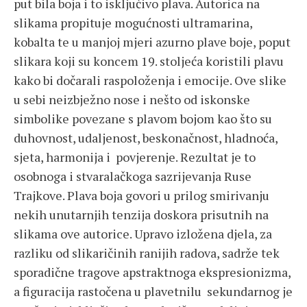
put bila boja i to isključivo plava. Autorica na
slikama propituje mogućnosti ultramarina,
kobalta te u manjoj mjeri azurno plave boje, poput
slikara koji su koncem 19. stoljeća koristili plavu
kako bi dočarali raspoloženja i emocije. Ove slike
u sebi neizbježno nose i nešto od iskonske
simbolike povezane s plavom bojom kao što su
duhovnost, udaljenost, beskonačnost, hladnoća,
sjeta, harmonija i povjerenje. Rezultat je to
osobnoga i stvaralačkoga sazrijevanja Ruse
Trajkove. Plava boja govori u prilog smirivanju
nekih unutarnjih tenzija doskora prisutnih na
slikama ove autorice. Upravo izložena djela, za
razliku od slikaričinih ranijih radova, sadrže tek
sporadične tragove apstraktnoga ekspresionizma,
a figuracija rastočena u plavetnilu sekundarnog je