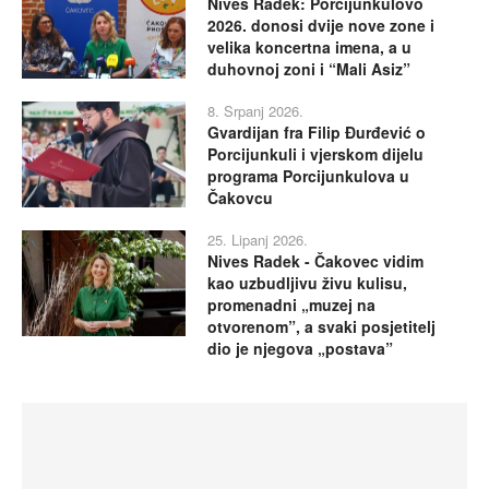
Nives Radek: Porcijunkulovo
2026. donosi dvije nove zone i
velika koncertna imena, a u
duhovnoj zoni i “Mali Asiz”
8. Srpanj 2026.
Gvardijan fra Filip Đurđević o
Porcijunkuli i vjerskom dijelu
programa Porcijunkulova u
Čakovcu
25. Lipanj 2026.
Nives Radek - Čakovec vidim
kao uzbudljivu živu kulisu,
promenadni „muzej na
otvorenom”, a svaki posjetitelj
dio je njegova „postava”