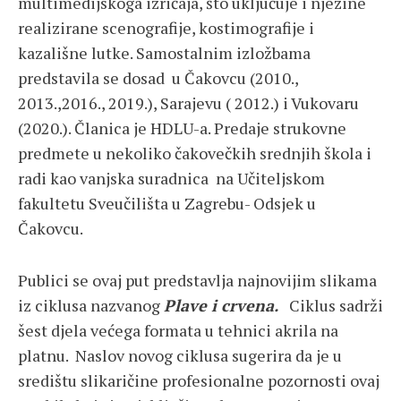
multimedijskoga izričaja, što uključuje i njezine
realizirane scenografije, kostimografije i
kazališne lutke. Samostalnim izložbama
predstavila se dosad u Čakovcu (2010.,
2013.,2016., 2019.), Sarajevu ( 2012.) i Vukovaru
(2020.). Članica je HDLU-a. Predaje strukovne
predmete u nekoliko čakovečkih srednjih škola i
radi kao vanjska suradnica na Učiteljskom
fakultetu Sveučilišta u Zagrebu- Odsjek u
Čakovcu.
Publici se ovaj put predstavlja najnovijim slikama
iz ciklusa nazvanog
Plave i crvena.
Ciklus sadrži
šest djela većega formata u tehnici akrila na
platnu. Naslov novog ciklusa sugerira da je u
središtu slikaričine profesionalne pozornosti ovaj