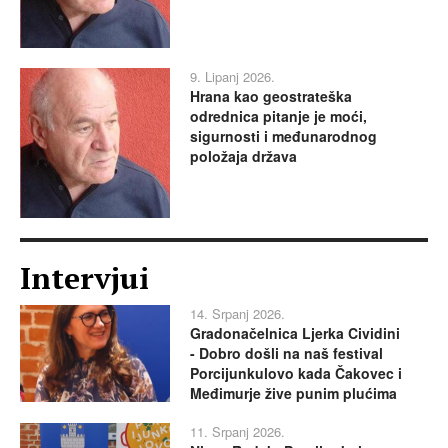
9. Lipanj 2026.
Hrana kao geostrateška
odrednica pitanje je moći,
sigurnosti i međunarodnog
položaja država
Intervjui
14. Srpanj 2026.
Gradonačelnica Ljerka Cividini
- Dobro došli na naš festival
Porcijunkulovo kada Čakovec i
Međimurje žive punim plućima
11. Srpanj 2026.