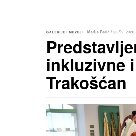
Marija Barić /
26 Svi 2026
GALERIJE I MUZEJI
Predstavljen
inkluzivne 
Trakošćan