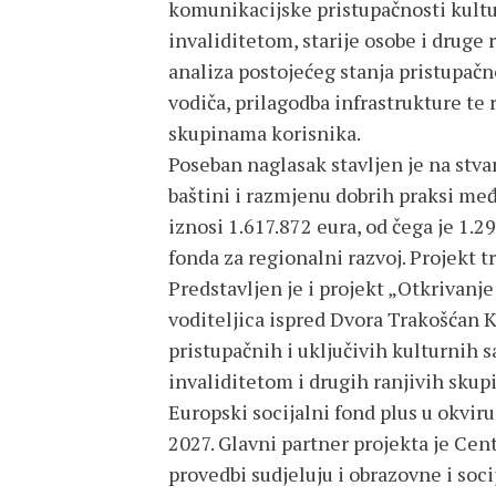
komunikacijske pristupačnosti kultur
invaliditetom, starije osobe i druge 
analiza postojećeg stanja pristupačn
vodiča, prilagodba infrastrukture te 
skupinama korisnika.
Poseban naglasak stavljen je na stva
baštini i razmjenu dobrih praksi me
iznosi 1.617.872 eura, od čega je 1.
fonda za regionalni razvoj. Projekt tr
Predstavljen je i projekt „Otkrivanje 
voditeljica ispred Dvora Trakošćan K
pristupačnih i uključivih kulturnih s
invaliditetom i drugih ranjivih skupi
Europski socijalni fond plus u okvir
2027. Glavni partner projekta je Cent
provedbi sudjeluju i obrazovne i soc