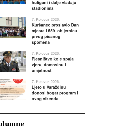
huligani i dalje vladaju
stadionima
7. Kolovoz 2026.
Kuršanec proslavio Dan
mjesta i 559. obljetnicu
prvog pisanog
spomena
7. Kolovoz 2026.
Pjesništvo koje spaja
vjeru, domovinu i
umjetnost
7. Kolovoz 2026.
Ljeto u Varaždinu
donosi bogat program i
ovog vikenda
olumne