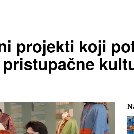
i projekti koji po
i pristupačne kult
Na