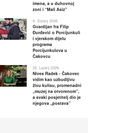
imena, a u duhovnoj
zoni i “Mali Asiz”
8. Srpanj 2026.
Gvardijan fra Filip
Đurđević o Porcijunkuli
i vjerskom dijelu
programa
Porcijunkulova u
Čakovcu
25. Lipanj 2026.
Nives Radek - Čakovec
vidim kao uzbudljivu
živu kulisu, promenadni
„muzej na otvorenom”,
a svaki posjetitelj dio je
njegova „postava”