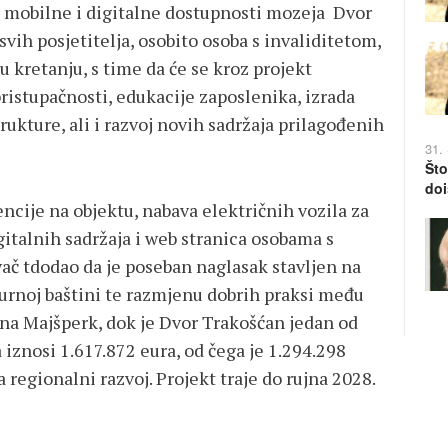
 mobilne i digitalne dostupnosti mozeja Dvor
svih posjetitelja, osobito osoba s invaliditetom,
u kretanju, s time da će se kroz projekt
pristupačnosti, edukacije zaposlenika, izrada
trukture, ali i razvoj novih sadržaja prilagođenih
31.
Što
doi
ncije na objektu, nabava električnih vozila za
gitalnih sadržaja i web stranica osobama s
ač tdodao da je poseban naglasak stavljen na
turnoj baštini te razmjenu dobrih praksi među
ina Majšperk, dok je Dvor Trakošćan jedan od
 iznosi 1.617.872 eura, od čega je 1.294.298
regionalni razvoj. Projekt traje do rujna 2028.