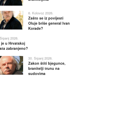
6. Kolovoz 2026.
Zašto se iz povijesti
Oluje briše general Ivan
Korade?
 Srpanj 2026.
 je u Hrvatskoj
sta zabranjeno?
30. Srpanj 2026.
Zakon štiti bjegunce,
branitelji trunu na
sudovima