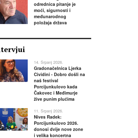
odrednica pitanje je
moći, sigurnosti i
međunarodnog
položaja država
ntervjui
14. Srpanj 2026.
Gradonačelnica Ljerka
Cividini - Dobro došli na
naš festival
Porcijunkulovo kada
Čakovec i Međimurje
žive punim plućima
11. Srpanj 2026.
Nives Radek:
Porcijunkulovo 2026.
donosi dvije nove zone
i velika koncertna