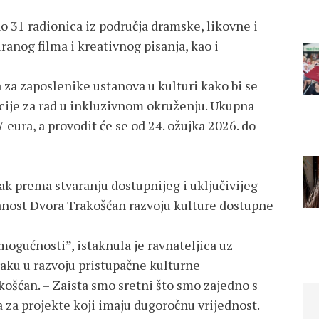
o 31 radionica iz područja dramske, likovne i
ranog filma i kreativnog pisanja, kao i
a za zaposlenike ustanova u kulturi kako bi se
ije za rad u inkluzivnom okruženju. Ukupna
 eura, a provodit će se od 24. ožujka 2026. do
ak prema stvaranju dostupnijeg i uključivijeg
anost Dvora Trakošćan razvoju kulture dostupne
mogućnosti”, istaknula je ravnateljica uz
aku u razvoju pristupačne kulturne
akošćan. – Zaista smo sretni što smo zajedno s
a za projekte koji imaju dugoročnu vrijednost.