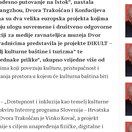
udesno putovanje na Istok”, nastala
angzhou, Dvora Trakošćan i Konfucijeva
ena su dva velika europska projekta kojima
ju ulogu suvremene i društveno odgovorne
ciji za medije ravnateljica muzeja
Dvor
radnicima predstavila je projekte DIKULT –
j kulturne baštine i turizma” te
jednake prilike”, ukupno vrijedne više od
tima koji povezuju kulturu, pristupačnost i
anja prostora u kojem će kulturna baština biti
 – „Dostupnost i inkluzija kao temelj kulturne
u okviru Interreg programa Slovenija – Hrvatska
 Dvora Trakošćan je Vinko Kovač, a projekt
ije s ciljem unapređenja fizičke, digitalne i