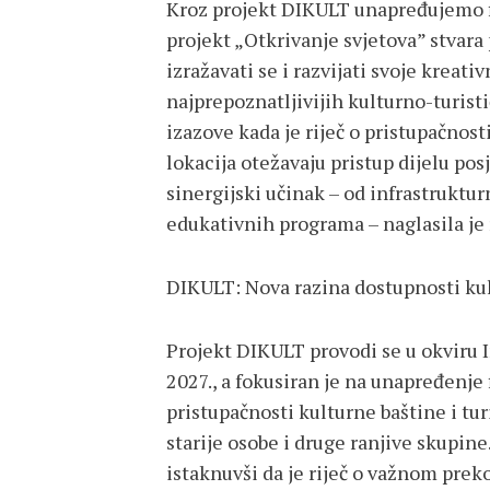
Kroz projekt DIKULT unapređujemo f
projekt „Otkrivanje svjetova” stvara
izražavati se i razvijati svoje kreat
najprepoznatljivijih kulturno-turist
izazove kada je riječ o pristupačnost
lokacija otežavaju pristup dijelu pos
sinergijski učinak – od infrastruktur
edukativnih programa – naglasila je 
DIKULT: Nova razina dostupnosti ku
Projekt DIKULT provodi se u okviru 
2027., a fokusiran je na unapređenje 
pristupačnosti kulturne baštine i tur
starije osobe i druge ranjive skupine
istaknuvši da je riječ o važnom pre