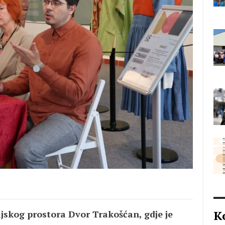
K
ijskog prostora
Dvor Trakošćan
, gdje je