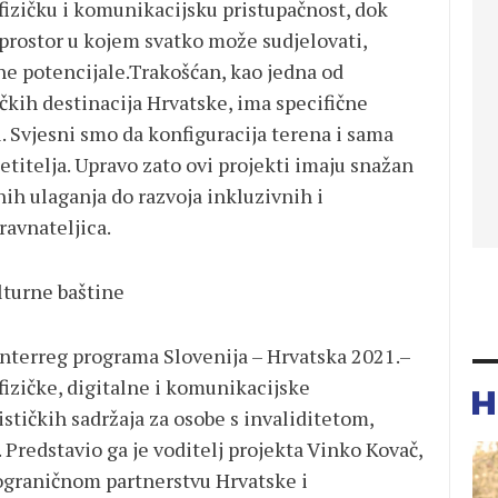
izičku i komunikacijsku pristupačnost, dok
 prostor u kojem svatko može sudjelovati,
ivne potencijale.Trakošćan, kao jedna od
ičkih destinacija Hrvatske, ima specifične
i. Svjesni smo da konfiguracija terena i sama
jetitelja. Upravo zato ovi projekti imaju snažan
nih ulaganja do razvoja inkluzivnih i
ravnateljica.
lturne baštine
Interreg programa Slovenija – Hrvatska 2021.–
fizičke, digitalne i komunikacijske
ističkih sadržaja za osobe s invaliditetom,
. Predstavio ga je voditelj projekta
Vinko Kovač
,
kograničnom partnerstvu Hrvatske i