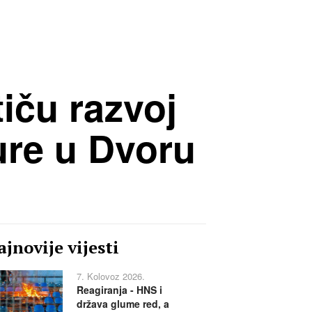
tiču razvoj
ure u Dvoru
jnovije vijesti
7. Kolovoz 2026.
Reagiranja - HNS i
država glume red, a