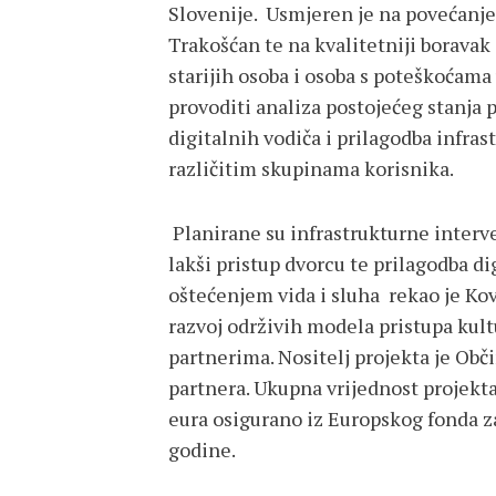
Slovenije. Usmjeren je na povećanje
Trakošćan te na kvalitetniji boravak 
starijih osoba i osoba s poteškoćama 
provoditi analiza postojećeg stanja 
digitalnih vodiča i prilagodba infras
različitim skupinama korisnika.
Planirane su infrastrukturne interve
lakši pristup dvorcu te prilagodba di
oštećenjem vida i sluha rekao je Kov
razvoj održivih modela pristupa kul
partnerima. Nositelj projekta je Obč
partnera. Ukupna vrijednost projekta
eura osigurano iz Europskog fonda za 
godine.