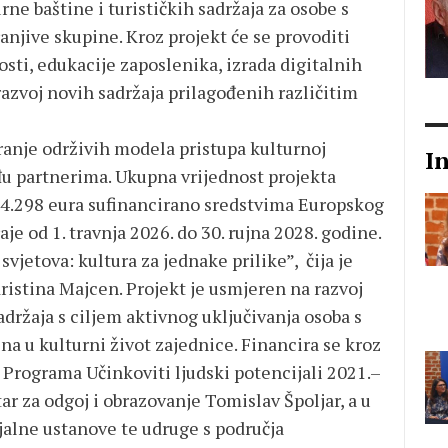
ne baštine i turističkih sadržaja za osobe s
ranjive skupine. Kroz projekt će se provoditi
osti, edukacije zaposlenika, izrada digitalnih
razvoj novih sadržaja prilagođenih različitim
ranje održivih modela pristupa kulturnoj
I
đu partnerima. Ukupna vrijednost projekta
294.298 eura sufinancirano sredstvima Europskog
aje od 1. travnja 2026. do 30. rujna 2028. godine.
svjetova: kultura za jednake prilike”, čija je
ristina Majcen. Projekt je usmjeren na razvoj
adržaja s ciljem aktivnog uključivanja osoba s
na u kulturni život zajednice. Financira se kroz
u Programa Učinkoviti ljudski potencijali 2021.–
ar za odgoj i obrazovanje Tomislav Špoljar, a u
ijalne ustanove te udruge s područja