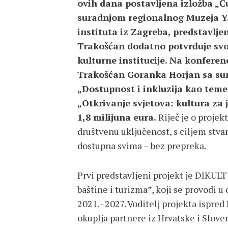
ovih dana postavljena izložba „Č
suradnjom regionalnog Muzeja Y
instituta iz Zagreba, predstavlj
Trakošćan dodatno potvrđuje svo
kulturne institucije. Na konferen
Trakošćan
Goranka Horjan
sa su
„Dostupnost i inkluzija kao temel
„Otkrivanje svjetova: kultura za 
1,8 milijuna eura.
Riječ je o projek
društvenu uključenost, s ciljem stvar
dostupna svima – bez prepreka.
Prvi predstavljeni projekt je DIKULT
baštine i turizma”, koji se provodi 
2021.–2027. Voditelj projekta ispred
okuplja partnere iz Hrvatske i Sloven