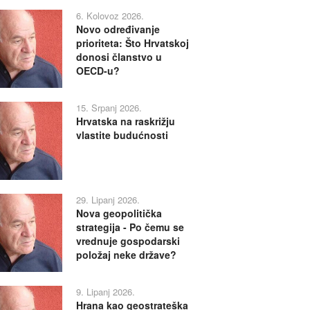
6. Kolovoz 2026.
Novo određivanje
prioriteta: Što Hrvatskoj
donosi članstvo u
OECD-u?
15. Srpanj 2026.
Hrvatska na raskrižju
vlastite budućnosti
29. Lipanj 2026.
Nova geopolitička
strategija - Po čemu se
vrednuje gospodarski
položaj neke države?
9. Lipanj 2026.
Hrana kao geostrateška