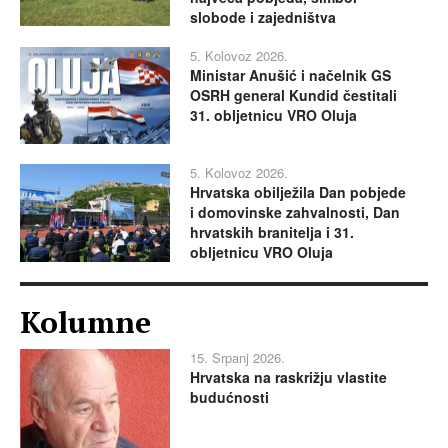
slobode i zajedništva
5. Kolovoz 2026.
Ministar Anušić i načelnik GS
OSRH general Kundid čestitali
31. obljetnicu VRO Oluja
5. Kolovoz 2026.
Hrvatska obilježila Dan pobjede
i domovinske zahvalnosti, Dan
hrvatskih branitelja i 31.
obljetnicu VRO Oluja
Kolumne
15. Srpanj 2026.
Hrvatska na raskrižju vlastite
budućnosti