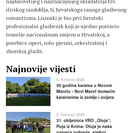
najdarovitijeg i najznačajnijeg skladatelja tzv.
ilirskog razdoblja, tj. hrvatskoga ranoga glazbenog
romantizma. Lisinski je bio prvi hrvatski
profesionalni glazbenik koji je ujedno postavio
temelje nacionalnom smjeru u Hrvatskoj, a
posebice operi, solo-pjesmi, orkestralnoj i
zborskoj glazbi.
Najnovije vijesti
5. Kolovoz 2026.
50 godina karatea u Novom
Marofu - Novi Marof domaćin
karatistima iz zemlje i svijeta
5. Kolovoz 2026.
31. obljetnica VRO „Oluja“;
Puja iz Knina: Oluja je naša
najveća pobjeda, simbol