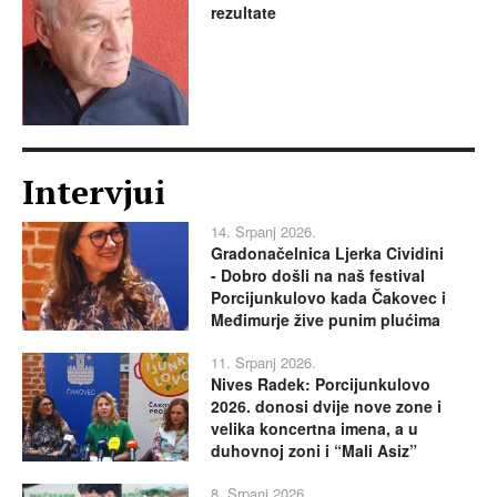
rezultate
Intervjui
14. Srpanj 2026.
Gradonačelnica Ljerka Cividini
- Dobro došli na naš festival
Porcijunkulovo kada Čakovec i
Međimurje žive punim plućima
11. Srpanj 2026.
Nives Radek: Porcijunkulovo
2026. donosi dvije nove zone i
velika koncertna imena, a u
duhovnoj zoni i “Mali Asiz”
8. Srpanj 2026.