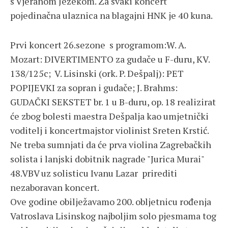
s Vjeranom Ježekom. Za svaki koncert
pojedinačna ulaznica na blagajni HNK je 40 kuna.
Prvi koncert 26.sezone s programom:W. A.
Mozart: DIVERTIMENTO za gudače u F-duru, KV.
138/125c; V. Lisinski (ork. P. Dešpalj): PET
POPIJEVKI za sopran i gudače; J. Brahms:
GUDAČKI SEKSTET br. 1 u B-duru, op. 18 realizirat
će zbog bolesti maestra Dešpalja kao umjetnički
voditelj i koncertmajstor violinist Sreten Krstić.
Ne treba sumnjati da će prva violina Zagrebačkih
solista i lanjski dobitnik nagrade "Jurica Murai"
48.VBV uz solisticu Ivanu Lazar prirediti
nezaboravan koncert.
Ove godine obilježavamo 200. obljetnicu rođenja
Vatroslava Lisinskog najboljim solo pjesmama tog