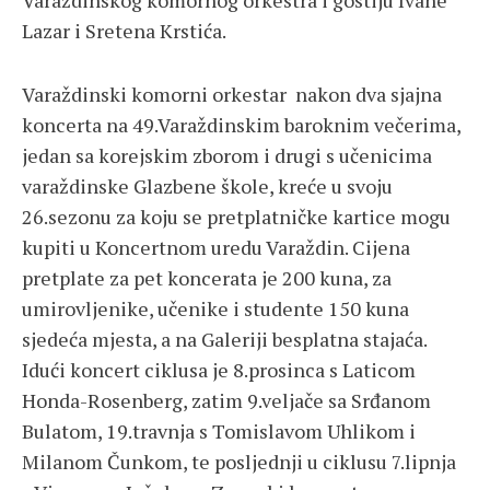
Varaždinskog komornog orkestra i gostiju Ivane
Lazar i Sretena Krstića.
Varaždinski komorni orkestar nakon dva sjajna
koncerta na 49.Varaždinskim baroknim večerima,
jedan sa korejskim zborom i drugi s učenicima
varaždinske Glazbene škole, kreće u svoju
26.sezonu za koju se pretplatničke kartice mogu
kupiti u Koncertnom uredu Varaždin. Cijena
pretplate za pet koncerata je 200 kuna, za
umirovljenike, učenike i studente 150 kuna
sjedeća mjesta, a na Galeriji besplatna stajaća.
Idući koncert ciklusa je 8.prosinca s Laticom
Honda-Rosenberg, zatim 9.veljače sa Srđanom
Bulatom, 19.travnja s Tomislavom Uhlikom i
Milanom Čunkom, te posljednji u ciklusu 7.lipnja