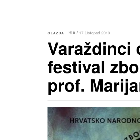
HIA /
17 Listopad 2019
GLAZBA
Varaždinci 
festival zb
prof. Marij