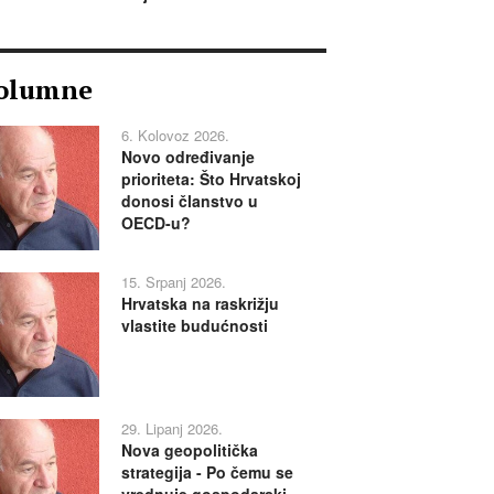
olumne
6. Kolovoz 2026.
Novo određivanje
prioriteta: Što Hrvatskoj
donosi članstvo u
OECD-u?
15. Srpanj 2026.
Hrvatska na raskrižju
vlastite budućnosti
29. Lipanj 2026.
Nova geopolitička
strategija - Po čemu se
vrednuje gospodarski