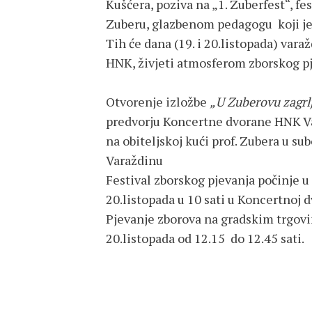
Kušćera, poziva na „1. Zuberfest“, fe
Zuberu, glazbenom pedagogu koji j
Tih će dana (19. i 20.listopada) vara
HNK, živjeti atmosferom zborskog pj
Otvorenje izložbe
„U Zuberovu zagrl
predvorju Koncertne dvorane HNK V
na obiteljskoj kući prof. Zubera u subo
Varaždinu
Festival zborskog pjevanja počinje u 
20.listopada u 10 sati u Koncertnoj
Pjevanje zborova na gradskim trgovima
20.listopada od 12.15 do 12.45 sati.