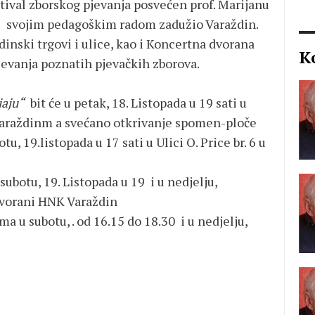
stival zborskog pjevanja posvećen prof. Marijanu
e svojim pedagoškim radom zadužio Varaždin.
ždinski trgovi i ulice, kao i Koncertna dvorana
K
evanja poznatih pjevačkih zborova.
jaju“
bit će u petak, 18. Listopada u 19 sati u
araždinm a svećano otkrivanje spomen-ploče
tu, 19.listopada u 17 sati u Ulici O. Price br. 6 u
subotu, 19. Listopada u 19 i u nedjelju,
 dvorani HNK Varaždin
 u subotu, . od 16.15 do 18.30 i u nedjelju,