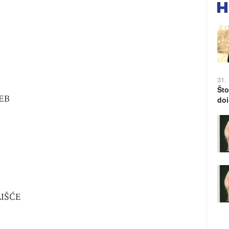
31.
Što
ZAGREB
doi
DELIŠĆE