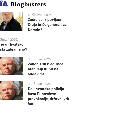
Blogbusters
6. Kolovoz 2026.
Zašto se iz povijesti
Oluje briše general Ivan
Korade?
 Srpanj 2026.
 je u Hrvatskoj
sta zabranjeno?
30. Srpanj 2026.
Zakon štiti bjegunce,
branitelji trunu na
sudovima
29. Srpanj 2026.
Dok hrvatska policija
čuva Pupovčeve
provokacije, državni vrh
šuti