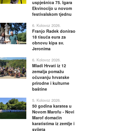
uspješnica 75. Igara
Ekvinocijo u novom
festivalskom tjednu
6. Kolovoz 2026.
Franjo Radek donirao
18 tisuća eura za
obnovu kipa sv.
Jeronima
6. Kolovoz 2026.
Mladi Hrvati iz 12
zemalja pomažu
očuvanju hrvatske
prirodne i kulturne
baštine
5. Kolovoz 2026.
50 godina karatea u
Novom Marofu - Novi
Marof domaćin
karatistima iz zemlje i
svijeta