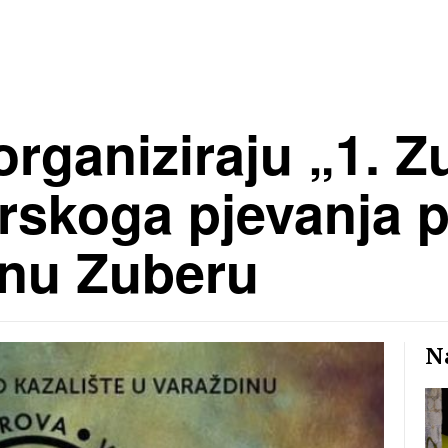
organiziraju „1. Z
orskoga pjevanja
anu Zuberu
Na