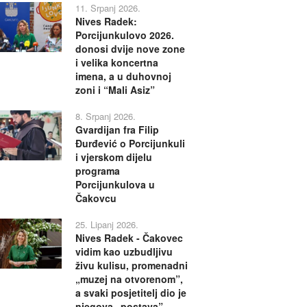
11. Srpanj 2026.
Nives Radek:
Porcijunkulovo 2026.
donosi dvije nove zone
i velika koncertna
imena, a u duhovnoj
zoni i “Mali Asiz”
8. Srpanj 2026.
Gvardijan fra Filip
Đurđević o Porcijunkuli
i vjerskom dijelu
programa
Porcijunkulova u
Čakovcu
25. Lipanj 2026.
Nives Radek - Čakovec
vidim kao uzbudljivu
živu kulisu, promenadni
„muzej na otvorenom”,
a svaki posjetitelj dio je
njegova „postava”