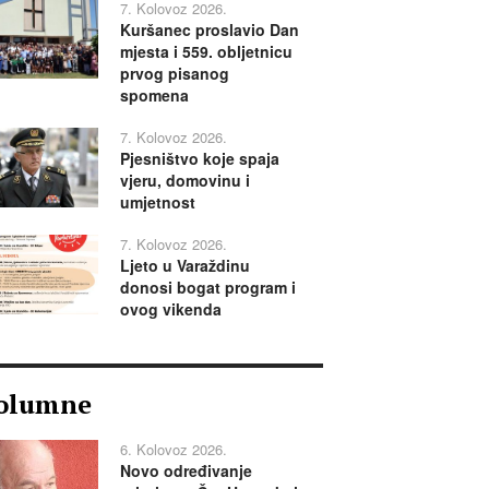
7. Kolovoz 2026.
Kuršanec proslavio Dan
mjesta i 559. obljetnicu
prvog pisanog
spomena
7. Kolovoz 2026.
Pjesništvo koje spaja
vjeru, domovinu i
umjetnost
7. Kolovoz 2026.
Ljeto u Varaždinu
donosi bogat program i
ovog vikenda
olumne
6. Kolovoz 2026.
Novo određivanje