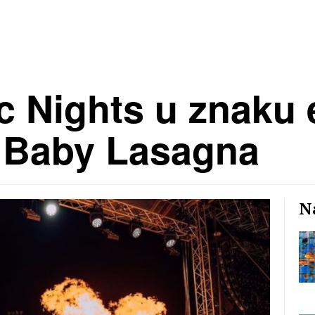
 Nights u znaku e
e Baby Lasagna
Na