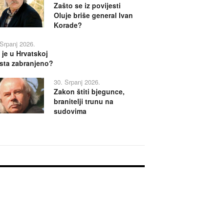
Zašto se iz povijesti
Oluje briše general Ivan
Korade?
 Srpanj 2026.
 je u Hrvatskoj
sta zabranjeno?
30. Srpanj 2026.
Zakon štiti bjegunce,
branitelji trunu na
sudovima