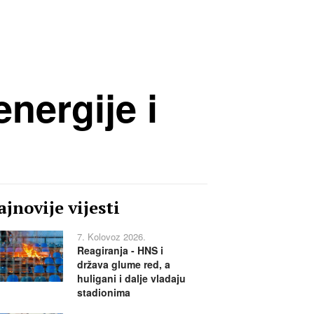
nergije i
jnovije vijesti
7. Kolovoz 2026.
Reagiranja - HNS i
država glume red, a
huligani i dalje vladaju
stadionima