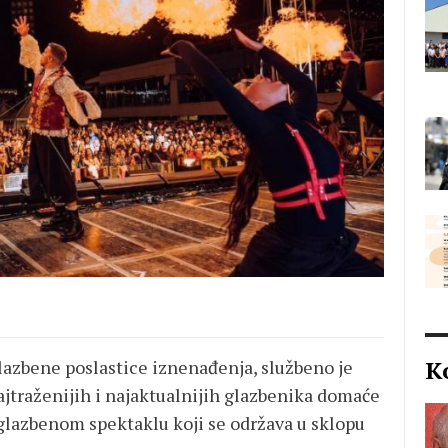
K
lazbene poslastice iznenađenja, službeno je
ajtraženijih i najaktualnijih glazbenika domaće
glazbenom spektaklu koji se održava u sklopu