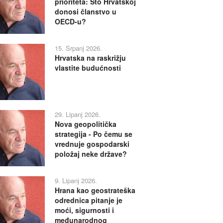
prioriteta: Što Hrvatskoj
donosi članstvo u
OECD-u?
15. Srpanj 2026.
Hrvatska na raskrižju
vlastite budućnosti
29. Lipanj 2026.
Nova geopolitička
strategija - Po čemu se
vrednuje gospodarski
položaj neke države?
9. Lipanj 2026.
Hrana kao geostrateška
odrednica pitanje je
moći, sigurnosti i
međunarodnog