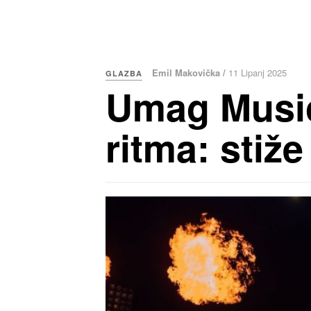
Emil Makovička /
11 Lipanj 2025
GLAZBA
Umag Music
ritma: stiž