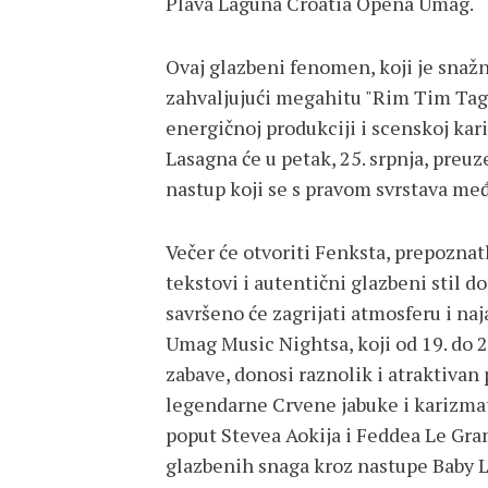
Plava Laguna Croatia Opena Umag.
Ovaj glazbeni fenomen, koji je snažn
zahvaljujući megahitu "Rim Tim Tagi
energičnoj produkciji i scenskoj kar
Lasagna će u petak, 25. srpnja, preuz
nastup koji se s pravom svrstava m
Večer će otvoriti Fenksta, prepoznat
tekstovi i autentični glazbeni stil 
savršeno će zagrijati atmosferu i naj
Umag Music Nightsa, koji od 19. do 2
zabave, donosi raznolik i atraktivan
legendarne Crvene jabuke i karizmat
poput Stevea Aokija i Feddea Le Gra
glazbenih snaga kroz nastupe Baby L