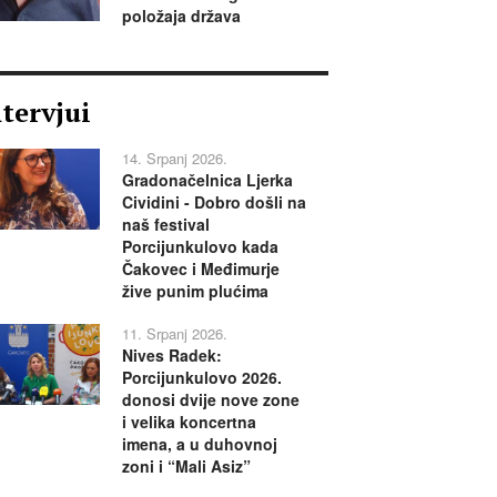
položaja država
ntervjui
14. Srpanj 2026.
Gradonačelnica Ljerka
Cividini - Dobro došli na
naš festival
Porcijunkulovo kada
Čakovec i Međimurje
žive punim plućima
11. Srpanj 2026.
Nives Radek:
Porcijunkulovo 2026.
donosi dvije nove zone
i velika koncertna
imena, a u duhovnoj
zoni i “Mali Asiz”