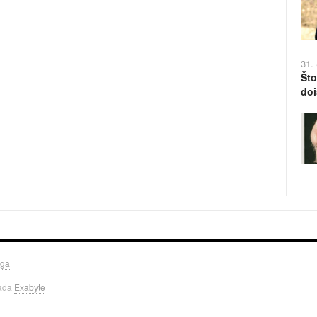
31.
Što
doi
uga
rada
Exabyte