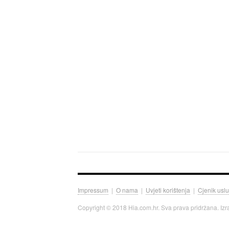
Impressum
|
O nama
|
Uvjeti korištenja
|
Cjenik usl
Copyright © 2018 Hia.com.hr. Sva prava pridržana. Iz