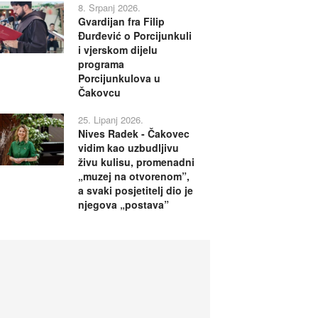
8. Srpanj 2026.
Gvardijan fra Filip
Đurđević o Porcijunkuli
i vjerskom dijelu
programa
Porcijunkulova u
Čakovcu
25. Lipanj 2026.
Nives Radek - Čakovec
vidim kao uzbudljivu
živu kulisu, promenadni
„muzej na otvorenom”,
a svaki posjetitelj dio je
njegova „postava”