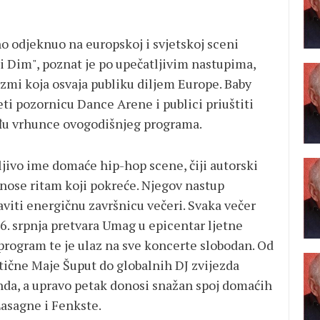
o odjeknuo na europskoj i svjetskoj sceni
 Dim", poznat je po upečatljivim nastupima,
izmi koja osvaja publiku diljem Europe. Baby
eti pozornicu Dance Arene i publici priuštiti
eđu vrhunce ovogodišnjeg programa.
ljivo ime domaće hip-hop scene, čiji autorski
donose ritam koji pokreće. Njegov nastup
aviti energičnu završnicu večeri. Svaka večer
6. srpnja pretvara Umag u epicentar ljetne
 program te je ulaz na sve koncerte slobodan. Od
ične Maje Šuput do globalnih DJ zvijezda
nda, a upravo petak donosi snažan spoj domaćih
asagne i Fenkste.