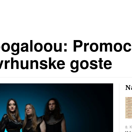
ogaloou: Promoc
vrhunske goste
Na
8. 