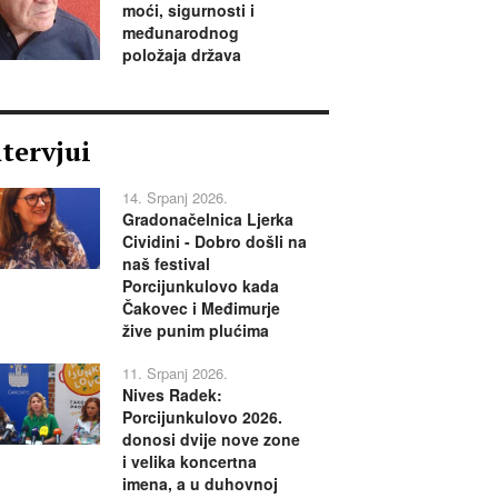
moći, sigurnosti i
međunarodnog
položaja država
ntervjui
14. Srpanj 2026.
Gradonačelnica Ljerka
Cividini - Dobro došli na
naš festival
Porcijunkulovo kada
Čakovec i Međimurje
žive punim plućima
11. Srpanj 2026.
Nives Radek:
Porcijunkulovo 2026.
donosi dvije nove zone
i velika koncertna
imena, a u duhovnoj