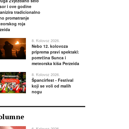
uga Zvjezdano selo
or i ove godine
anizira tradicionalno
no promatranje
eorskog roja
zeida
8. Kolovoz 2026.
Nebo 12. kolovoza
priprema pravi spektakl:
pomrčina Sunca i
meteorska kiša Perzeida
8. Kolovoz 2026.
Špancirfest - Festival
koji se voli od malih
nogu
olumne
6. Kolovoz 2026.