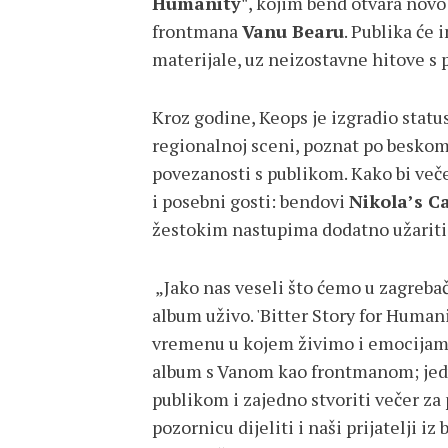
Humanity"
, kojim bend otvara novo
frontmana
Vanu Bearu
. Publika će 
materijale, uz neizostavne hitove s 
Kroz godine, Keops je izgradio statu
regionalnoj sceni, poznat po besk
povezanosti s publikom. Kako bi veče
i posebni gosti: bendovi
Nikola’s C
žestokim nastupima dodatno užariti
„Jako nas veseli što ćemo u zagreb
album uživo. 'Bitter Story for Humanit
vremenu u kojem živimo i emocijama 
album s Vanom kao frontmanom; jedv
publikom i zajedno stvoriti večer z
pozornicu dijeliti i naši prijatelji i