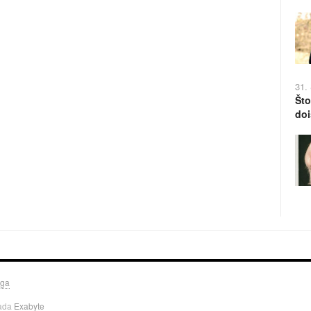
31.
Što
doi
uga
rada
Exabyte