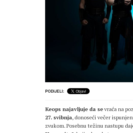
PODIJELI:
Keops najavljuje da se
vraća na po
27. svibnja
, donoseći večer ispunje
zvukom. Posebnu težinu nastupu da