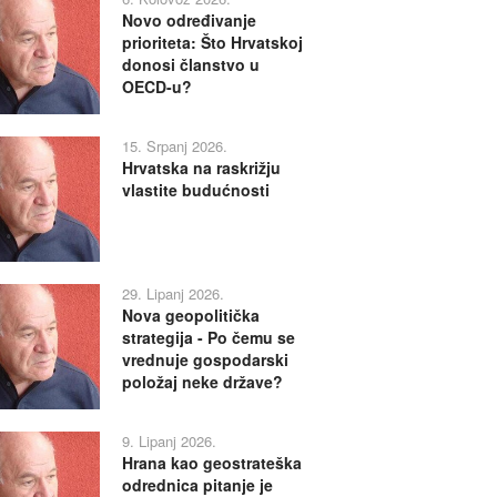
Novo određivanje
prioriteta: Što Hrvatskoj
donosi članstvo u
OECD-u?
15. Srpanj 2026.
Hrvatska na raskrižju
vlastite budućnosti
29. Lipanj 2026.
Nova geopolitička
strategija - Po čemu se
vrednuje gospodarski
položaj neke države?
9. Lipanj 2026.
Hrana kao geostrateška
odrednica pitanje je