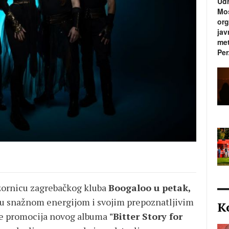
Udr
Mos
org
jav
met
Per
zornicu zagrebačkog kluba
Boogaloo u petak,
nu snažnom energijom i svojim prepoznatljivim
K
je promocija novog albuma
"Bitter Story for