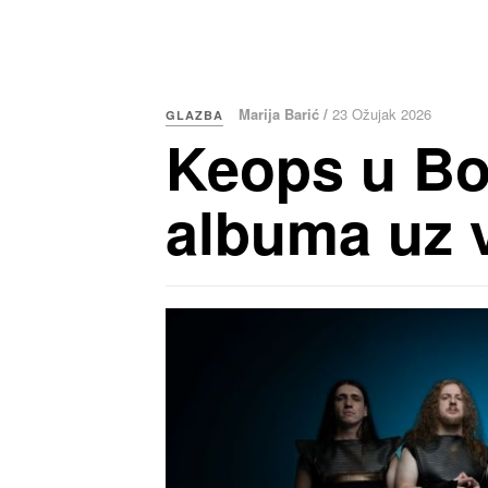
Marija Barić /
23 Ožujak 2026
GLAZBA
Keops u Bo
albuma uz 