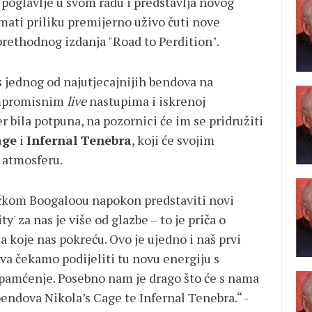
 poglavlje u svom radu i predstavlja novog
imati priliku premijerno uživo čuti nove
prethodnog izdanja "Road to Perdition".
s jednog od najutjecajnijih bendova na
ompromisnim
live
nastupima i iskrenoj
r bila potpuna, na pozornici će im se pridružiti
age
i
Infernal Tenebra
, koji će svojim
 atmosferu.
ačkom Boogaloou napokon predstaviti novi
y' za nas je više od glazbe – to je priča o
koje nas pokreću. Ovo je ujedno i naš prvi
a čekamo podijeliti tu novu energiju s
a pamćenje. Posebno nam je drago što će s nama
z bendova Nikola’s Cage te Infernal Tenebra.“ -