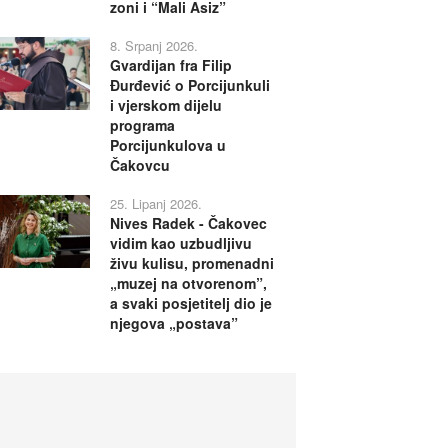
zoni i “Mali Asiz”
8. Srpanj 2026.
Gvardijan fra Filip
Đurđević o Porcijunkuli
i vjerskom dijelu
programa
Porcijunkulova u
Čakovcu
25. Lipanj 2026.
Nives Radek - Čakovec
vidim kao uzbudljivu
živu kulisu, promenadni
„muzej na otvorenom”,
a svaki posjetitelj dio je
njegova „postava”