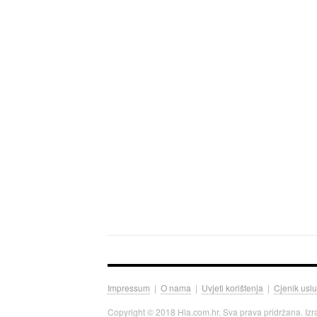
Impressum
|
O nama
|
Uvjeti korištenja
|
Cjenik usl
Copyright © 2018 Hia.com.hr. Sva prava pridržana. Iz