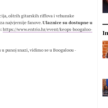
ja, oštrih gitarskih riffova i vrhunske
za najvjernije fanove.
Ulaznice su dostupne u
:
https://www.entrio.hr/event/keops-boogaloo-
I
s u punoj snazi, vidimo se u Boogaloou -