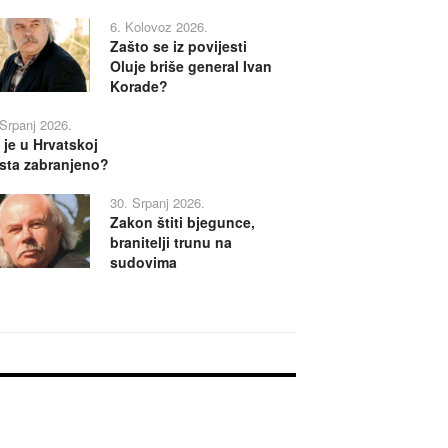
6. Kolovoz 2026.
Zašto se iz povijesti
Oluje briše general Ivan
Korade?
 Srpanj 2026.
 je u Hrvatskoj
sta zabranjeno?
30. Srpanj 2026.
Zakon štiti bjegunce,
branitelji trunu na
sudovima