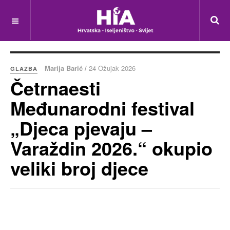
Marija Barić /
24 Ožujak 2026
GLAZBA
Četrnaesti
Međunarodni festival
„Djeca pjevaju –
Varaždin 2026.“ okupio
veliki broj djece