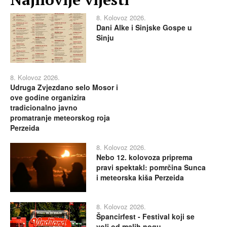
8. Kolovoz 2026.
Dani Alke i Sinjske Gospe u
Sinju
8. Kolovoz 2026.
Udruga Zvjezdano selo Mosor i
ove godine organizira
tradicionalno javno
promatranje meteorskog roja
Perzeida
8. Kolovoz 2026.
Nebo 12. kolovoza priprema
pravi spektakl: pomrčina Sunca
i meteorska kiša Perzeida
8. Kolovoz 2026.
Špancirfest - Festival koji se
voli od malih nogu