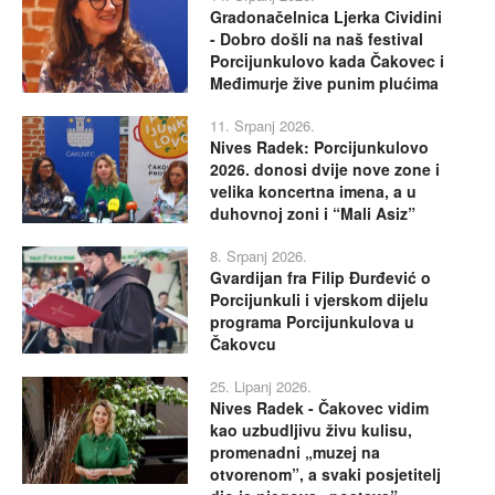
Gradonačelnica Ljerka Cividini
- Dobro došli na naš festival
Porcijunkulovo kada Čakovec i
Međimurje žive punim plućima
11. Srpanj 2026.
Nives Radek: Porcijunkulovo
2026. donosi dvije nove zone i
velika koncertna imena, a u
duhovnoj zoni i “Mali Asiz”
8. Srpanj 2026.
Gvardijan fra Filip Đurđević o
Porcijunkuli i vjerskom dijelu
programa Porcijunkulova u
Čakovcu
25. Lipanj 2026.
Nives Radek - Čakovec vidim
kao uzbudljivu živu kulisu,
promenadni „muzej na
otvorenom”, a svaki posjetitelj