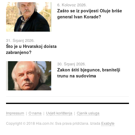
6. Kolovoz 2026.
Zašto se iz povijesti Oluje briše
general Ivan Korade?
31. Srpanj 2026.
Što je u Hrvatskoj doista
zabranjeno?
30. Srpanj 2026.
Zakon štiti bjegunce, branitelji
trunu na sudovima
Impressum
|
O nama
|
Uvjeti korištenja
|
Cjenik usluga
Copyright © 2018 Hia.com.hr. Sva prava pridržana. Izrada
Exabyte