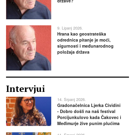
države?
9. Lipanj 2026.
Hrana kao geostrateška
odrednica pitanje je moći,
sigurnosti i međunarodnog
položaja država
Intervjui
14. Srpanj 2026.
Gradonačelnica Ljerka Cividini
- Dobro došli na naš festival
Porcijunkulovo kada Čakovec i
Međimurje žive punim plućima
11. Srpanj 2026.