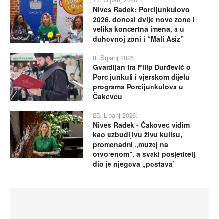
Nives Radek: Porcijunkulovo
2026. donosi dvije nove zone i
velika koncertna imena, a u
duhovnoj zoni i “Mali Asiz”
8. Srpanj 2026.
Gvardijan fra Filip Đurđević o
Porcijunkuli i vjerskom dijelu
programa Porcijunkulova u
Čakovcu
25. Lipanj 2026.
Nives Radek - Čakovec vidim
kao uzbudljivu živu kulisu,
promenadni „muzej na
otvorenom”, a svaki posjetitelj
dio je njegova „postava”