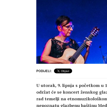
PODIJELI:
U utorak, 9. lipnja s početkom u 
održat će se koncert ženskog glaz
rad temelji na etnomuzikološkom 
nepoznatu glazbenu baštinu Medit