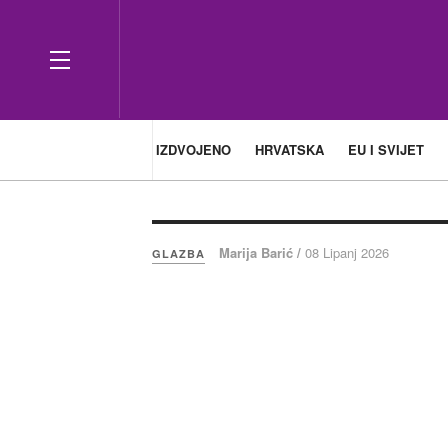
IZDVOJENO
HRVATSKA
EU I SVIJET
Marija Barić /
08 Lipanj 2026
GLAZBA