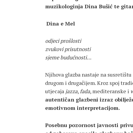
muzikologinja Dina Bušić te gitari
Dina e Mel
odjeci prošlosti
zvukovi prisutnosti
sjeme budućnosti…
Njihova glazba nastaje na susretišt
drugom i drugačijem. Kroz spoj tradi
utjecaja
jazza
,
fada
, mediteranske i
w
autentičan glazbeni izraz obilje
emotivnom interpretacijom.
Posebnu pozornost javnosti priv