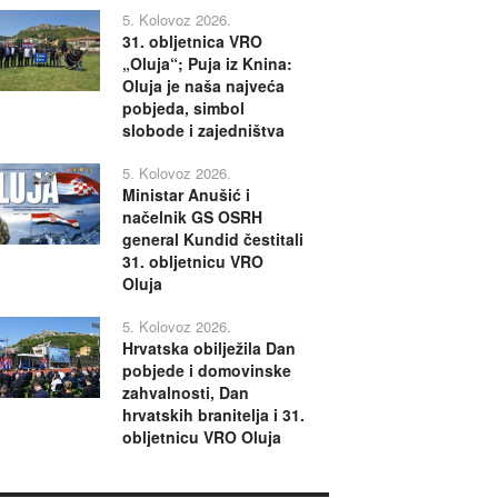
5. Kolovoz 2026.
31. obljetnica VRO
„Oluja“; Puja iz Knina:
Oluja je naša najveća
pobjeda, simbol
slobode i zajedništva
5. Kolovoz 2026.
Ministar Anušić i
načelnik GS OSRH
general Kundid čestitali
31. obljetnicu VRO
Oluja
5. Kolovoz 2026.
Hrvatska obilježila Dan
pobjede i domovinske
zahvalnosti, Dan
hrvatskih branitelja i 31.
obljetnicu VRO Oluja