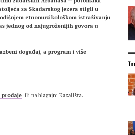
aštinu zadarskih Arbanasa — potomaka
stoljeća sa Skadarskog jezera stigli u
egodišnjem etnomuzikološkom istraživanju
as jednog od najugroženijih govora u
lazbeni događaj, a program i više
I
prodaj
e
ili na blagajni Kazališta.