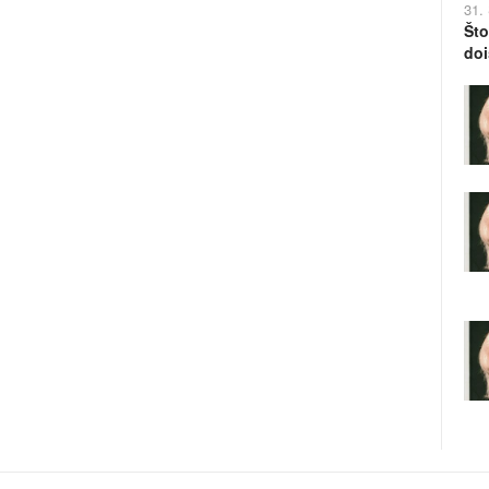
31.
Što
doi