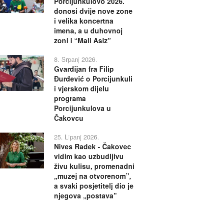
Porcijunkulovo 2026.
donosi dvije nove zone
i velika koncertna
imena, a u duhovnoj
zoni i “Mali Asiz”
8. Srpanj 2026.
Gvardijan fra Filip
Đurđević o Porcijunkuli
i vjerskom dijelu
programa
Porcijunkulova u
Čakovcu
25. Lipanj 2026.
Nives Radek - Čakovec
vidim kao uzbudljivu
živu kulisu, promenadni
„muzej na otvorenom”,
a svaki posjetitelj dio je
njegova „postava”