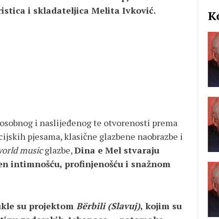
stica i skladateljica Melita Ivković.
K
u osobnog i naslijeđenog te otvorenosti prema
cijskih pjesama, klasične glazbene naobrazbe i
orld music
glazbe,
Dina e Mel stvaraju
žen intimnošću, profinjenošću i snažnom
ukle su projektom
Bërbili (Slavuj)
, kojim su