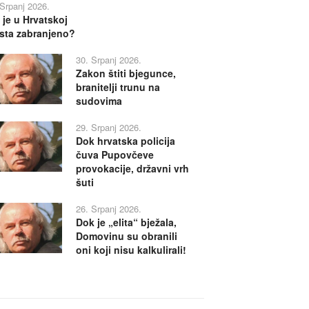
 Srpanj 2026.
 je u Hrvatskoj
sta zabranjeno?
30. Srpanj 2026.
Zakon štiti bjegunce,
branitelji trunu na
sudovima
29. Srpanj 2026.
Dok hrvatska policija
čuva Pupovčeve
provokacije, državni vrh
šuti
26. Srpanj 2026.
Dok je „elita“ bježala,
Domovinu su obranili
oni koji nisu kalkulirali!