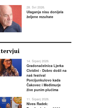
28. Svi 2026.
Ulaganja nisu donijela
željene rezultate
ntervjui
14. Srpanj 2026.
Gradonačelnica Ljerka
Cividini - Dobro došli na
naš festival
Porcijunkulovo kada
Čakovec i Međimurje
žive punim plućima
11. Srpanj 2026.
Nives Radek: