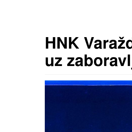
HNK Varaždi
uz zaborav