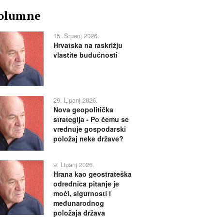
olumne
15. Srpanj 2026.
Hrvatska na raskrižju
vlastite budućnosti
29. Lipanj 2026.
Nova geopolitička
strategija - Po čemu se
vrednuje gospodarski
položaj neke države?
9. Lipanj 2026.
Hrana kao geostrateška
odrednica pitanje je
moći, sigurnosti i
međunarodnog
položaja država