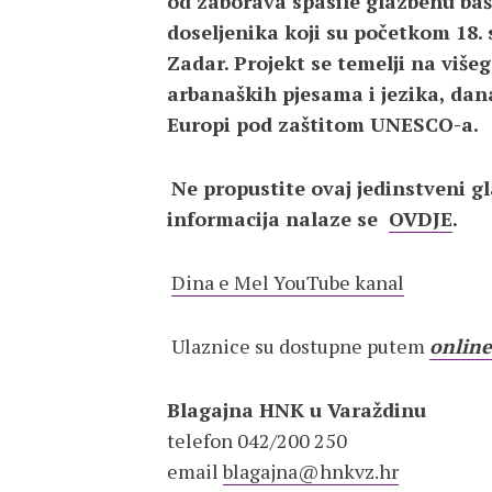
od zaborava spasile glazbenu b
doseljenika koji su početkom 18. 
Zadar. Projekt se temelji na viš
arbanaških pjesama i jezika, dan
Europi pod zaštitom UNESCO-a.
Ne propustite ovaj jedinstveni g
informacija nalaze se
OVDJE
.
Dina e Mel YouTube kanal
Ulaznice su dostupne putem
online
Blagajna HNK u Varaždinu
telefon 042/200 250
email
blagajna@hnkvz.hr