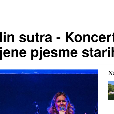
n sutra - Koncert
ljene pjesme star
Na