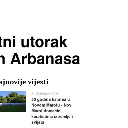
ni utorak
ih Arbanasa
jnovije vijesti
5. Kolovoz 2026.
50 godina karatea u
Novom Marofu - Novi
Marof domaćin
karatistima iz zemlje i
svijeta