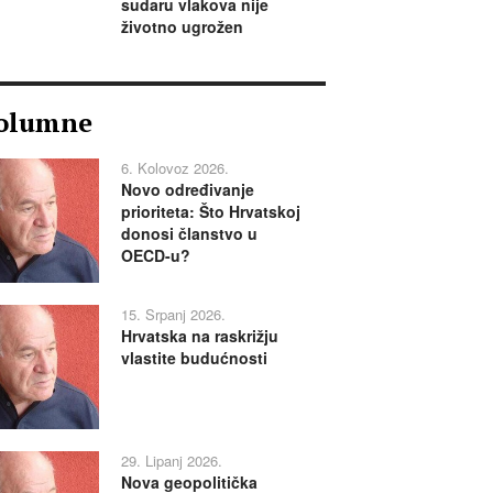
sudaru vlakova nije
životno ugrožen
olumne
6. Kolovoz 2026.
Novo određivanje
prioriteta: Što Hrvatskoj
donosi članstvo u
OECD-u?
15. Srpanj 2026.
Hrvatska na raskrižju
vlastite budućnosti
29. Lipanj 2026.
Nova geopolitička