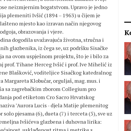
nose neizmjernim bogatstvom. Upravo je jedno
ja plemeniti Ivšić (1894 – 1963) u čijem je
lašteno mjesto kao izravan način njegovog
K
 odgoja, obrazovanja i vjere.
dina dogodila uvažavajuća životna, stručna i
ih glazbenika, iz čega se, uz podršku Sisačke
ja na ovom uspješnom projektu, što je i bilo za
j prof. Tihane Herceg Ivšić i prof. Ive Mihelić iz
lene Blašković, voditeljice Sisačkog katedralnog
ica Margareta Klobučar, orguljaš, mag. mus. i
Prša sa zagrebačkim zborom Collegium pro
izdanja pod etiketom Cro Sacro Hrvatskog
 naziva "Aurora Lucis - djela Matije plemenitog
r solo pjesama (6), dueta (7) i terceta (5), sve uz
 temeljna Ivšićeva glazbena i duhovna lirika:
ećajnost, usklađenost ritma i metrike s