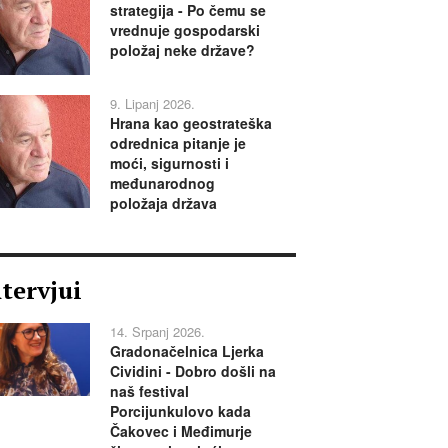
strategija - Po čemu se
vrednuje gospodarski
položaj neke države?
9. Lipanj 2026.
Hrana kao geostrateška
odrednica pitanje je
moći, sigurnosti i
međunarodnog
položaja država
ntervjui
14. Srpanj 2026.
Gradonačelnica Ljerka
Cividini - Dobro došli na
naš festival
Porcijunkulovo kada
Čakovec i Međimurje