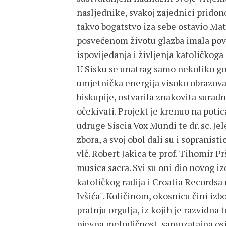
nasljednike, svakoj zajednici prido
takvo bogatstvo iza sebe ostavio Mati
posvećenom životu glazba imala pov
ispovijedanja i življenja katoličkoga
U Sisku se unatrag samo nekoliko go
umjetnička energija visoko obrazovan
biskupije, ostvarila znakovita suradn
očekivati. Projekt je krenuo na potica
udruge Siscia Vox Mundi te dr. sc. Je
zbora, a svoj obol dali su i sopranist
vlč. Robert Jakica te prof. Tihomir 
musica sacra. Svi su oni dio novog 
katoličkog radija i Croatia Recordsa
Ivšića". Količinom, okosnicu čini izbo
pratnju orgulja, iz kojih je razvidna
pjevna melodičnost, samozatajna osj