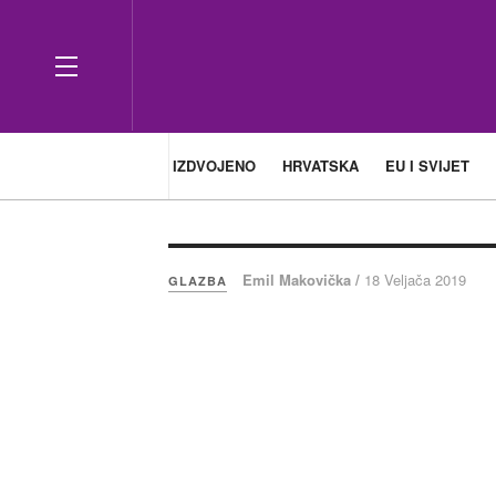
IZDVOJENO
HRVATSKA
EU I SVIJET
Emil Makovička /
18 Veljača 2019
GLAZBA