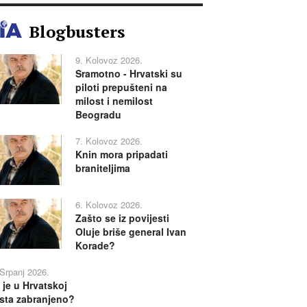
Blogbusters
9. Kolovoz 2026.
Sramotno - Hrvatski su
piloti prepušteni na
milost i nemilost
Beogradu
7. Kolovoz 2026.
Knin mora pripadati
braniteljima
6. Kolovoz 2026.
Zašto se iz povijesti
Oluje briše general Ivan
Korade?
 Srpanj 2026.
 je u Hrvatskoj
sta zabranjeno?