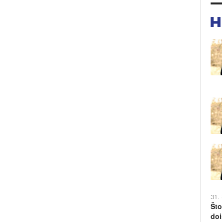
31.
Što
doi