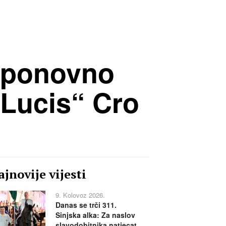
a ponovno
 Lucis“ Cro
jnovije vijesti
9. Kolovoz 2026.
Danas se trči 311.
Sinjska alka: Za naslov
slavodobitnika natjecat