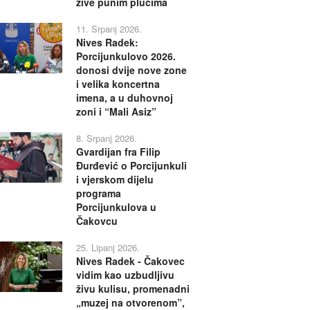
žive punim plućima
11. Srpanj 2026.
Nives Radek:
Porcijunkulovo 2026.
donosi dvije nove zone
i velika koncertna
imena, a u duhovnoj
zoni i “Mali Asiz”
8. Srpanj 2026.
Gvardijan fra Filip
Đurđević o Porcijunkuli
i vjerskom dijelu
programa
Porcijunkulova u
Čakovcu
25. Lipanj 2026.
Nives Radek - Čakovec
vidim kao uzbudljivu
živu kulisu, promenadni
„muzej na otvorenom”,