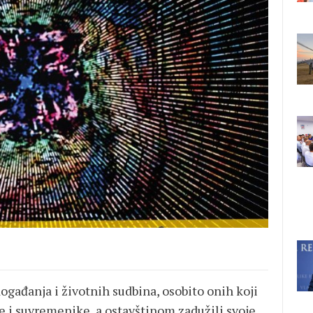
ogađanja i životnih sudbina, osobito onih koji
e i suvremenike, a ostavštinom zadužili svoje