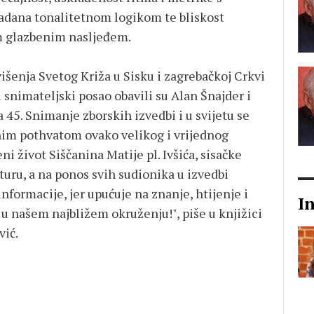
adana tonalitetnom logikom te bliskost
m glazbenim nasljeđem.
išenja Svetog Križa u Sisku i zagrebačkoj Crkvi
 snimateljski posao obavili su Alan Šnajder i
 45. Snimanje zborskih izvedbi i u svijetu se
nim pothvatom ovako velikog i vrijednog
i život Siščanina Matije pl. Ivšića, sisačke
turu, a na ponos svih sudionika u izvedbi
informacije, jer upućuje na znanje, htijenje i
I
i u našem najbližem okruženju!", piše u knjižici
vić.