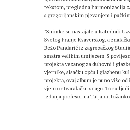
tekstom, pregledna harmonizacija z
s gregorijanskim pjevanjem i pučki
"Snimke su nastajale u Katedrali Uzv
Svetog Franje Ksaverskog, a znalački
Božo Pandurić iz zagrebačkog Studija
smatra velikim umijećem. S povijes
projekta vezanog za duhovni i glazben
vjernike, sisačku opću i glazbenu kul
projekta, ovaj album je puno više od 
vjeru u stvaralačku snagu. To su ljud
izdanja profesorica Tatjana Rožanko