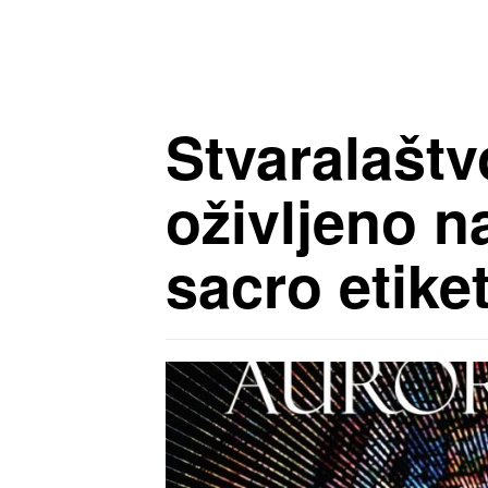
Stvaralaštv
oživljeno n
sacro etike