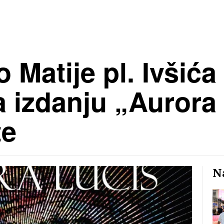
o Matije pl. Ivšić
a izdanju „Aurora
te
Na