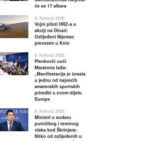
će se 17 alkara
9. Kolovoz 2026.
Vojni piloti HRZ-a u
akciji na Dinari:
Ozlijeđeni Nijemac
prevezen u Knin
9. Kolovoz 2026.
Plenković uoči
Maratona lađa:
„Manifestacija je izrasla
u jednu od najvećih
amaterskih sportskih
priredbi u ovom dijelu
Europe
9. Kolovoz 2026.
Ministri o sudaru
putničkog i teretnog
vlaka kod Škrinjara:
Nitko od ozlijeđenih u