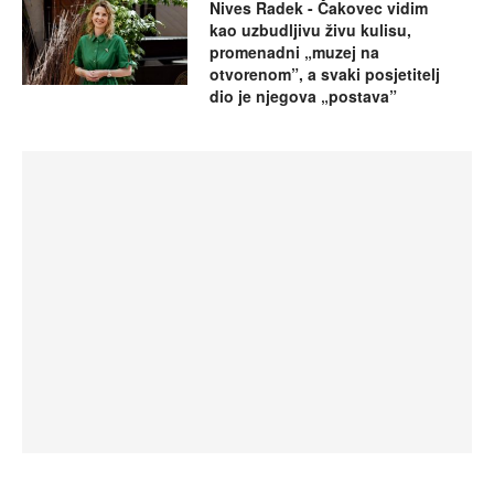
Nives Radek - Čakovec vidim
kao uzbudljivu živu kulisu,
promenadni „muzej na
otvorenom”, a svaki posjetitelj
dio je njegova „postava”