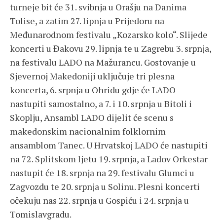
turneje bit će 31. svibnja u Orašju na Danima
Tolise, a zatim 27. lipnja u Prijedoru na
Međunarodnom festivalu „Kozarsko kolo“. Slijede
koncerti u Đakovu 29. lipnja te u Zagrebu 3. srpnja,
na festivalu LADO na Mažurancu. Gostovanje u
Sjevernoj Makedoniji uključuje tri plesna
koncerta, 6. srpnja u Ohridu gdje će LADO
nastupiti samostalno, a 7. i 10. srpnja u Bitoli i
Skoplju, Ansambl LADO dijelit će scenu s
makedonskim nacionalnim folklornim
ansamblom Tanec. U Hrvatskoj LADO će nastupiti
na 72. Splitskom ljetu 19. srpnja, a Ladov Orkestar
nastupit će 18. srpnja na 29. festivalu Glumci u
Zagvozdu te 20. srpnja u Solinu. Plesni koncerti
očekuju nas 22. srpnja u Gospiću i 24. srpnja u
Tomislavgradu.