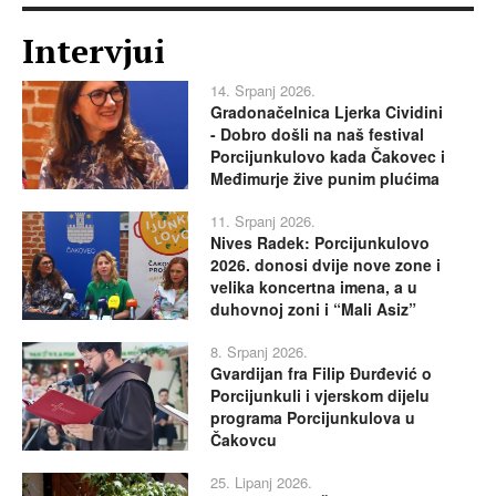
Intervjui
14. Srpanj 2026.
Gradonačelnica Ljerka Cividini
- Dobro došli na naš festival
Porcijunkulovo kada Čakovec i
Međimurje žive punim plućima
11. Srpanj 2026.
Nives Radek: Porcijunkulovo
2026. donosi dvije nove zone i
velika koncertna imena, a u
duhovnoj zoni i “Mali Asiz”
8. Srpanj 2026.
Gvardijan fra Filip Đurđević o
Porcijunkuli i vjerskom dijelu
programa Porcijunkulova u
Čakovcu
25. Lipanj 2026.