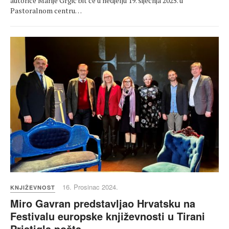
autorice Marije Grgić bit će u nedjelju 19. siječnja 2025. u
Pastoralnom centru…
16. Prosinac 2024.
KNJIŽEVNOST
Miro Gavran predstavljao Hrvatsku na
Festivalu europske književnosti u Tirani
Pristigla pošta