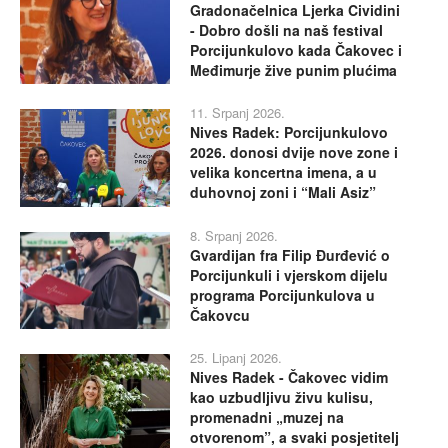
Gradonačelnica Ljerka Cividini
- Dobro došli na naš festival
Porcijunkulovo kada Čakovec i
Međimurje žive punim plućima
11. Srpanj 2026.
Nives Radek: Porcijunkulovo
2026. donosi dvije nove zone i
velika koncertna imena, a u
duhovnoj zoni i “Mali Asiz”
8. Srpanj 2026.
Gvardijan fra Filip Đurđević o
Porcijunkuli i vjerskom dijelu
programa Porcijunkulova u
Čakovcu
25. Lipanj 2026.
Nives Radek - Čakovec vidim
kao uzbudljivu živu kulisu,
promenadni „muzej na
otvorenom”, a svaki posjetitelj