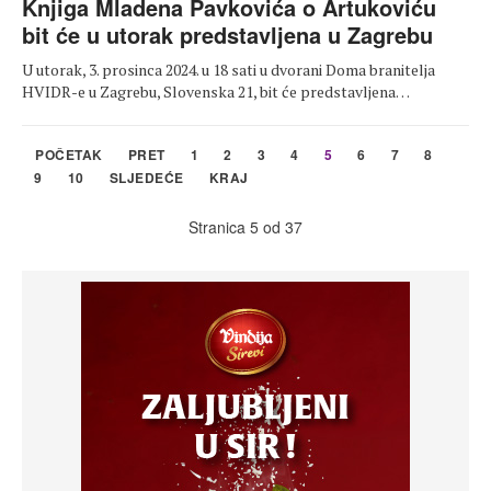
Knjiga Mladena Pavkovića o Artukoviću
bit će u utorak predstavljena u Zagrebu
U utorak, 3. prosinca 2024. u 18 sati u dvorani Doma branitelja
HVIDR-e u Zagrebu, Slovenska 21, bit će predstavljena…
POČETAK
PRET
1
2
3
4
5
6
7
8
9
10
SLJEDEĆE
KRAJ
Stranica 5 od 37