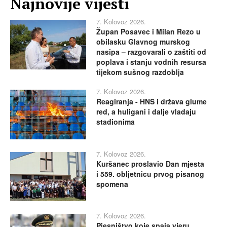
Najnovije vijesti
7. Kolovoz 2026.
Župan Posavec i Milan Rezo u
obilasku Glavnog murskog
nasipa – razgovarali o zaštiti od
poplava i stanju vodnih resursa
tijekom sušnog razdoblja
7. Kolovoz 2026.
Reagiranja - HNS i država glume
red, a huligani i dalje vladaju
stadionima
7. Kolovoz 2026.
Kuršanec proslavio Dan mjesta
i 559. obljetnicu prvog pisanog
spomena
7. Kolovoz 2026.
Pjesništvo koje spaja vjeru,