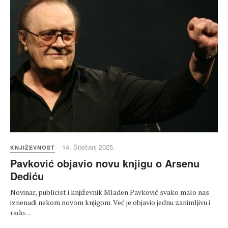
14. Siječanj 2025.
KNJIŽEVNOST
Pavković objavio novu knjigu o Arsenu
Dediću
Novinar, publicist i književnik Mladen Pavković svako malo nas
iznenadi nekom novom knjigom. Već je objavio jednu zanimljivu i
rado…