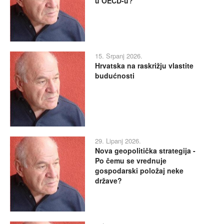
u OECD-u?
15. Srpanj 2026.
Hrvatska na raskrižju vlastite
budućnosti
29. Lipanj 2026.
Nova geopolitička strategija -
Po čemu se vrednuje
gospodarski položaj neke
države?