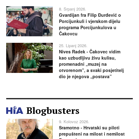
8. Srpanj 2026.
Gvardijan fra Filip Đurđević o
Porcijunkuli i vjerskom dijelu
programa Porcijunkulova u
Čakovcu
25. Lipanj 2026.
Nives Radek - Čakovec vidim
kao uzbudljivu živu kulisu,
promenadni „muzej na
otvorenom”, a svaki posjetitelj
dio je njegova „postava”
Blogbusters
9. Kolovoz 2026.
Sramotno - Hrvatski su piloti
prepušteni na milost i nemilost