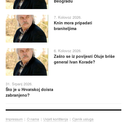
Beogradu
7. Kolovoz 2026.
Knin mora pripadati
braniteljima
6. Kolovoz 2026.
Zašto se iz povijesti Oluje briše
general Ivan Korade?
31. Srpanj 2026.
Što je u Hrvatskoj doista
zabranjeno?
Impressum
|
O nama
|
Uvjeti korištenja
|
Cjenik usluga