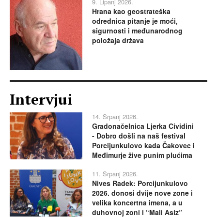
9. Lipanj 2026.
Hrana kao geostrateška
odrednica pitanje je moći,
sigurnosti i međunarodnog
položaja država
Intervjui
14. Srpanj 2026.
Gradonačelnica Ljerka Cividini
- Dobro došli na naš festival
Porcijunkulovo kada Čakovec i
Međimurje žive punim plućima
11. Srpanj 2026.
Nives Radek: Porcijunkulovo
2026. donosi dvije nove zone i
velika koncertna imena, a u
duhovnoj zoni i “Mali Asiz”