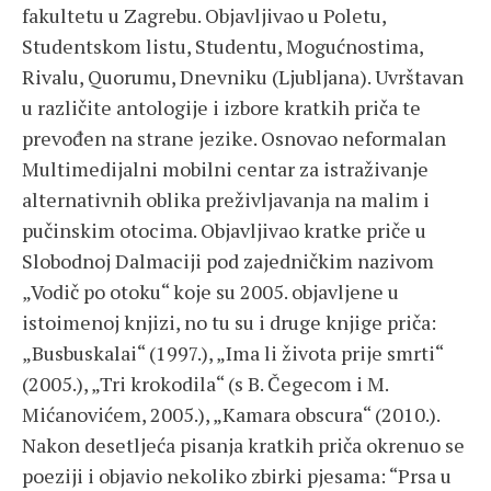
fakultetu u Zagrebu. Objavljivao u Poletu,
Studentskom listu, Studentu, Mogućnostima,
Rivalu, Quorumu, Dnevniku (Ljubljana). Uvrštavan
u različite antologije i izbore kratkih priča te
prevođen na strane jezike. Osnovao neformalan
Multimedijalni mobilni centar za istraživanje
alternativnih oblika preživljavanja na malim i
pučinskim otocima. Objavljivao kratke priče u
Slobodnoj Dalmaciji pod zajedničkim nazivom
„Vodič po otoku“ koje su 2005. objavljene u
istoimenoj knjizi, no tu su i druge knjige priča:
„Busbuskalai“ (1997.), „Ima li života prije smrti“
(2005.), „Tri krokodila“ (s B. Čegecom i M.
Mićanovićem, 2005.), „Kamara obscura“ (2010.).
Nakon desetljeća pisanja kratkih priča okrenuo se
poeziji i objavio nekoliko zbirki pjesama: “Prsa u