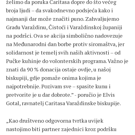
želimo da poruka Caritasa dopre do što većeg
broja ljudi – da svakodnevno podsjeća kako i
najmanji dar može značiti puno. Zahvaljujemo
Gradu Varaždinu, Čistoći i Varaždinskoj županiji
na podršci. Ova se akcija simbolično nadovezuje
na Međunarodni dan borbe protiv siromaštva, jer
solidarnost je temelj svih naših aktivnosti – od
Pučke kuhinje do volonterskih programa. Važno je
znati da 90 % donacija ostaje ovdje, u našoj
biskupiji, gdje pomaže onima kojima je
najpotrebnije. Pozivam sve – spasite kunu i
pretvorite je u dar dobrote.” - poručio je Elvis
Gotal, ravnatelj Caritasa Varaždinske biskupije.
„Kao društveno odgovorna tvrtka uvijek
nastojimo biti partner zajednici kroz podršku