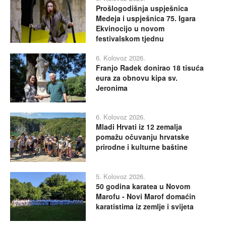
Prošlogodišnja uspješnica
Medeja i uspješnica 75. Igara
Ekvinocijo u novom
festivalskom tjednu
6. Kolovoz 2026.
Franjo Radek donirao 18 tisuća
eura za obnovu kipa sv.
Jeronima
6. Kolovoz 2026.
Mladi Hrvati iz 12 zemalja
pomažu očuvanju hrvatske
prirodne i kulturne baštine
5. Kolovoz 2026.
50 godina karatea u Novom
Marofu - Novi Marof domaćin
karatistima iz zemlje i svijeta