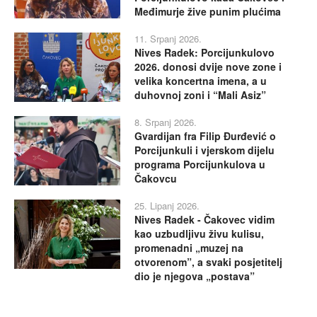
Međimurje žive punim plućima
11. Srpanj 2026.
Nives Radek: Porcijunkulovo
2026. donosi dvije nove zone i
velika koncertna imena, a u
duhovnoj zoni i “Mali Asiz”
8. Srpanj 2026.
Gvardijan fra Filip Đurđević o
Porcijunkuli i vjerskom dijelu
programa Porcijunkulova u
Čakovcu
25. Lipanj 2026.
Nives Radek - Čakovec vidim
kao uzbudljivu živu kulisu,
promenadni „muzej na
otvorenom”, a svaki posjetitelj
dio je njegova „postava”