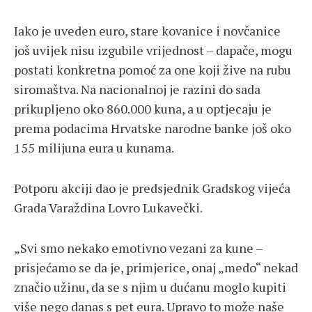
Iako je uveden euro, stare kovanice i novčanice
još uvijek nisu izgubile vrijednost – dapače, mogu
postati konkretna pomoć za one koji žive na rubu
siromaštva. Na nacionalnoj je razini do sada
prikupljeno oko 860.000 kuna, a u optjecaju je
prema podacima Hrvatske narodne banke još oko
155 milijuna eura u kunama.
Potporu akciji dao je predsjednik Gradskog vijeća
Grada Varaždina Lovro Lukavečki.
„Svi smo nekako emotivno vezani za kune –
prisjećamo se da je, primjerice, onaj „medo“ nekad
značio užinu, da se s njim u dućanu moglo kupiti
više nego danas s pet eura. Upravo to može naše