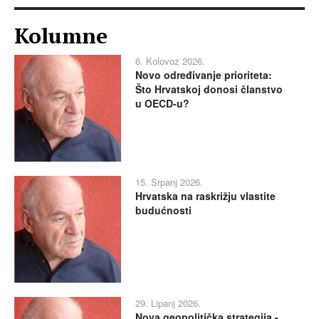
Kolumne
6. Kolovoz 2026.
Novo određivanje prioriteta:
Što Hrvatskoj donosi članstvo
u OECD-u?
15. Srpanj 2026.
Hrvatska na raskrižju vlastite
budućnosti
29. Lipanj 2026.
Nova geopolitička strategija -