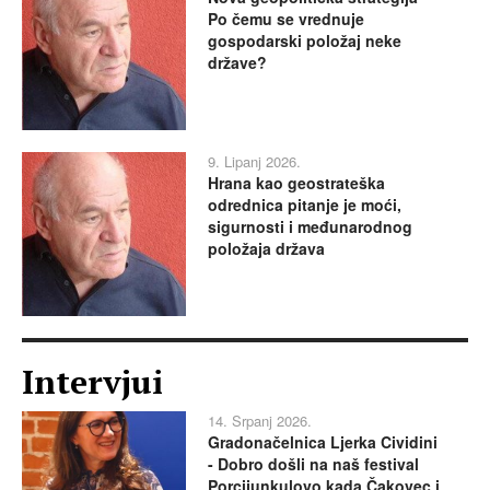
Po čemu se vrednuje
gospodarski položaj neke
države?
9. Lipanj 2026.
Hrana kao geostrateška
odrednica pitanje je moći,
sigurnosti i međunarodnog
položaja država
Intervjui
14. Srpanj 2026.
Gradonačelnica Ljerka Cividini
- Dobro došli na naš festival
Porcijunkulovo kada Čakovec i