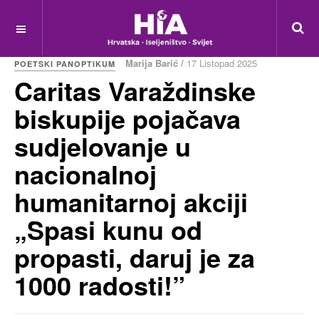
Marija Barić /
17 Listopad 2025
POETSKI PANOPTIKUM
Caritas Varaždinske
biskupije pojačava
sudjelovanje u
nacionalnoj
humanitarnoj akciji
„Spasi kunu od
propasti, daruj je za
1000 radosti!”