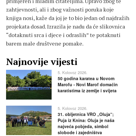
primjeren i mladim čitateljima. Upravo zbog te
zahtjevnosti, ali i zbog važnosti poruka koje
knjiga nosi, kaže da joj je to bio jedan od najdražih
projekata dosad. Izrazila je nadu da će slikovnica
“dotaknuti srca i djece i odraslih” te potaknuti
barem male društvene pomake.
Najnovije vijesti
5. Kolovoz 2026.
50 godina karatea u Novom
Marofu - Novi Marof domaćin
karatistima iz zemlje i svijeta
5. Kolovoz 2026.
31. obljetnica VRO „Oluja“;
Puja iz Knina: Oluja je naša
najveća pobjeda, simbol
slobode i zajedništva