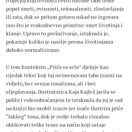
o dječjoj književnosti često navode tabu teme
poput smrti, ovisnosti, seksualnosti, zlostavljanja
ili rata, dok se pritom gotovo nikad ne izgovara
ono što je svakodnevno prisutno: smrt životinja i
klanje. Upravo to prešućivanje, istaknula je,
pokazuje koliko je nasilje prema životinjama
duboko normalizirano.
U tom kontekstu „Priča sa sela” djeluje kao
rijedak tekst koji taj neimenovani tabu iznosi na
vidjelo, bez senzacionalizma, ali i bez
uljepšavanja. Ilustratorica Kaja Kajfež javila se
publici videoobraćanjem te istaknula da joj je rad
na knjizi bio osobit izazov jer inače ilustrira priče
“lakšeg” tona, dok je ovdje trebalo vizualno
oblikovati teške teme na način koji ostaje