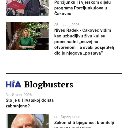
Porcijunkuli i vjerskom dijelu
programa Porcijunkulova u
Čakovcu
25. Lipanj 2026.
Nives Radek - Čakovec vidim
kao uzbudljivu živu kulisu,
promenadni „muzej na
otvorenom”, a svaki posjetitelj
dio je njegova „postava”
Blogbusters
31. Srpanj 2026.
Što je u Hrvatskoj doista
zabranjeno?
30. Srpanj 2026.
Zakon štiti bjegunce, branitelji