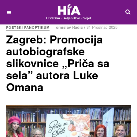
Tomislav Radić /
31 Prosinac 2025
POETSKI PANOPTIKUM
Zagreb: Promocija
autobiografske
slikovnice „Priča sa
sela” autora Luke
Omana