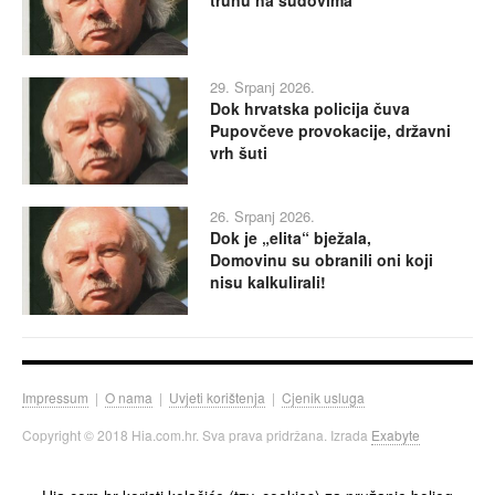
trunu na sudovima
29. Srpanj 2026.
Dok hrvatska policija čuva
Pupovčeve provokacije, državni
vrh šuti
26. Srpanj 2026.
Dok je „elita“ bježala,
Domovinu su obranili oni koji
nisu kalkulirali!
Impressum
|
O nama
|
Uvjeti korištenja
|
Cjenik usluga
Copyright © 2018 Hia.com.hr. Sva prava pridržana. Izrada
Exabyte