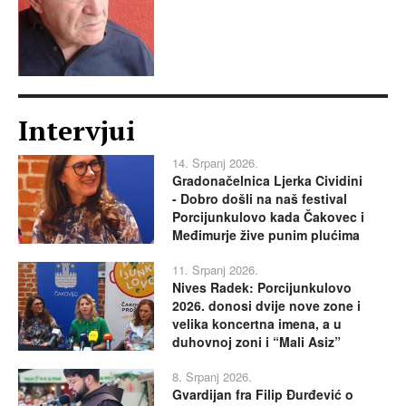
Intervjui
14. Srpanj 2026.
Gradonačelnica Ljerka Cividini
- Dobro došli na naš festival
Porcijunkulovo kada Čakovec i
Međimurje žive punim plućima
11. Srpanj 2026.
Nives Radek: Porcijunkulovo
2026. donosi dvije nove zone i
velika koncertna imena, a u
duhovnoj zoni i “Mali Asiz”
8. Srpanj 2026.
Gvardijan fra Filip Đurđević o