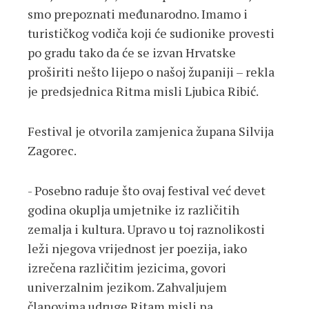
smo prepoznati međunarodno. Imamo i
turističkog vodiča koji će sudionike provesti
po gradu tako da će se izvan Hrvatske
proširiti nešto lijepo o našoj županiji – rekla
je predsjednica Ritma misli Ljubica Ribić.
Festival je otvorila zamjenica župana Silvija
Zagorec.
- Posebno raduje što ovaj festival već devet
godina okuplja umjetnike iz različitih
zemalja i kultura. Upravo u toj raznolikosti
leži njegova vrijednost jer poezija, iako
izrečena različitim jezicima, govori
univerzalnim jezikom. Zahvaljujem
članovima udruge Ritam misli na