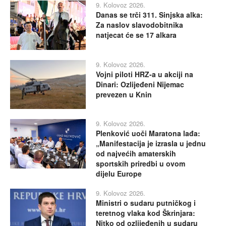
9. Kolovoz 2026.
Danas se trči 311. Sinjska alka:
Za naslov slavodobitnika
natjecat će se 17 alkara
9. Kolovoz 2026.
Vojni piloti HRZ-a u akciji na
Dinari: Ozlijeđeni Nijemac
prevezen u Knin
9. Kolovoz 2026.
Plenković uoči Maratona lađa:
„Manifestacija je izrasla u jednu
od najvećih amaterskih
sportskih priredbi u ovom
dijelu Europe
9. Kolovoz 2026.
Ministri o sudaru putničkog i
teretnog vlaka kod Škrinjara:
Nitko od ozlijeđenih u sudaru