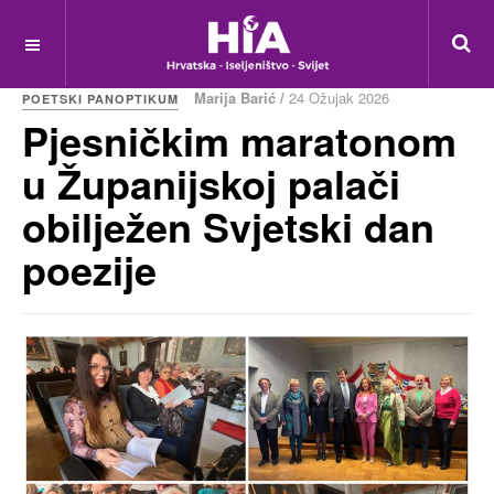
Marija Barić /
24 Ožujak 2026
POETSKI PANOPTIKUM
Pjesničkim maratonom
u Županijskoj palači
obilježen Svjetski dan
poezije