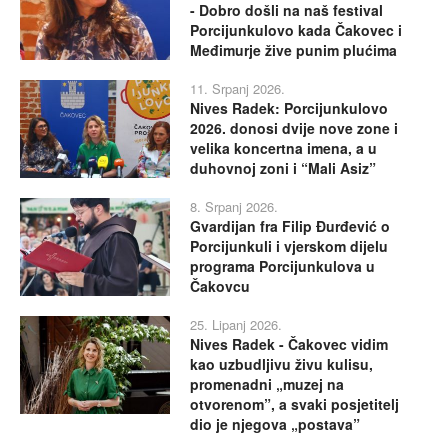
- Dobro došli na naš festival
Porcijunkulovo kada Čakovec i
Međimurje žive punim plućima
11. Srpanj 2026.
Nives Radek: Porcijunkulovo
2026. donosi dvije nove zone i
velika koncertna imena, a u
duhovnoj zoni i “Mali Asiz”
8. Srpanj 2026.
Gvardijan fra Filip Đurđević o
Porcijunkuli i vjerskom dijelu
programa Porcijunkulova u
Čakovcu
25. Lipanj 2026.
Nives Radek - Čakovec vidim
kao uzbudljivu živu kulisu,
promenadni „muzej na
otvorenom”, a svaki posjetitelj
dio je njegova „postava”