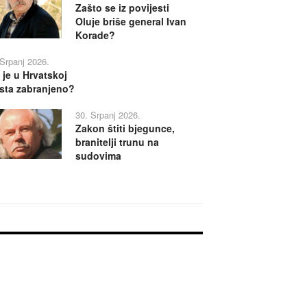
Zašto se iz povijesti
Oluje briše general Ivan
Korade?
 Srpanj 2026.
 je u Hrvatskoj
sta zabranjeno?
30. Srpanj 2026.
Zakon štiti bjegunce,
branitelji trunu na
sudovima