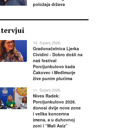
položaja država
ntervjui
14. Srpanj 2026.
Gradonačelnica Ljerka
Cividini - Dobro došli na
naš festival
Porcijunkulovo kada
Čakovec i Međimurje
žive punim plućima
11. Srpanj 2026.
Nives Radek:
Porcijunkulovo 2026.
donosi dvije nove zone
i velika koncertna
imena, a u duhovnoj
zoni i “Mali Asiz”