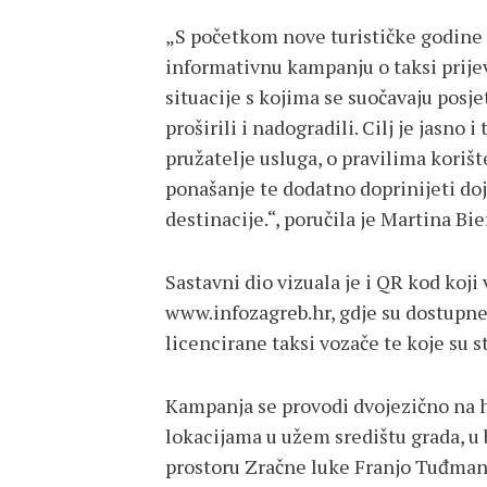
„S početkom nove turističke godine z
informativnu kampanju o taksi prij
situacije s kojima se suočavaju posj
proširili i nadogradili. Cilj je jasno 
pružatelje usluga, o pravilima koriš
ponašanje te dodatno doprinijeti do
destinacije.“, poručila je Martina B
Sastavni dio vizuala je i QR kod koji
www.infozagreb.hr, gdje su dostupn
licencirane taksi vozače te koje su 
Kampanja se provodi dvojezično na 
lokacijama u užem središtu grada, u 
prostoru Zračne luke Franjo Tuđman