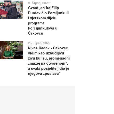
8. Srpanj 2026.
Gvardijan fra Filip
Đurđević o Porcijunkuli
i vjerskom dijelu
programa
Porcijunkulova u
Čakovcu
25. Lipanj 2026.
Nives Radek - Čakovec
vidim kao uzbudljivu
živu kulisu, promenadni
„muzej na otvorenom”,
a svaki posjetitelj dio je
njegova „postava”