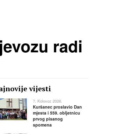
jevozu radi
jnovije vijesti
7. Kolovoz 2026.
Kuršanec proslavio Dan
mjesta i 559. obljetnicu
prvog pisanog
spomena