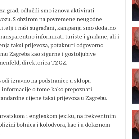
a grad, odlučili smo iznova aktivirati
evozu. S obzirom na povremene neugodne
etitelji i naši sugrađani, kampanju smo dodatno
i transparentno informirati turiste i građane, ali i
tenja taksi prijevoza, potaknuti odgovorno
jmu Zagreba kao sigurne i gostoljubive
ienenfeld, direktorica TZGZ.
 vodi izravno na podstranice u sklopu
e informacije o tome kako prepoznati
standardne cijene taksi prijevoza u Zagrebu.
hrvatskom i engleskom jeziku, na frekventnim
blizini bolnica i kolodvora, kao i u dolaznom
.