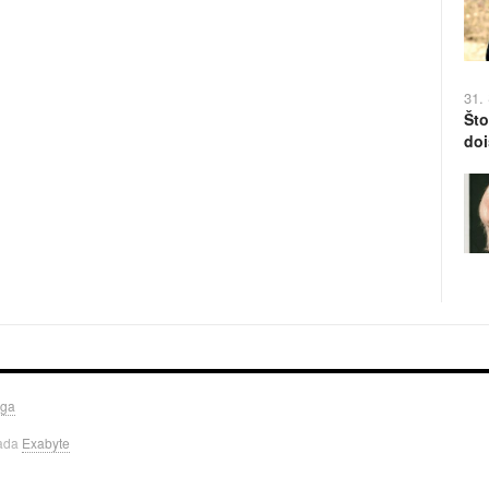
31.
Što
doi
uga
rada
Exabyte