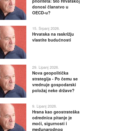
prioriteta: Što Hrvatskoj
donosi članstvo u
OECD-u?
15. Srpanj 2026.
Hrvatska na raskrižju
vlastite budućnosti
29. Lipanj 2026.
Nova geopolitička
strategija - Po čemu se
vrednuje gospodarski
položaj neke države?
9. Lipanj 2026.
Hrana kao geostrateška
odrednica pitanje je
moći, sigurnosti i
međunarodnog