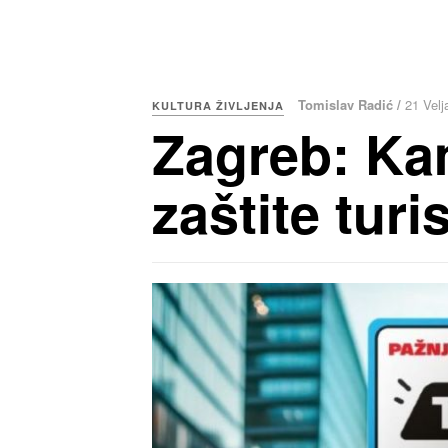
Tomislav Radić /
21 Velj
KULTURA ŽIVLJENJA
Zagreb: Kam
zaštite turi