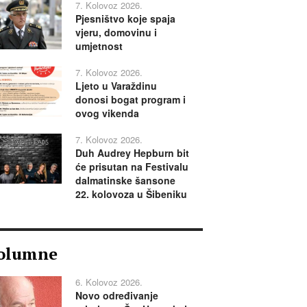
7. Kolovoz 2026.
Pjesništvo koje spaja
vjeru, domovinu i
umjetnost
7. Kolovoz 2026.
Ljeto u Varaždinu
donosi bogat program i
ovog vikenda
7. Kolovoz 2026.
Duh Audrey Hepburn bit
će prisutan na Festivalu
dalmatinske šansone
22. kolovoza u Šibeniku
olumne
6. Kolovoz 2026.
Novo određivanje