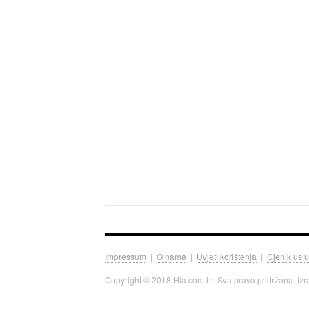
Impressum
|
O nama
|
Uvjeti korištenja
|
Cjenik usl
Copyright © 2018 Hia.com.hr. Sva prava pridržana. Iz