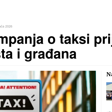
ača 2026
panja o taksi pri
sta i građana
Na