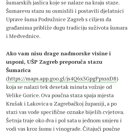
šumarskih jaslica koje se nalaze na kraju staze.
Šumarevu stazu su osmislili i postavili djelatnici
Uprave šuma Podružnice Zagreb s ciljem da
građanima približe dugu tradiciju suživota šumara
i Medvednice.
Ako vam nisu drage nadmorske visine i
usponi, UŠP Zagreb preporuča stazu
Šumarica
(
https://maps.app.goo.gl/js4Q6x3GpgPpxsxD8
)
koja se nalazi tek desetak minuta vožnje od
Velike Gorice. Ova poučna staza spaja mjesta
Krušak i Lakovica u Zagrebačkoj županiji, a po
stazi vas vode specifične oznake bijelih cvjetova.
Šetnja traje oko dva i pol sata u jednom smjeru i
vodi vas kroz šumu i vinograde. Čitajući poučne