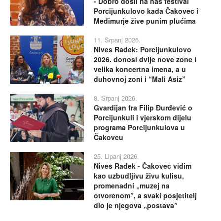
- Dobro došli na naš festival
Porcijunkulovo kada Čakovec i
Međimurje žive punim plućima
11. Srpanj 2026.
Nives Radek: Porcijunkulovo
2026. donosi dvije nove zone i
velika koncertna imena, a u
duhovnoj zoni i “Mali Asiz”
8. Srpanj 2026.
Gvardijan fra Filip Đurđević o
Porcijunkuli i vjerskom dijelu
programa Porcijunkulova u
Čakovcu
25. Lipanj 2026.
Nives Radek - Čakovec vidim
kao uzbudljivu živu kulisu,
promenadni „muzej na
otvorenom”, a svaki posjetitelj
dio je njegova „postava”