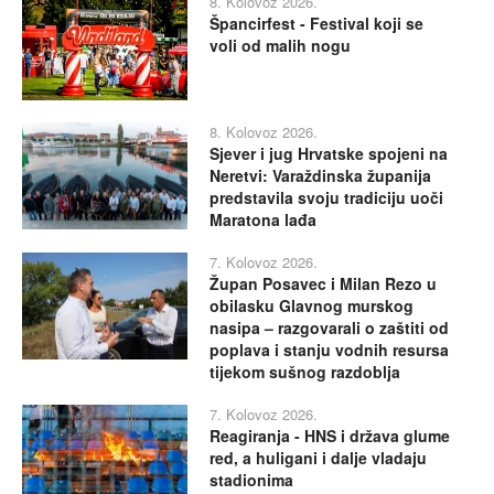
8. Kolovoz 2026.
Špancirfest - Festival koji se
voli od malih nogu
8. Kolovoz 2026.
Sjever i jug Hrvatske spojeni na
Neretvi: Varaždinska županija
predstavila svoju tradiciju uoči
Maratona lađa
7. Kolovoz 2026.
Župan Posavec i Milan Rezo u
obilasku Glavnog murskog
nasipa – razgovarali o zaštiti od
poplava i stanju vodnih resursa
tijekom sušnog razdoblja
7. Kolovoz 2026.
Reagiranja - HNS i država glume
red, a huligani i dalje vladaju
stadionima