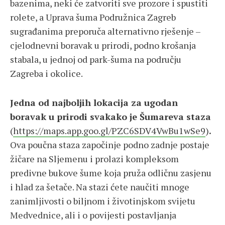
bazenima, neki će zatvoriti sve prozore i spustiti
rolete, a Uprava šuma Podružnica Zagreb
sugrađanima preporuča alternativno rješenje –
cjelodnevni boravak u prirodi, podno krošanja
stabala, u jednoj od park-šuma na području
Zagreba i okolice.
Jedna od najboljih lokacija za ugodan
boravak u prirodi svakako je Šumareva staza
(
https://maps.app.goo.gl/PZC6SDV4VwBu1wSe9
)
.
Ova poučna staza započinje podno zadnje postaje
žičare na Sljemenu i prolazi kompleksom
predivne bukove šume koja pruža odličnu zasjenu
i hlad za šetače. Na stazi ćete naučiti mnoge
zanimljivosti o biljnom i životinjskom svijetu
Medvednice, ali i o povijesti postavljanja