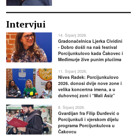
Intervjui
14. Srpanj 2026.
Gradonačelnica Ljerka Cividini
- Dobro došli na naš festival
Porcijunkulovo kada Čakovec i
Međimurje žive punim plućima
11. Srpanj 2026.
Nives Radek: Porcijunkulovo
2026. donosi dvije nove zone i
velika koncertna imena, a u
duhovnoj zoni i “Mali Asiz”
8. Srpanj 2026.
Gvardijan fra Filip Đurđević o
Porcijunkuli i vjerskom dijelu
programa Porcijunkulova u
Čakovcu