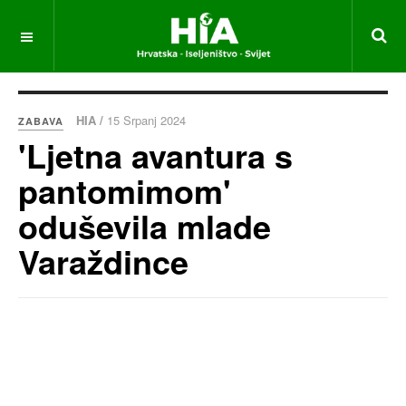
HIA /
15 Srpanj 2024
ZABAVA
'Ljetna avantura s
pantomimom'
oduševila mlade
Varaždince