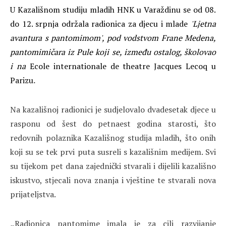
U Kazališnom studiju mladih HNK u Varaždinu se od 08.
do 12. srpnja održala radionica za djecu i mlade
'Ljetna
avantura s pantomimom', pod vodstvom Frane Medena,
pantomimičara iz Pule koji se, između ostalog, školovao
i na
Ecole internationale de theatre Jacques Lecoq u
Parizu
.
Na kazališnoj radionici je sudjelovalo dvadesetak djece u
rasponu od šest do petnaest godina starosti, što
redovnih polaznika Kazališnog studija mladih, što onih
koji su se tek prvi puta susreli s kazališnim medijem. Svi
su tijekom pet dana zajednički stvarali i dijelili kazališno
iskustvo, stjecali nova znanja i vještine te stvarali nova
prijateljstva.
„
Radionica pantomime imala je za cilj razvijanje