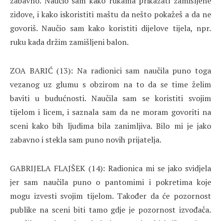
zabavno. Naučio sam kako rukama prikazati zamišljene
zidove, i kako iskoristiti maštu da nešto pokažeš a da ne
govoriš. Naučio sam kako koristiti dijelove tijela, npr.
ruku kada držim zamišljeni balon.
ZOA BARIĆ (13): Na radionici sam naučila puno toga
vezanog uz glumu s obzirom na to da se time želim
baviti u budućnosti. Naučila sam se koristiti svojim
tijelom i licem, i saznala sam da ne moram govoriti na
sceni kako bih ljudima bila zanimljiva. Bilo mi je jako
zabavno i stekla sam puno novih prijatelja.
GABRIJELA FLAJŠEK (14): Radionica mi se jako svidjela
jer sam naučila puno o pantomimi i pokretima koje
mogu izvesti svojim tijelom. Također da će pozornost
publike na sceni biti tamo gdje je pozornost izvođača.