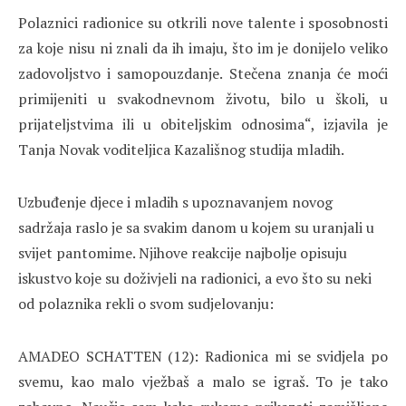
Polaznici radionice su otkrili nove talente i sposobnosti
za koje nisu ni znali da ih imaju, što im je donijelo veliko
zadovoljstvo i samopouzdanje. Stečena znanja će moći
primijeniti u svakodnevnom životu, bilo u školi, u
prijateljstvima ili u obiteljskim odnosima“, izjavila je
Tanja Novak voditeljica Kazališnog studija mladih.
Uzbuđenje djece i mladih s upoznavanjem novog
sadržaja raslo je sa svakim danom u kojem su uranjali u
svijet pantomime. Njihove reakcije najbolje opisuju
iskustvo koje su doživjeli na radionici, a evo što su neki
od polaznika rekli o svom sudjelovanju:
AMADEO SCHATTEN (12): Radionica mi se svidjela po
svemu, kao malo vježbaš a malo se igraš. To je tako