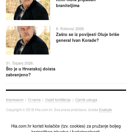
braniteljima
6. Kolovoz 2026.
Zašto se iz povijesti Oluje briše
general Ivan Korade?
31. Srpanj 2026.
Što je u Hrvatskoj doista
zabranjeno?
Impressum
|
O nama
|
Uvjeti korištenja
|
Cjenik usluga
Copyright © 2018 Hia.com.hr. Sva prava pridržana. Izrada
Exabyte
Hia.com.hr koristi kolačiće (tzv. cookies) za pružanje boljeg
korisničkog iskustva i funkcionalnosti.