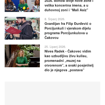
2026. donosi dvije nove zone i
velika koncertna imena, a u
duhovnoj zoni i “Mali Asiz”
8. Srpanj 2026.
Gvardijan fra Filip Đurđević o
Porcijunkuli i vjerskom dijelu
programa Porcijunkulova u
Čakovcu
25. Lipanj 2026.
Nives Radek - Čakovec vidim
kao uzbudljivu živu kulisu,
promenadni „muzej na
otvorenom”, a svaki posjetitelj
dio je njegova „postava”