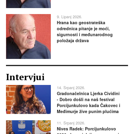
9. Lipanj 2026.
Hrana kao geostrateška
odrednica pitanje je moći,
sigurnosti i međunarodnog
položaja država
Intervjui
14. Srpanj 2026.
Gradonačelnica Ljerka Cividini
- Dobro došli na naš festival
Porcijunkulovo kada Čakovec i
Međimurje žive punim plućima
11. Srpanj 2026.
Nives Radek: Porcijunkulovo