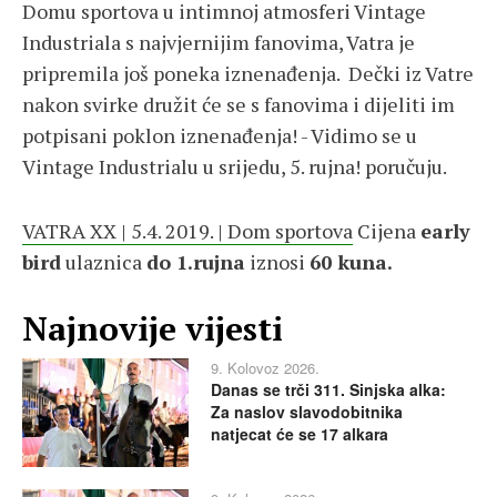
Domu sportova u intimnoj atmosferi Vintage
Industriala s najvjernijim fanovima, Vatra je
pripremila još poneka iznenađenja. Dečki iz Vatre
nakon svirke družit će se s fanovima i dijeliti im
potpisani poklon iznenađenja! - Vidimo se u
Vintage Industrialu u srijedu, 5. rujna! poručuju.
VATRA XX | 5.4. 2019. | Dom sportova
Cijena
early
bird
ulaznica
do 1.rujna
iznosi
60 kuna.
Najnovije vijesti
9. Kolovoz 2026.
Danas se trči 311. Sinjska alka:
Za naslov slavodobitnika
natjecat će se 17 alkara