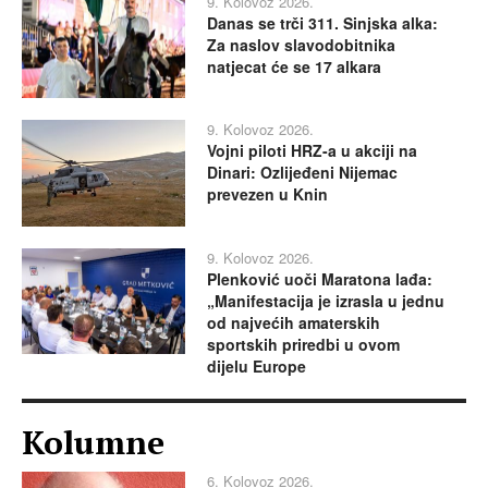
9. Kolovoz 2026.
Danas se trči 311. Sinjska alka:
Za naslov slavodobitnika
natjecat će se 17 alkara
9. Kolovoz 2026.
Vojni piloti HRZ-a u akciji na
Dinari: Ozlijeđeni Nijemac
prevezen u Knin
9. Kolovoz 2026.
Plenković uoči Maratona lađa:
„Manifestacija je izrasla u jednu
od najvećih amaterskih
sportskih priredbi u ovom
dijelu Europe
Kolumne
6. Kolovoz 2026.