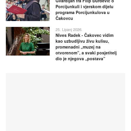
Gvardijan fra Filip Đurđević o
Porcijunkuli i vjerskom dijelu
programa Porcijunkulova u
Čakovcu
25. Lipanj 2026.
Nives Radek - Čakovec vidim
kao uzbudljivu živu kulisu,
promenadni „muzej na
otvorenom”, a svaki posjetitelj
dio je njegova „postava”