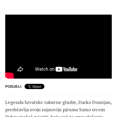
PODIJELI:
Legenda hrvatske zabavne glazbe, Darko Domijan,
predstavlja svoju najnoviju pjesmu Samo srcem
ljubav možeš mjeriti, koja već na prvo slušanje