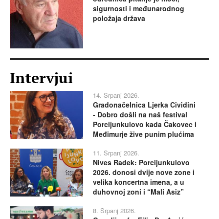
sigurnosti i međunarodnog
položaja država
Intervjui
14. Srpanj 2026.
Gradonačelnica Ljerka Cividini
- Dobro došli na naš festival
Porcijunkulovo kada Čakovec i
Međimurje žive punim plućima
11. Srpanj 2026.
Nives Radek: Porcijunkulovo
2026. donosi dvije nove zone i
velika koncertna imena, a u
duhovnoj zoni i “Mali Asiz”
8. Srpanj 2026.