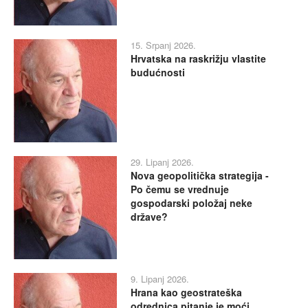
15. Srpanj 2026.
Hrvatska na raskrižju vlastite
budućnosti
29. Lipanj 2026.
Nova geopolitička strategija -
Po čemu se vrednuje
gospodarski položaj neke
države?
9. Lipanj 2026.
Hrana kao geostrateška
odrednica pitanje je moći,