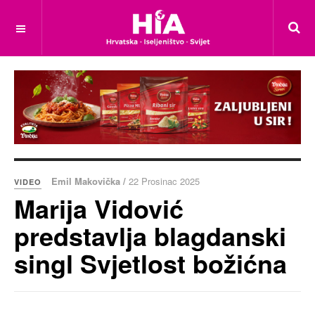
Emil Makovička /
22 Prosinac 2025
VIDEO
Marija Vidović
predstavlja blagdanski
singl Svjetlost božićna