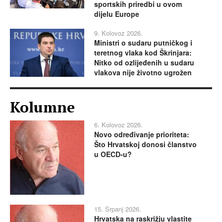
sportskih priredbi u ovom
dijelu Europe
9. Kolovoz 2026.
Ministri o sudaru putničkog i
teretnog vlaka kod Škrinjara:
Nitko od ozlijeđenih u sudaru
vlakova nije životno ugrožen
Kolumne
6. Kolovoz 2026.
Novo određivanje prioriteta:
Što Hrvatskoj donosi članstvo
u OECD-u?
15. Srpanj 2026.
Hrvatska na raskrižju vlastite