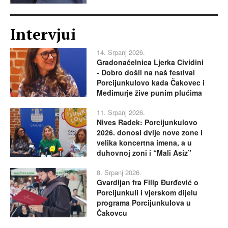
Intervjui
14. Srpanj 2026.
Gradonačelnica Ljerka Cividini
- Dobro došli na naš festival
Porcijunkulovo kada Čakovec i
Međimurje žive punim plućima
11. Srpanj 2026.
Nives Radek: Porcijunkulovo
2026. donosi dvije nove zone i
velika koncertna imena, a u
duhovnoj zoni i “Mali Asiz”
8. Srpanj 2026.
Gvardijan fra Filip Đurđević o
Porcijunkuli i vjerskom dijelu
programa Porcijunkulova u
Čakovcu