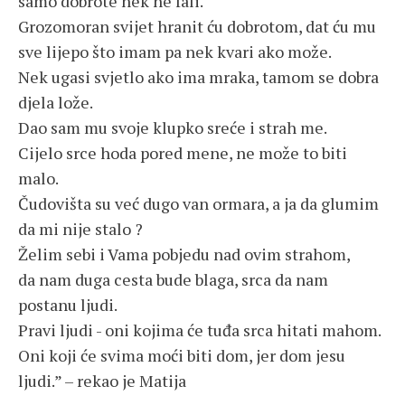
samo dobrote nek ne fali.
Grozomoran svijet hranit ću dobrotom, dat ću mu
sve lijepo što imam pa nek kvari ako može.
Nek ugasi svjetlo ako ima mraka, tamom se dobra
djela lože.
Dao sam mu svoje klupko sreće i strah me.
Cijelo srce hoda pored mene, ne može to biti
malo.
Čudovišta su već dugo van ormara, a ja da glumim
da mi nije stalo ?
Želim sebi i Vama pobjedu nad ovim strahom,
da nam duga cesta bude blaga, srca da nam
postanu ljudi.
Pravi ljudi - oni kojima će tuđa srca hitati mahom.
Oni koji će svima moći biti dom, jer dom jesu
ljudi.” – rekao je Matija