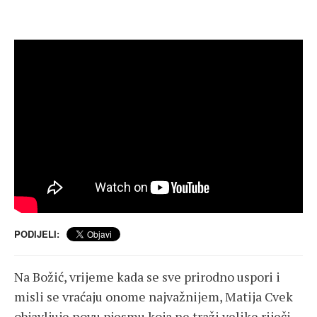
ž
PODIJELI:
Na Božić, vrijeme kada se sve prirodno uspori i
misli se vraćaju onome najvažnijem, Matija Cvek
objavljuje novu pjesmu koja ne traži velike riječi