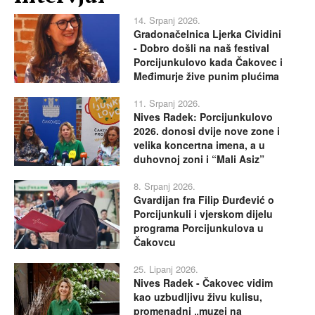
14. Srpanj 2026.
Gradonačelnica Ljerka Cividini
- Dobro došli na naš festival
Porcijunkulovo kada Čakovec i
Međimurje žive punim plućima
11. Srpanj 2026.
Nives Radek: Porcijunkulovo
2026. donosi dvije nove zone i
velika koncertna imena, a u
duhovnoj zoni i “Mali Asiz”
8. Srpanj 2026.
Gvardijan fra Filip Đurđević o
Porcijunkuli i vjerskom dijelu
programa Porcijunkulova u
Čakovcu
25. Lipanj 2026.
Nives Radek - Čakovec vidim
kao uzbudljivu živu kulisu,
promenadni „muzej na