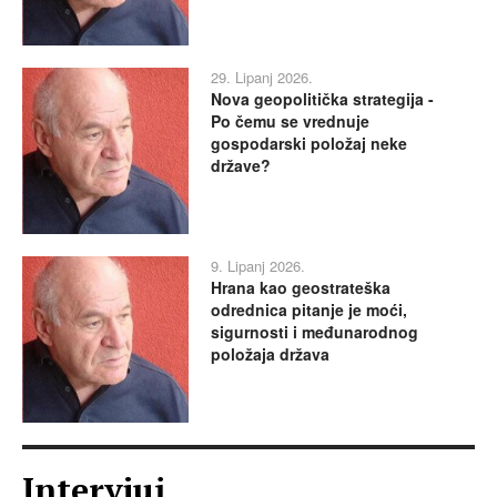
29. Lipanj 2026.
Nova geopolitička strategija -
Po čemu se vrednuje
gospodarski položaj neke
države?
9. Lipanj 2026.
Hrana kao geostrateška
odrednica pitanje je moći,
sigurnosti i međunarodnog
položaja država
Intervjui