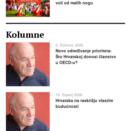
voli od malih nogu
Kolumne
6. Kolovoz 2026.
Novo određivanje prioriteta:
Što Hrvatskoj donosi članstvo
u OECD-u?
15. Srpanj 2026.
Hrvatska na raskrižju vlastite
budućnosti