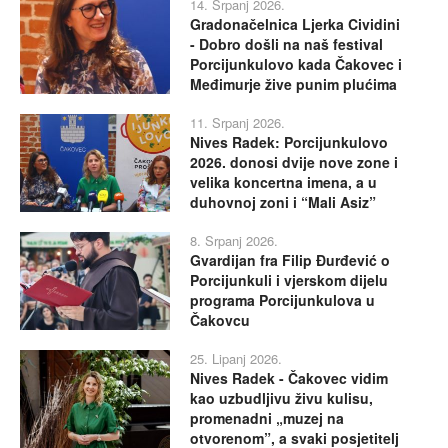
14. Srpanj 2026.
Gradonačelnica Ljerka Cividini
- Dobro došli na naš festival
Porcijunkulovo kada Čakovec i
Međimurje žive punim plućima
11. Srpanj 2026.
Nives Radek: Porcijunkulovo
2026. donosi dvije nove zone i
velika koncertna imena, a u
duhovnoj zoni i “Mali Asiz”
8. Srpanj 2026.
Gvardijan fra Filip Đurđević o
Porcijunkuli i vjerskom dijelu
programa Porcijunkulova u
Čakovcu
25. Lipanj 2026.
Nives Radek - Čakovec vidim
kao uzbudljivu živu kulisu,
promenadni „muzej na
otvorenom”, a svaki posjetitelj