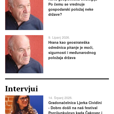
Po čemu se vrednuje
gospodarski položaj neke
države?
9. Lipanj 2026.
Hrana kao geostrateška
odrednica pitanje je moći,
sigurnosti i međunarodnog
položaja država
Intervjui
14. Srpanj 2026.
Gradonačelnica Ljerka Cividini
- Dobro došli na naš festival
Porcijunkulovo kada Čakovec i