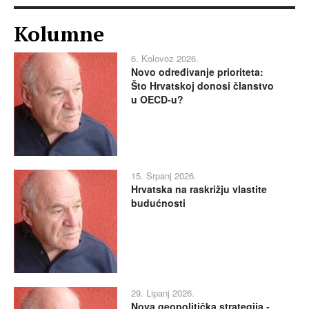
Kolumne
6. Kolovoz 2026.
Novo određivanje prioriteta:
Što Hrvatskoj donosi članstvo
u OECD-u?
15. Srpanj 2026.
Hrvatska na raskrižju vlastite
budućnosti
29. Lipanj 2026.
Nova geopolitička strategija -