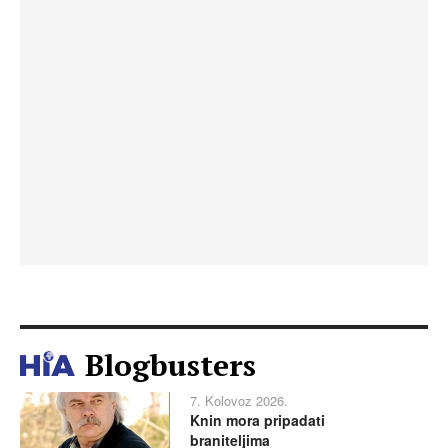
Blogbusters
7. Kolovoz 2026.
Knin mora pripadati
braniteljima