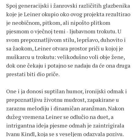
Spoj generacijski i žanrovski različitih glazbenika
koje je Leiner okupio oko ovog projekta rezultirao
je neobičnom, pitkom, ali nipošto plitkom
pjesmom o vječnoj temi - ljubavnom trokutu. U
svom prepoznatljivom stilu, lepršavo, duhovito i
sa žaokom, Leiner otvara prostor priči u kojoj je
muškarcu u trokutu: velikodušno voli obje žene,
dok one čekaju i potajno se nadaju da će ona druga
prestati biti dio priče.
One i ja donosi suptilan humor, ironijski odmak i
prepoznatljivu životnu mudrost, zapakirane u
zaraznu melodiju i dinamičan aranžman. Nakon
dužeg vremena Leiner se odlučio na duet, a
intrigantna ideja pjesme odmah je zaintrigirala
Ivanu Kindl, koja se s veseljem odazvala pozivu.