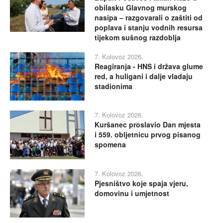
obilasku Glavnog murskog
nasipa – razgovarali o zaštiti od
poplava i stanju vodnih resursa
tijekom sušnog razdoblja
7. Kolovoz 2026.
Reagiranja - HNS i država glume
red, a huligani i dalje vladaju
stadionima
7. Kolovoz 2026.
Kuršanec proslavio Dan mjesta
i 559. obljetnicu prvog pisanog
spomena
7. Kolovoz 2026.
Pjesništvo koje spaja vjeru,
domovinu i umjetnost