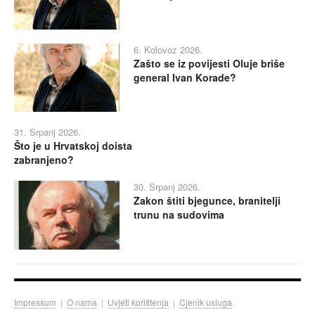
6. Kolovoz 2026.
Zašto se iz povijesti Oluje briše
general Ivan Korade?
31. Srpanj 2026.
Što je u Hrvatskoj doista
zabranjeno?
30. Srpanj 2026.
Zakon štiti bjegunce, branitelji
trunu na sudovima
Impressum
|
O nama
|
Uvjeti korištenja
|
Cjenik usluga