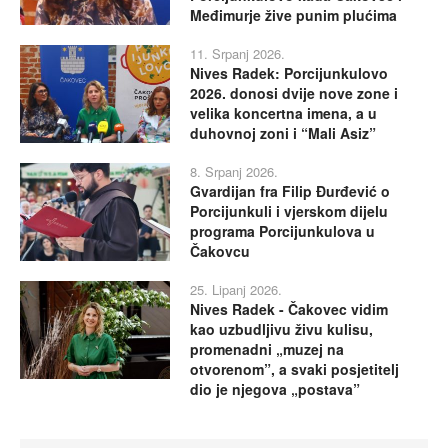
Međimurje žive punim plućima
11. Srpanj 2026.
Nives Radek: Porcijunkulovo
2026. donosi dvije nove zone i
velika koncertna imena, a u
duhovnoj zoni i “Mali Asiz”
8. Srpanj 2026.
Gvardijan fra Filip Đurđević o
Porcijunkuli i vjerskom dijelu
programa Porcijunkulova u
Čakovcu
25. Lipanj 2026.
Nives Radek - Čakovec vidim
kao uzbudljivu živu kulisu,
promenadni „muzej na
otvorenom”, a svaki posjetitelj
dio je njegova „postava”