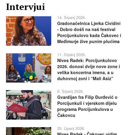
Intervjui
14. Srpanj 2026.
Gradonačelnica Ljerka Cividini
- Dobro došli na naš festival
Porcijunkulovo kada Čakovec i
Međimurje žive punim plućima
11. Srpanj 2026.
Nives Radek: Porcijunkulovo
2026. donosi dvije nove zone i
velika koncertna imena, a u
duhovnoj zoni i “Mali Asiz”
8. Srpanj 2026.
Gvardijan fra Filip Đurđević o
Porcijunkuli i vjerskom dijelu
programa Porcijunkulova u
Čakovcu
25. Lipanj 2026.
Nives Radek - Čakovec vidim