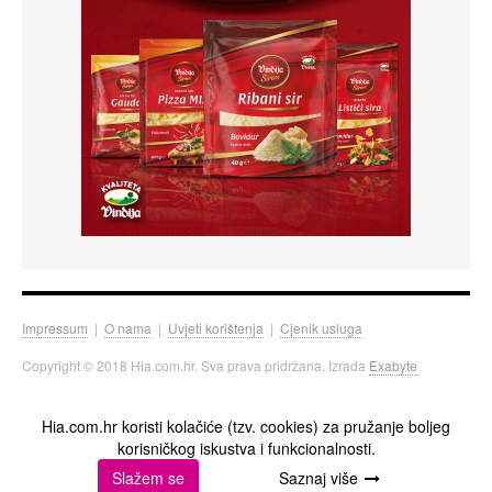
Impressum
|
O nama
|
Uvjeti korištenja
|
Cjenik usluga
Copyright © 2018 Hia.com.hr. Sva prava pridržana. Izrada
Exabyte
Hia.com.hr koristi kolačiće (tzv. cookies) za pružanje boljeg
korisničkog iskustva i funkcionalnosti.
Slažem se
Saznaj više