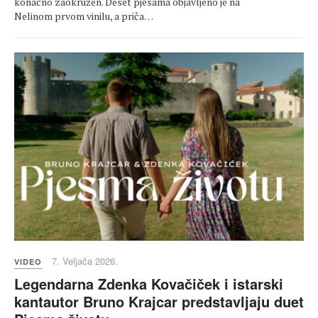
konačno zaokružen. Deset pjesama objavljeno je na
Nelinom prvom vinilu, a priča…
7. Veljača 2026.
VIDEO
Legendarna Zdenka Kovačiček i istarski
kantautor Bruno Krajcar predstavljaju duet