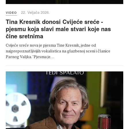
22. Veljača 2026.
VIDEO
Tina Kresnik donosi Cvijeće sreće -
pjesmu koja slavi male stvari koje nas
čine sretnima
Cvijeće sreće nova je pjesma Tine Kresnik, jedne od
najprepoznatljivijih vokalistica na glazbenoj sceni i članice
Parnog Valjka. "Pjesma je…