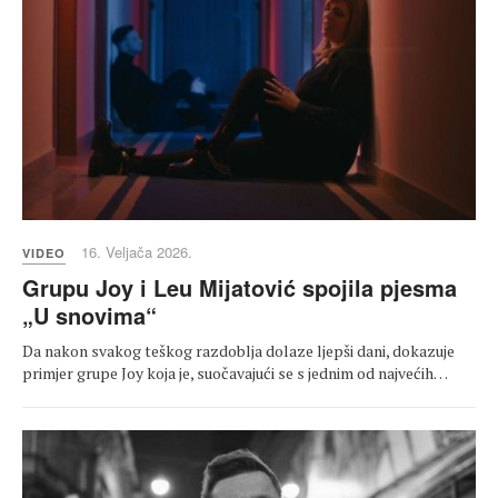
16. Veljača 2026.
VIDEO
Grupu Joy i Leu Mijatović spojila pjesma
„U snovima“
Da nakon svakog teškog razdoblja dolaze ljepši dani, dokazuje
primjer grupe Joy koja je, suočavajući se s jednim od najvećih…