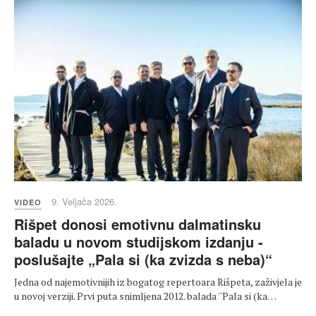
9. Veljača 2026.
VIDEO
Rišpet donosi emotivnu dalmatinsku
baladu u novom studijskom izdanju -
poslušajte „Pala si (ka zvizda s neba)“
Jedna od najemotivnijih iz bogatog repertoara Rišpeta, zaživjela je
u novoj verziji. Prvi puta snimljena 2012. balada ''Pala si (ka…