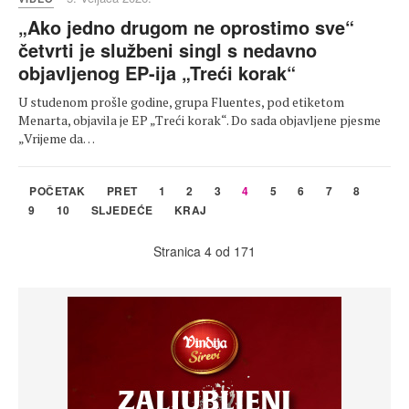
„Ako jedno drugom ne oprostimo sve“
četvrti je službeni singl s nedavno
objavljenog EP-ija „Treći korak“
U studenom prošle godine, grupa Fluentes, pod etiketom
Menarta, objavila je EP „Treći korak“. Do sada objavljene pjesme
„Vrijeme da…
POČETAK
PRET
1
2
3
4
5
6
7
8
9
10
SLJEDEĆE
KRAJ
Stranica 4 od 171