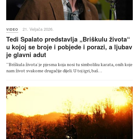
21. Veljača 2026.
VIDEO
Tedi Spalato predstavlja „Briškulu života“
u kojoj se broje i pobjede i porazi, a ljubav
je glavni adut
"'Briškula života' je pjesma koja nosi tu simboliku karata, onih koje
nam život svakome drugačije dijeli. U toj igri, baš…