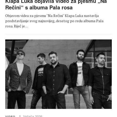
Klapa Luka objavila video za pjesmu „Na
Rečini“ s albuma Pala rosa
Objavom videa za pjesmu "Na Rečini" Klapa Luka nastavlja
predstavljanje svog najnovijeg, desetog po redu albuma Pala
rosa. Riječ je…
5. Veljača 2026.
VIDEO