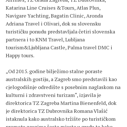
Katarina Line Cruises &Tours, Atlas Plus,
Navigare Yachting, Bagatin Clinic, Aronda
Adriana Travel i Olivari, dok su slovensku
turističku ponudu predstavljala četiri slovenska
partnera i to KNM Travel, Lubljana
tourism&Ljubljana Castle, Palma travel DMC i
Happy tours.
„Od 2015. godine bilježimo stalne poraste
australskih gostiju, a Zagreb smo predstavili kao
cjelogodišnje odredište s posebnim naglaskom na
kulturni i zdravstveni turizam“, izjavila je
direktorica TZ Zagreba Martina Bienenfeld, dok
je direktorica TZ Dubrovnika Romana Vlašić
istaknula kako australsko tržište po turističkom
prometu zauzima šesto mjesto u gradu te kako