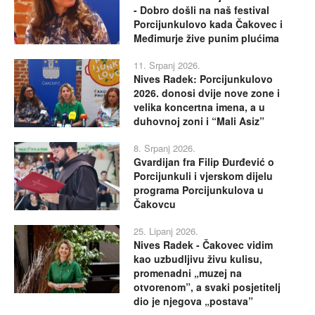
- Dobro došli na naš festival
Porcijunkulovo kada Čakovec i
Međimurje žive punim plućima
11. Srpanj 2026.
Nives Radek: Porcijunkulovo
2026. donosi dvije nove zone i
velika koncertna imena, a u
duhovnoj zoni i “Mali Asiz”
8. Srpanj 2026.
Gvardijan fra Filip Đurđević o
Porcijunkuli i vjerskom dijelu
programa Porcijunkulova u
Čakovcu
25. Lipanj 2026.
Nives Radek - Čakovec vidim
kao uzbudljivu živu kulisu,
promenadni „muzej na
otvorenom”, a svaki posjetitelj
dio je njegova „postava”