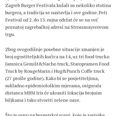
Zagreb Burger Festivala kušali su nekoliko stotina
burgera, a tradicija se nastavlja i ove godine. Peti
Festival od 2. do 13. rujna održat će se na već
poznatoj zagrebačkoj adresi na Strossmayerovom
trgu.
Zbog ovogodišnje posebne situacije smanjen je
broj ugostiteljskih kućica na 14, uz tri food trucka:
Jamnica Gemišt&Nacho truck, Staropramen Food
Truck by RougeMarin i Hug&Punch Coffe truck
(27 prošle godine). Kako bi se posjetiteljima,
sukladno epidemiološkim mjerama, osigurala
distanca MBM Iris će ukrasiti lokaciju brojnim
biljkama i tako stvoriti zelene oaze.
Što je novo na burgerskoj sceni, koje je sastojke