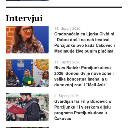
Intervjui
14. Srpanj 2026.
Gradonačelnica Ljerka Cividini
- Dobro došli na naš festival
Porcijunkulovo kada Čakovec i
Međimurje žive punim plućima
11. Srpanj 2026.
Nives Radek: Porcijunkulovo
2026. donosi dvije nove zone i
velika koncertna imena, a u
duhovnoj zoni i “Mali Asiz”
8. Srpanj 2026.
Gvardijan fra Filip Đurđević o
Porcijunkuli i vjerskom dijelu
programa Porcijunkulova u
Čakovcu