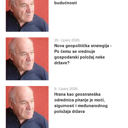
budućnosti
29. Lipanj 2026.
Nova geopolitička strategija -
Po čemu se vrednuje
gospodarski položaj neke
države?
9. Lipanj 2026.
Hrana kao geostrateška
odrednica pitanje je moći,
sigurnosti i međunarodnog
položaja država