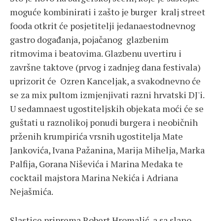
moguće kombinirati i zašto je burger kralj street
fooda otkrit će posjetitelji jedanaestodnevnog
gastro događanja, pojačanog glazbenim
ritmovima i beatovima. Glazbenu uvertiru i
završne taktove (prvog i zadnjeg dana festivala)
uprizorit će Ozren Kanceljak, a svakodnevno će
se za mix pultom izmjenjivati razni hrvatski DJ'i.
U sedamnaest ugostiteljskih objekata moći će se
guštati u raznolikoj ponudi burgera i neobičnih
prženih krumpirića vrsnih ugostitelja Mate
Jankovića, Ivana Pažanina, Marija Mihelja, Marka
Palfija, Gorana Niševića i Marina Medaka te
cocktail majstora Marina Nekića i Adriana
Nejašmića.
Slastice priprema Robert Hromalić, a sa slano