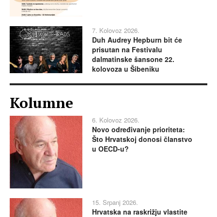
7. Kolovoz 2026.
Duh Audrey Hepburn bit će
prisutan na Festivalu
dalmatinske šansone 22.
kolovoza u Šibeniku
Kolumne
6. Kolovoz 2026.
Novo određivanje prioriteta:
Što Hrvatskoj donosi članstvo
u OECD-u?
15. Srpanj 2026.
Hrvatska na raskrižju vlastite