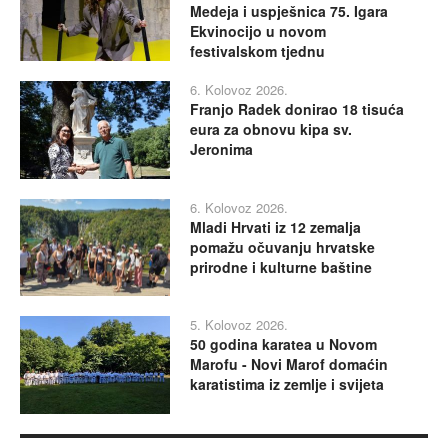
Medeja i uspješnica 75. Igara
Ekvinocijo u novom
festivalskom tjednu
6. Kolovoz 2026.
Franjo Radek donirao 18 tisuća
eura za obnovu kipa sv.
Jeronima
6. Kolovoz 2026.
Mladi Hrvati iz 12 zemalja
pomažu očuvanju hrvatske
prirodne i kulturne baštine
5. Kolovoz 2026.
50 godina karatea u Novom
Marofu - Novi Marof domaćin
karatistima iz zemlje i svijeta