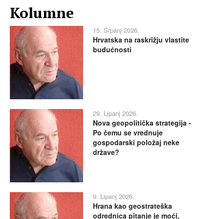
Kolumne
15. Srpanj 2026.
Hrvatska na raskrižju vlastite
budućnosti
29. Lipanj 2026.
Nova geopolitička strategija -
Po čemu se vrednuje
gospodarski položaj neke
države?
9. Lipanj 2026.
Hrana kao geostrateška
odrednica pitanje je moći,