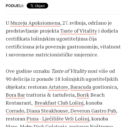
PODIJELI:
U
Muzeju Apoksiomena
, 27. svibnja, održano je
predstavljanje projekta
Taste of Vitality
i dodjela
certifikata lošinjskim ugostiteljima čija
certificirana jela povezuju gastronomiju, vitalnost
i suvremene nutricionističke smjernice.
Ove godine oznaku
Taste of Vitality
nosi više od
90 delicija iz ponude 18 lošinjskih ugostiteljskih
objekata: restoran
Artatore
,
Baracuda
gostionica,
Bora Bar
trattoria & tartuferia,
Borik
Beach
Restaurant,
Breakfast Club Lošinj
, konoba
Corrado
,
Diana Steakhouse
,
Deveron Gastro Pub
,
restoran
Pinia - Lječilište Veli Lošinj
, konoba
Mare
,
Moby Dick
Gelateria, restoran
Noštromo
,