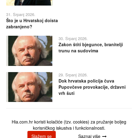
31. Srpanj 2026.
Što je u Hrvatskoj doista
zabranjeno?
30. Srpanj 2026.
Zakon štiti bjegunce, branitelji
trunu na sudovima
29. Srpanj 2026.
Dok hrvatska policija čuva
Pupovčeve provokacije, državni
vrh šuti
Hia.com.hr koristi kolačiće (tzv. cookies) za pružanje boljeg
Impressum
|
O nama
|
Uvjeti korištenja
|
Cjenik usluga
korisničkog iskustva i funkcionalnosti.
Copyright © 2018 Hia.com.hr. Sva prava pridržana. Izrada
Exabyte
Slažem se
Saznaj više