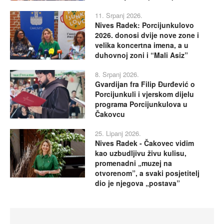
11. Srpanj 2026.
Nives Radek: Porcijunkulovo
2026. donosi dvije nove zone i
velika koncertna imena, a u
duhovnoj zoni i “Mali Asiz”
8. Srpanj 2026.
Gvardijan fra Filip Đurđević o
Porcijunkuli i vjerskom dijelu
programa Porcijunkulova u
Čakovcu
25. Lipanj 2026.
Nives Radek - Čakovec vidim
kao uzbudljivu živu kulisu,
promenadni „muzej na
otvorenom”, a svaki posjetitelj
dio je njegova „postava”