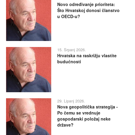
Novo određivanje prioriteta:
Što Hrvatskoj donosi članstvo
u OECD-u?
15. Srpanj 2026.
Hrvatska na raskrižju vlastite
budućnosti
29. Lipanj 2026.
Nova geopolitička strategija -
Po čemu se vrednuje
gospodarski položaj neke
države?