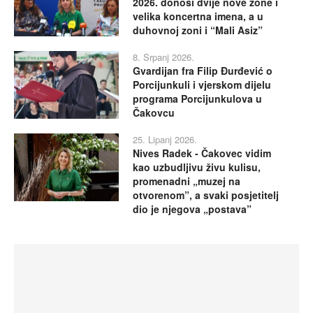
2026. donosi dvije nove zone i
velika koncertna imena, a u
duhovnoj zoni i “Mali Asiz”
8. Srpanj 2026.
Gvardijan fra Filip Đurđević o
Porcijunkuli i vjerskom dijelu
programa Porcijunkulova u
Čakovcu
25. Lipanj 2026.
Nives Radek - Čakovec vidim
kao uzbudljivu živu kulisu,
promenadni „muzej na
otvorenom”, a svaki posjetitelj
dio je njegova „postava”