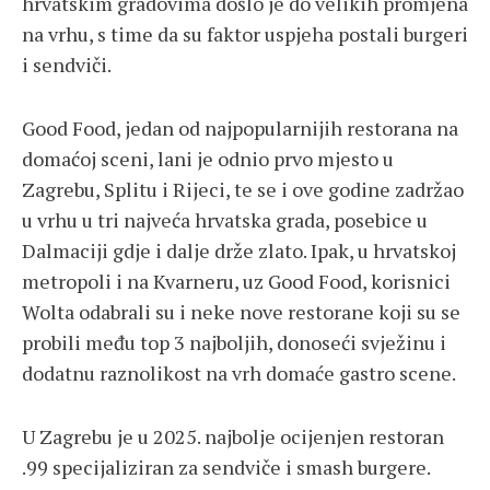
hrvatskim gradovima došlo je do velikih promjena
na vrhu, s time da su faktor uspjeha postali burgeri
i sendviči.
Good Food, jedan od najpopularnijih restorana na
domaćoj sceni, lani je odnio prvo mjesto u
Zagrebu, Splitu i Rijeci, te se i ove godine zadržao
u vrhu u tri najveća hrvatska grada, posebice u
Dalmaciji gdje i dalje drže zlato. Ipak, u hrvatskoj
metropoli i na Kvarneru, uz Good Food, korisnici
Wolta odabrali su i neke nove restorane koji su se
probili među top 3 najboljih, donoseći svježinu i
dodatnu raznolikost na vrh domaće gastro scene.
U Zagrebu je u 2025. najbolje ocijenjen restoran
.99 specijaliziran za sendviče i smash burgere.