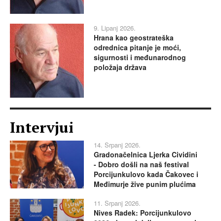
9. Lipanj 2026.
Hrana kao geostrateška
odrednica pitanje je moći,
sigurnosti i međunarodnog
položaja država
Intervjui
14. Srpanj 2026.
Gradonačelnica Ljerka Cividini
- Dobro došli na naš festival
Porcijunkulovo kada Čakovec i
Međimurje žive punim plućima
11. Srpanj 2026.
Nives Radek: Porcijunkulovo