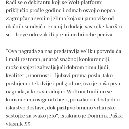
Radi se o debitantu koji se Wolt platformi
priključio prošle godine i odmah osvojio nepca
Zagrepčana svojim jelima koja su puno više od
običnih sendviča jer u njih dodaju sastojke kao što
su rib eye odrezak ili premium brioche peciva.
“Ova nagrada za nas predstavlja veliku potvrdu da
i mali restoran, unatoč snažnoj konkurenciji,
može uspjeti zahvaljujući dobrom timu ljudi,
kvaliteti, upornosti i ljubavi prema poslu. Iako
poslujemo tek dvije i pol godine, ovo je naša prva
nagrada, a kroz suradnju s Woltom trudimo se
korisnicima osigurati brzo, pouzdano i dosljedno
iskustvo dostave, dok pažljivo biramo vrhunske
sastojke za svako jelo”, istaknuo je Dominik Paška
vlasnik .99.