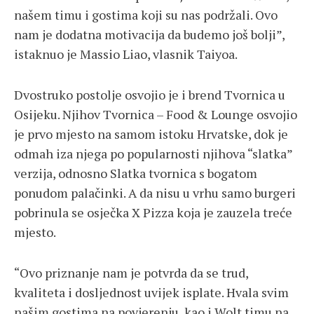
našem timu i gostima koji su nas podržali. Ovo
nam je dodatna motivacija da budemo još bolji”,
istaknuo je Massio Liao, vlasnik Taiyoa.
Dvostruko postolje osvojio je i brend Tvornica u
Osijeku. Njihov Tvornica – Food & Lounge osvojio
je prvo mjesto na samom istoku Hrvatske, dok je
odmah iza njega po popularnosti njihova “slatka”
verzija, odnosno Slatka tvornica s bogatom
ponudom palačinki. A da nisu u vrhu samo burgeri
pobrinula se osječka X Pizza koja je zauzela treće
mjesto.
“Ovo priznanje nam je potvrda da se trud,
kvaliteta i dosljednost uvijek isplate. Hvala svim
našim gostima na povjerenju, kao i Wolt timu na