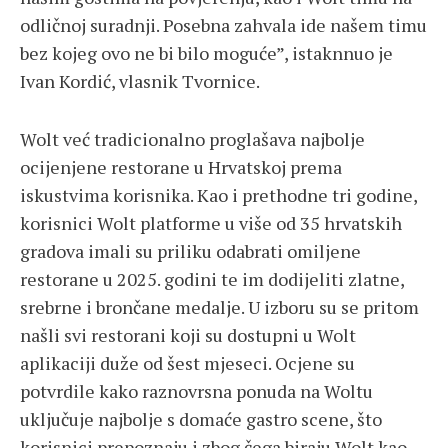
odličnoj suradnji. Posebna zahvala ide našem timu
bez kojeg ovo ne bi bilo moguće”, istaknnuo je
Ivan Kordić, vlasnik Tvornice.
Wolt već tradicionalno proglašava najbolje
ocijenjene restorane u Hrvatskoj prema
iskustvima korisnika. Kao i prethodne tri godine,
korisnici Wolt platforme u više od 35 hrvatskih
gradova imali su priliku odabrati omiljene
restorane u 2025. godini te im dodijeliti zlatne,
srebrne i brončane medalje. U izboru su se pritom
našli svi restorani koji su dostupni u Wolt
aplikaciji duže od šest mjeseci. Ocjene su
potvrdile kako raznovrsna ponuda na Woltu
uključuje najbolje s domaće gastro scene, što
korisnici prepoznaju i zbog čega biraju Wolt kao