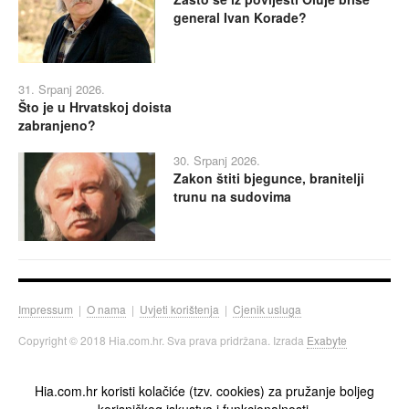
general Ivan Korade?
31. Srpanj 2026.
Što je u Hrvatskoj doista
zabranjeno?
30. Srpanj 2026.
Zakon štiti bjegunce, branitelji
trunu na sudovima
Impressum
|
O nama
|
Uvjeti korištenja
|
Cjenik usluga
Copyright © 2018 Hia.com.hr. Sva prava pridržana. Izrada
Exabyte
Hia.com.hr koristi kolačiće (tzv. cookies) za pružanje boljeg