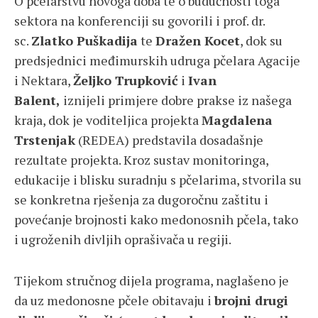
O pčelarstvu novoga doba te o budućnosti toga
sektora na konferenciji su govorili i prof. dr.
sc.
Zlatko Puškadija
te
Dražen Kocet
, dok su
predsjednici međimurskih udruga pčelara Agacije
i Nektara,
Željko Trupković
i
Ivan
Balent,
iznijeli primjere dobre prakse iz našega
kraja, dok je voditeljica projekta
Magdalena
Trstenjak
(REDEA) predstavila dosadašnje
rezultate projekta. Kroz sustav monitoringa,
edukacije i blisku suradnju s pčelarima, stvorila su
se konkretna rješenja za dugoročnu zaštitu i
povećanje brojnosti kako medonosnih pčela, tako
i ugroženih divljih oprašivača u regiji.
Tijekom stručnog dijela programa, naglašeno je
da uz medonosne pčele obitavaju i
brojni drugi