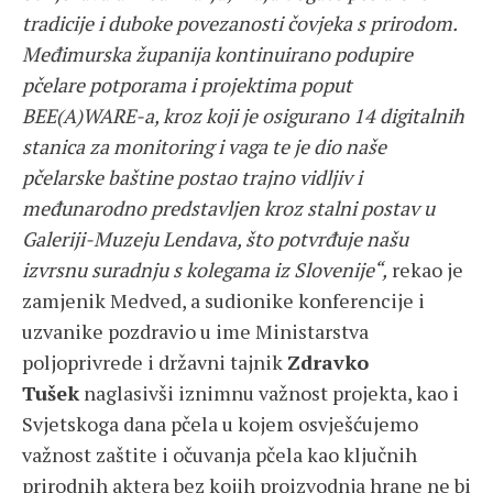
tradicije i duboke povezanosti čovjeka s prirodom.
Međimurska županija kontinuirano podupire
pčelare potporama i projektima poput
BEE(A)WARE-a, kroz koji je osigurano 14 digitalnih
stanica za monitoring i vaga te je dio naše
pčelarske baštine postao trajno vidljiv i
međunarodno predstavljen kroz stalni postav u
Galeriji-Muzeju Lendava, što potvrđuje našu
izvrsnu suradnju s kolegama iz Slovenije“,
rekao je
zamjenik Medved, a sudionike konferencije i
uzvanike pozdravio u ime Ministarstva
poljoprivrede i državni tajnik
Zdravko
Tušek
naglasivši iznimnu važnost projekta, kao i
Svjetskoga dana pčela u kojem osvješćujemo
važnost zaštite i očuvanja pčela kao ključnih
prirodnih aktera bez kojih proizvodnja hrane ne bi