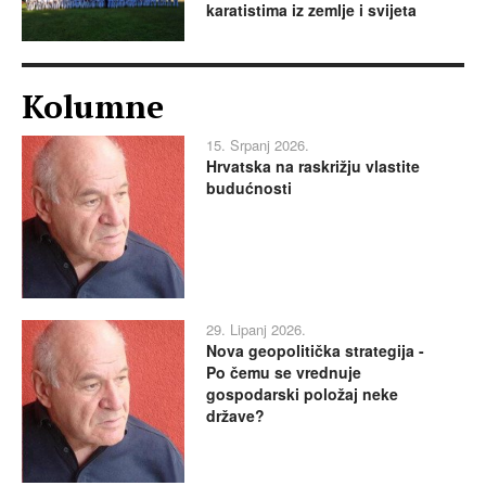
karatistima iz zemlje i svijeta
Kolumne
15. Srpanj 2026.
Hrvatska na raskrižju vlastite
budućnosti
29. Lipanj 2026.
Nova geopolitička strategija -
Po čemu se vrednuje
gospodarski položaj neke
države?