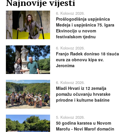
Najnovije vijesti
6. Kolovoz 2026.
Prošlogodišnja uspješnica
Medeja i uspješnica 75. Igara
Ekvinocijo u novom
festivalskom tjednu
6. Kolovoz 2026.
Franjo Radek donirao 18 tisuća
eura za obnovu kipa sv.
Jeronima
6. Kolovoz 2026.
Mladi Hrvati iz 12 zemalja
pomažu očuvanju hrvatske
prirodne i kulturne baštine
5. Kolovoz 2026.
50 godina karatea u Novom
Marofu - Novi Marof domaćin