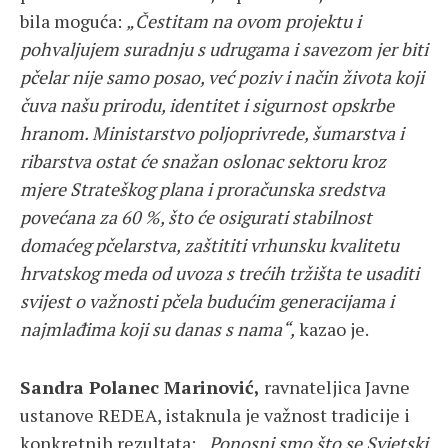
bila moguća:
„
Čestitam na ovom projektu i
pohvaljujem suradnju s udrugama i savezom jer biti
pčelar nije samo posao, već poziv i način života koji
čuva našu prirodu, identitet i sigurnost opskrbe
hranom. Ministarstvo poljoprivrede, šumarstva i
ribarstva ostat će snažan oslonac sektoru kroz
mjere Strateškog plana i proračunska sredstva
povećana za 60 %, što će osigurati stabilnost
domaćeg pčelarstva, zaštititi vrhunsku kvalitetu
hrvatskog meda od uvoza s trećih tržišta te usaditi
svijest o važnosti pčela budućim generacijama i
najmlađima koji su danas s nama“,
kazao je.
Sandra Polanec Marinović
,
ravnateljica Javne
ustanove REDEA, istaknula je važnost tradicije i
konkretnih rezultata:
„Ponosni smo što se Svjetski