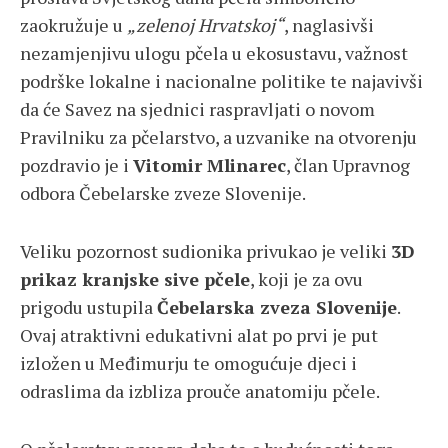
zaokružuje u
„zelenoj Hrvatskoj“
, naglasivši
nezamjenjivu ulogu pčela u ekosustavu, važnost
podrške lokalne i nacionalne politike te najavivši
da će Savez na sjednici raspravljati o novom
Pravilniku za pčelarstvo, a uzvanike na otvorenju
pozdravio je i
Vitomir Mlinarec
, član Upravnog
odbora Čebelarske zveze Slovenije.
Veliku pozornost sudionika privukao je veliki
3D
prikaz kranjske sive pčele
, koji je za ovu
prigodu ustupila
Čebelarska zveza Slovenije
.
Ovaj atraktivni edukativni alat po prvi je put
izložen u Međimurju te omogućuje djeci i
odraslima da izbliza prouče anatomiju pčele.