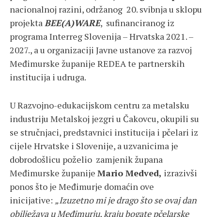
nacionalnoj razini, održanog 20. svibnja u sklopu
projekta
BEE(A)WARE
, sufinanciranog iz
programa Interreg Slovenija – Hrvatska 2021. –
2027., a u organizaciji Javne ustanove za razvoj
Međimurske županije REDEA te partnerskih
institucija i udruga.
U Razvojno-edukacijskom centru za metalsku
industriju Metalskoj jezgri u Čakovcu, okupili su
se stručnjaci, predstavnici institucija i pčelari iz
cijele Hrvatske i Slovenije, a uzvanicima je
dobrodošlicu poželio zamjenik župana
Međimurske županije
Mario Medved,
izrazivši
ponos što je Međimurje domaćin ove
inicijative:
„Izuzetno mi je drago što se ovaj dan
obilježava u Međimurju, kraju bogate pčelarske