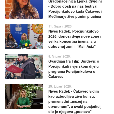
Gradonačelnica Ljerka Cividini
- Dobro došli na naš festival
Porcijunkulovo kada Čakovec i
Međimurje žive punim plućima
11. Srpanj 2026.
Nives Radek: Porcijunkulovo
2026. donosi dvije nove zone i
velika koncertna imena, a u
duhovnoj zoni i “Mali Asiz”
8. Srpanj 2026.
Gvardijan fra Filip Đurđević o
Porcijunkuli i vjerskom dijelu
programa Porcijunkulova u
Čakovcu
25. Lipanj 2026.
Nives Radek - Čakovec vidim
kao uzbudljivu živu kulisu,
promenadni „muzej na
otvorenom”, a svaki posjetitelj
dio je njegova „postava”