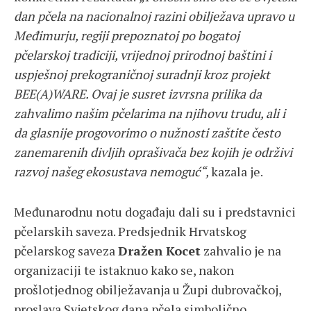
dan pčela na nacionalnoj razini obilježava upravo u
Međimurju, regiji prepoznatoj po bogatoj
pčelarskoj tradiciji, vrijednoj prirodnoj baštini i
uspješnoj prekograničnoj suradnji kroz projekt
BEE(A)WARE. Ovaj je susret izvrsna prilika da
zahvalimo našim pčelarima na njihovu trudu, ali i
da glasnije progovorimo o nužnosti zaštite često
zanemarenih divljih oprašivača bez kojih je održivi
razvoj našeg ekosustava nemoguć“,
kazala je.
Međunarodnu notu događaju dali su i predstavnici
pčelarskih saveza. Predsjednik Hrvatskog
pčelarskog saveza
Dražen Kocet
zahvalio je na
organizaciji te istaknuo kako se, nakon
prošlotjednog obilježavanja u Župi dubrovačkoj,
proslava Svjetskog dana pčela simbolično