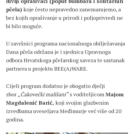
divlji oprašivači (poput bumbara i solitarnih
pčela)
koje često nepravedno zanemarujemo, a
bez kojih oprašivanje u prirodi i poljoprivredi ne
bi bilo moguće.
U završnici programa nacionalnoga obilježavanja
Dana pčela održana je i sjednica Upravnoga
odbora Hrvatskoga pčelarskog saveza te sastanak
partnera u projektu BEE(A)WARE.
Cijeli program dodatno je obogatio dječji
zbor
„Čakovečki mališani“
s voditeljicom
Majom
Magdalenić Barić,
koji svojim glazbenim
izvedbama uveseljava Međimurje već više od 20
godina.