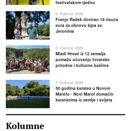
festivalskom tjednu
6. Kolovoz 2026.
Franjo Radek donirao 18 tisuća
eura za obnovu kipa sv.
Jeronima
6. Kolovoz 2026.
Mladi Hrvati iz 12 zemalja
pomažu očuvanju hrvatske
prirodne i kulturne baštine
5. Kolovoz 2026.
50 godina karatea u Novom
Marofu - Novi Marof domaćin
karatistima iz zemlje i svijeta
Kolumne