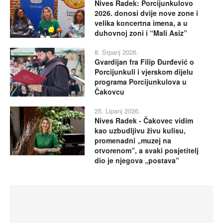
Nives Radek: Porcijunkulovo
2026. donosi dvije nove zone i
velika koncertna imena, a u
duhovnoj zoni i “Mali Asiz”
8. Srpanj 2026.
Gvardijan fra Filip Đurđević o
Porcijunkuli i vjerskom dijelu
programa Porcijunkulova u
Čakovcu
25. Lipanj 2026.
Nives Radek - Čakovec vidim
kao uzbudljivu živu kulisu,
promenadni „muzej na
otvorenom”, a svaki posjetitelj
dio je njegova „postava”