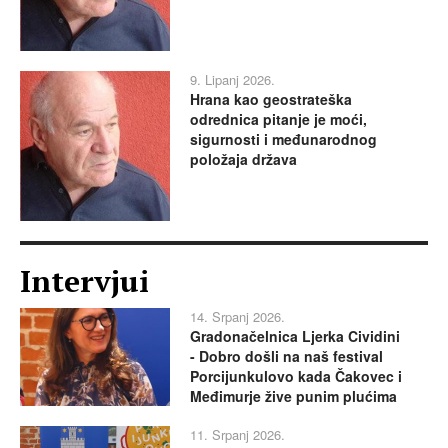
9. Lipanj 2026.
Hrana kao geostrateška
odrednica pitanje je moći,
sigurnosti i međunarodnog
položaja država
Intervjui
14. Srpanj 2026.
Gradonačelnica Ljerka Cividini
- Dobro došli na naš festival
Porcijunkulovo kada Čakovec i
Međimurje žive punim plućima
11. Srpanj 2026.