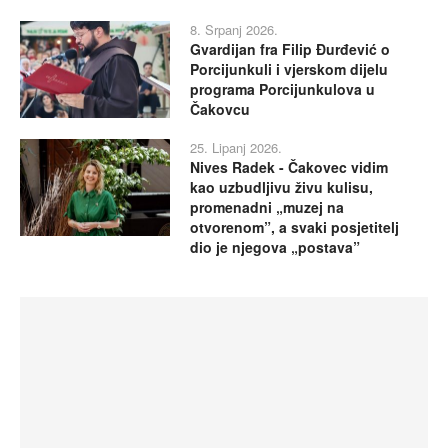
8. Srpanj 2026.
Gvardijan fra Filip Đurđević o
Porcijunkuli i vjerskom dijelu
programa Porcijunkulova u
Čakovcu
25. Lipanj 2026.
Nives Radek - Čakovec vidim
kao uzbudljivu živu kulisu,
promenadni „muzej na
otvorenom”, a svaki posjetitelj
dio je njegova „postava”