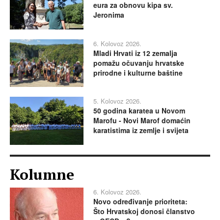
eura za obnovu kipa sv.
Jeronima
6. Kolovoz 2026.
Mladi Hrvati iz 12 zemalja
pomažu očuvanju hrvatske
prirodne i kulturne baštine
5. Kolovoz 2026.
50 godina karatea u Novom
Marofu - Novi Marof domaćin
karatistima iz zemlje i svijeta
Kolumne
6. Kolovoz 2026.
Novo određivanje prioriteta:
Što Hrvatskoj donosi članstvo