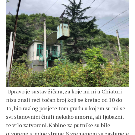
Upravo je sustav žičara, za koje mi ni u Chiaturi
nisu znali reći točan broj koji se kretao od 10 do
17, bio razlog posjete tom gradu u kojem su mi se
svi stanovnici činili nekako umorni, ali ljubazni,
te vrlo zatvoreni. Kabine za putnike su bile
otvorene s jedne strane. S vremenom su zastarjele