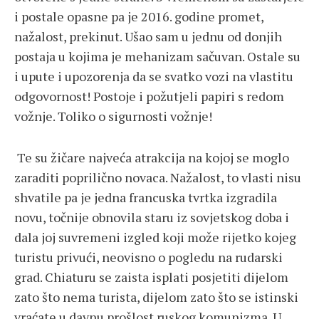
i postale opasne pa je 2016. godine promet,
nažalost, prekinut. Ušao sam u jednu od donjih
postaja u kojima je mehanizam sačuvan. Ostale su
i upute i upozorenja da se svatko vozi na vlastitu
odgovornost! Postoje i požutjeli papiri s redom
vožnje. Toliko o sigurnosti vožnje!
Te su žičare najveća atrakcija na kojoj se moglo
zaraditi poprilično novaca. Nažalost, to vlasti nisu
shvatile pa je jedna francuska tvrtka izgradila
novu, točnije obnovila staru iz sovjetskog doba i
dala joj suvremeni izgled koji može rijetko kojeg
turistu privući, neovisno o pogledu na rudarski
grad. Chiaturu se zaista isplati posjetiti dijelom
zato što nema turista, dijelom zato što se istinski
vraćate u davnu prošlost ruskog komunizma. U