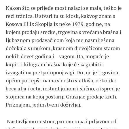
Nakon što se prijeđe most nalazi se mala, teško je
reći tržnica. U stvari tu su kiosk, kakvog znam s
Kosova ili iz Skoplja iz neke 1979. godine, na
kojem prodaju srećke, trgovina s vrećama brašna i
ljubaznom prodavačicom koja me nasmiješena
dočekala s unukom, krasnom djevojčicom starom
nekih devet godina i – vagom. Da, moguće je
kupiti i kilogram brašna koje će zagrabiti i
izvagati na pretpotopnoj vagi. Do nje je trgovina
općim potrepštinama s nešto slatkiša, nekoliko
boca ulja i octa, instant juhom i slično, a ispred je
stojnica na kojoj postariji Gruzijac prodaje kruh.
Priznajem, jedinstveni doživljaj.
Nastavljamo cestom, punom rupa i prljavom od