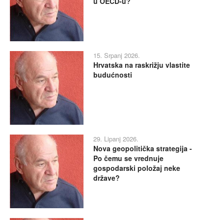
u OECD-u?
15. Srpanj 2026.
Hrvatska na raskrižju vlastite
budućnosti
29. Lipanj 2026.
Nova geopolitička strategija -
Po čemu se vrednuje
gospodarski položaj neke
države?