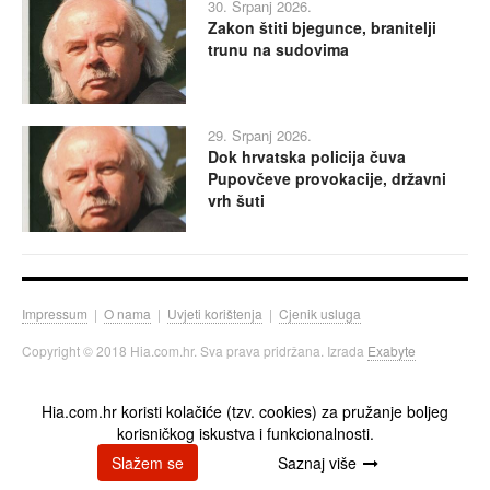
30. Srpanj 2026.
Zakon štiti bjegunce, branitelji
trunu na sudovima
29. Srpanj 2026.
Dok hrvatska policija čuva
Pupovčeve provokacije, državni
vrh šuti
Impressum
|
O nama
|
Uvjeti korištenja
|
Cjenik usluga
Copyright © 2018 Hia.com.hr. Sva prava pridržana. Izrada
Exabyte
Hia.com.hr koristi kolačiće (tzv. cookies) za pružanje boljeg
korisničkog iskustva i funkcionalnosti.
Slažem se
Saznaj više