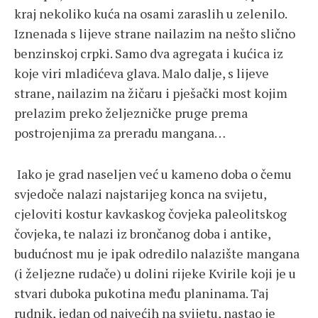
kraj nekoliko kuća na osami zaraslih u zelenilo.
Iznenada s lijeve strane nailazim na nešto slično
benzinskoj crpki. Samo dva agregata i kućica iz
koje viri mladićeva glava. Malo dalje, s lijeve
strane, nailazim na žičaru i pješački most kojim
prelazim preko željezničke pruge prema
postrojenjima za preradu mangana…
Iako je grad naseljen već u kameno doba o čemu
svjedoče nalazi najstarijeg konca na svijetu,
cjeloviti kostur kavkaskog čovjeka paleolitskog
čovjeka, te nalazi iz brončanog doba i antike,
budućnost mu je ipak odredilo nalazište mangana
(i željezne rudače) u dolini rijeke Kvirile koji je u
stvari duboka pukotina među planinama. Taj
rudnik, jedan od najvećih na svijetu, nastao je