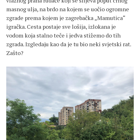
vlažnog praha rudače koji se slijeva poput crnog
masnog ulja, na brdo na kojem se uočio ogromne
zgrade prema kojem je zagrebačka „Mamutica“
igračka. Cesta postaje sve lošija, izlokana je
vodom koja stalno teče i jedva stižemo do tih
zgrada. Izgledaju kao da je tu bio neki svjetski rat.
Zašto?