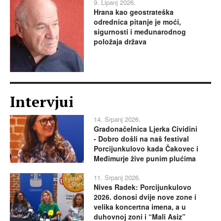
9. Lipanj 2026.
Hrana kao geostrateška
odrednica pitanje je moći,
sigurnosti i međunarodnog
položaja država
Intervjui
14. Srpanj 2026.
Gradonačelnica Ljerka Cividini
- Dobro došli na naš festival
Porcijunkulovo kada Čakovec i
Međimurje žive punim plućima
11. Srpanj 2026.
Nives Radek: Porcijunkulovo
2026. donosi dvije nove zone i
velika koncertna imena, a u
duhovnoj zoni i “Mali Asiz”