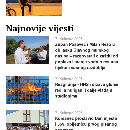
Najnovije vijesti
7. Kolovoz 2026.
Župan Posavec i Milan Rezo u
obilasku Glavnog murskog
nasipa – razgovarali o zaštiti od
poplava i stanju vodnih resursa
tijekom sušnog razdoblja
7. Kolovoz 2026.
Reagiranja - HNS i država glume
red, a huligani i dalje vladaju
stadionima
7. Kolovoz 2026.
Kuršanec proslavio Dan mjesta
i 559. obljetnicu prvog pisanog
spomena