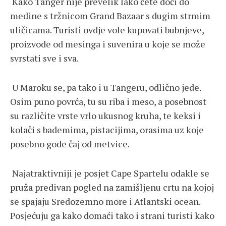
Kako Tanger nije prevelik lako ćete doći do
medine s tržnicom Grand Bazaar s dugim strmim
uličicama. Turisti ovdje vole kupovati bubnjeve,
proizvode od mesinga i suvenira u koje se može
svrstati sve i sva.
U Maroku se, pa tako i u Tangeru, odlično jede.
Osim puno povrća, tu su riba i meso, a posebnost
su različite vrste vrlo ukusnog kruha, te keksi i
kolači s bademima, pistacijima, orasima uz koje
posebno gode čaj od metvice.
Najatraktivniji je posjet Cape Spartelu odakle se
pruža predivan pogled na zamišljenu crtu na kojoj
se spajaju Sredozemno more i Atlantski ocean.
Posjećuju ga kako domaći tako i strani turisti kako