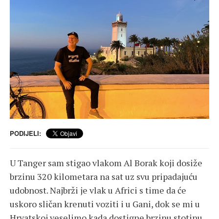
PODIJELI:
U Tanger sam stigao vlakom Al Borak koji dosiže
brzinu 320 kilometara na sat uz svu pripadajuću
udobnost. Najbrži je vlak u Africi s time da će
uskoro sličan krenuti voziti i u Gani, dok se mi u
Hrvatskoj veselimo kada dostigne brzinu stotinu