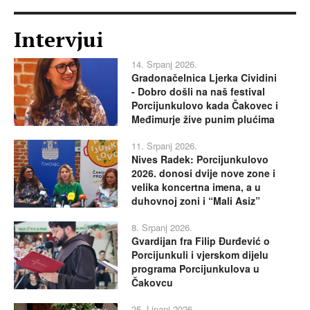
Intervjui
14. Srpanj 2026.
Gradonačelnica Ljerka Cividini
- Dobro došli na naš festival
Porcijunkulovo kada Čakovec i
Međimurje žive punim plućima
11. Srpanj 2026.
Nives Radek: Porcijunkulovo
2026. donosi dvije nove zone i
velika koncertna imena, a u
duhovnoj zoni i “Mali Asiz”
8. Srpanj 2026.
Gvardijan fra Filip Đurđević o
Porcijunkuli i vjerskom dijelu
programa Porcijunkulova u
Čakovcu
25. Lipanj 2026.